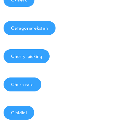
Categorieteksten
Cherry-picking
Churn rate
Cialdini