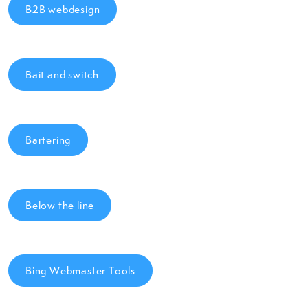
B2B webdesign
Bait and switch
Bartering
Below the line
Bing Webmaster Tools