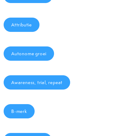
Attributie
Autonome groei
Awareness, trial, repeat
B-merk