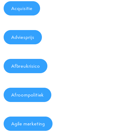
Acquisitie
Adviesprijs
Afbreukrisico
Afroompolitiek
Agile marketing