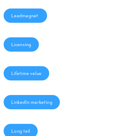
Leadmagnet
Licensing
Lifetime value
LinkedIn marketing
Long tail