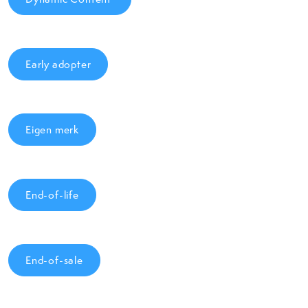
Early adopter
Eigen merk
End-of-life
End-of-sale