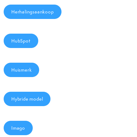
Herhalingsaankoop
HubSpot
Huismerk
Hybride model
Imago