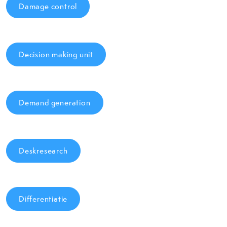
Damage control
Decision making unit
Demand generation
Deskresearch
Differentiatie