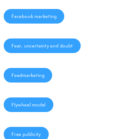
Facebook marketing
Fear, uncertainty and doubt
Feedmarketing
Flywheel model
Free publicity