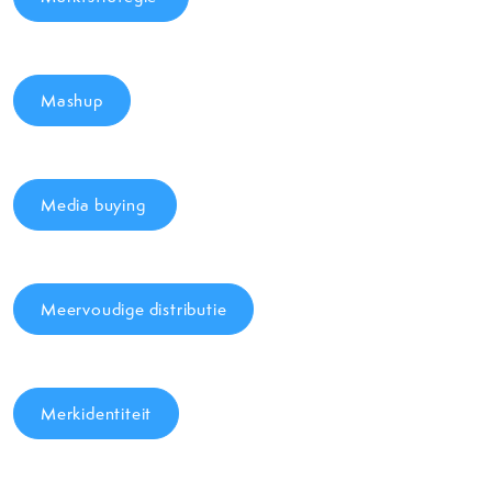
Mashup
Media buying
Meervoudige distributie
Merkidentiteit