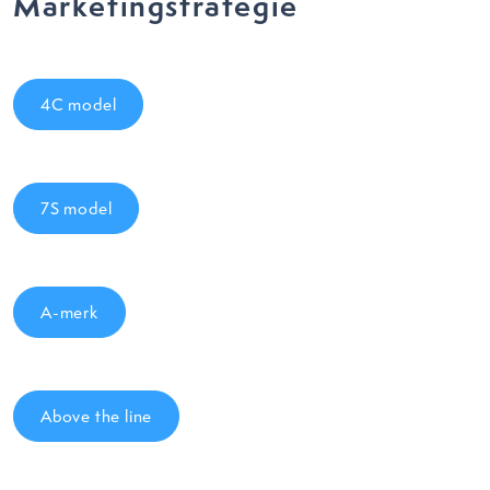
Marketingstrategie
4C model
7S model
A-merk
Above the line