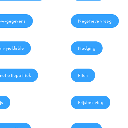
w-gegevens
Negatieve vraag
n-yieldable
Nudging
netratiepolitiek
Pitch
js
Prijsbeleving