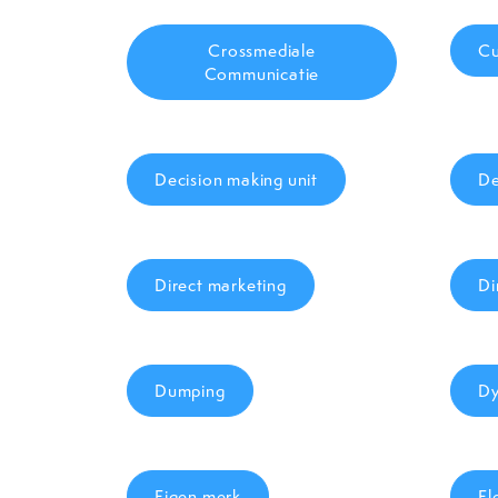
Crossmediale
Cu
Communicatie
Decision making unit
De
Direct marketing
Di
Dumping
Dy
Eigen merk
El