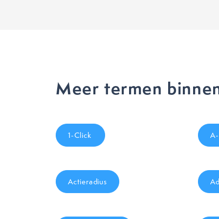
Meer termen binnen
1-Click
A-
Actieradius
Ad