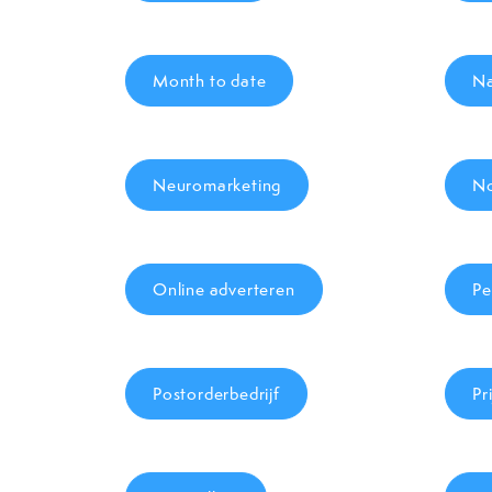
Month to date
Na
Neuromarketing
No
Online adverteren
Pe
Postorderbedrijf
Pri