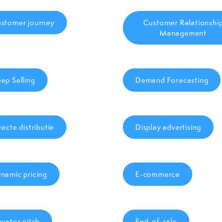
stomer journey
Customer Relationshi
Management
ep Selling
Demand Forecasting
recte distributie
Display advertising
namic pricing
E-commerce
evator pitch
End-of-sale