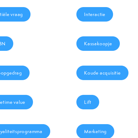
itiële vraag
Interactie
SBN
Kassakoopje
opgedrag
Koude acquisitie
fetime value
Lift
yaliteitsprogramma
Marketing