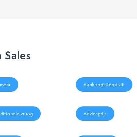
 Sales
merk
Aankoopintensiteit
ditionele vraag
Adviesprijs