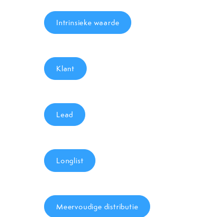
Intrinsieke waarde
Klant
Lead
Longlist
Meervoudige distributie