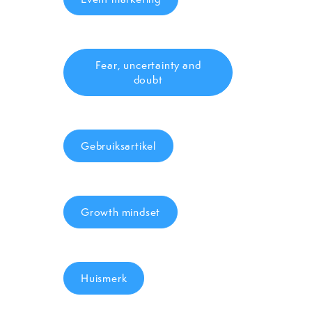
Fear, uncertainty and
doubt
Gebruiksartikel
Growth mindset
Huismerk