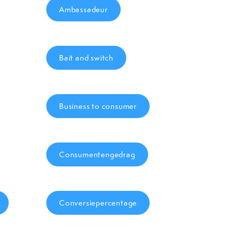
Ambassadeur
Bait and switch
Business to consumer
Consumentengedrag
Conversiepercentage