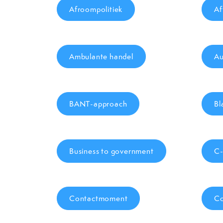
Afroompolitiek
Af
Ambulante handel
Au
BANT-approach
Bl
Business to government
C-
Contactmoment
Co