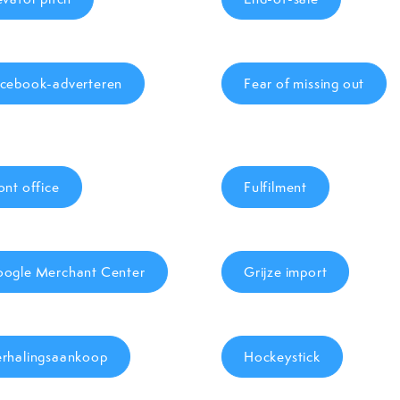
cebook-adverteren
Fear of missing out
ont office
Fulfilment
ogle Merchant Center
Grijze import
rhalingsaankoop
Hockeystick