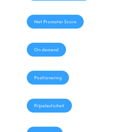
Net Promoter Score
On demand
Positionering
Prijselasticiteit