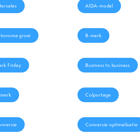
tersales
AIDA-model
tonome groei
B-merk
ack Friday
Business to business
merk
Colportage
nversie
Conversie optimalisatie