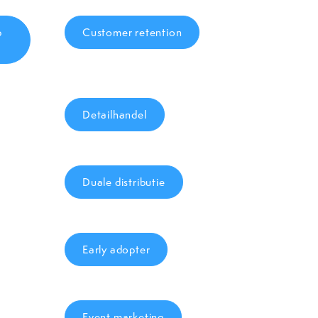
p
Customer retention
Detailhandel
Duale distributie
Early adopter
Event marketing