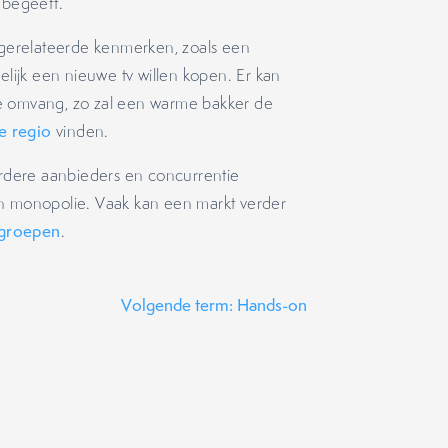
 begeeft.
gerelateerde kenmerken, zoals een
elijk een nieuwe tv willen kopen. Er kan
e omvang, zo zal een warme bakker de
e regio
vinden.
eerdere aanbieders en concurrentie
en monopolie. Vaak kan een markt verder
groepen
.
Volgende term: Hands-on