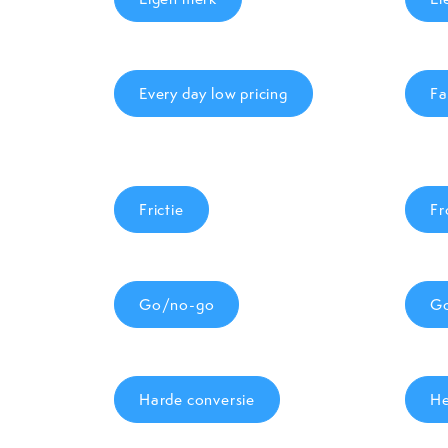
Every day low pricing
Fa
Frictie
Fr
Go/no-go
Go
Harde conversie
He