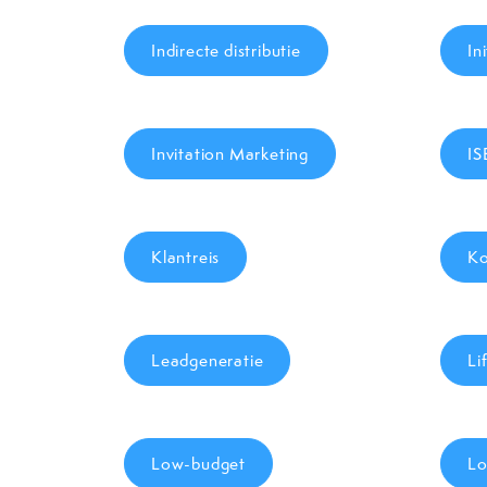
Indirecte distributie
In
Invitation Marketing
I
Klantreis
Ko
Leadgeneratie
Li
Low-budget
Lo