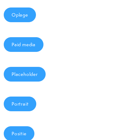
Oplage
Paid media
Placeholder
Portrait
Positie