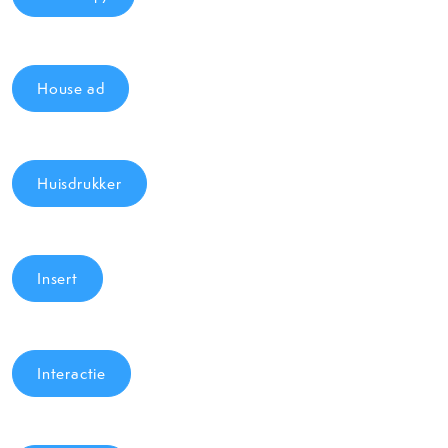
House ad
Huisdrukker
Insert
Interactie