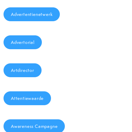
Advertentienetwerk
Advertorial
Artdirector
Attentiewaarde
Awareness Campagne