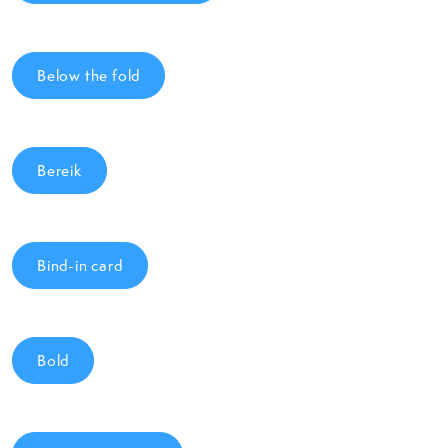
Below the fold
Bereik
Bind-in card
Bold