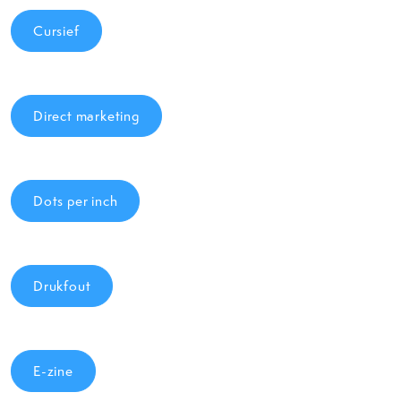
Cursief
Direct marketing
Dots per inch
Drukfout
E-zine