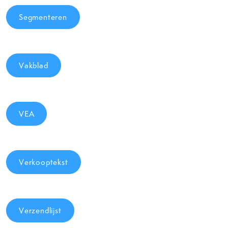
Segmenteren
Vakblad
VEA
Verkooptekst
Verzendlijst