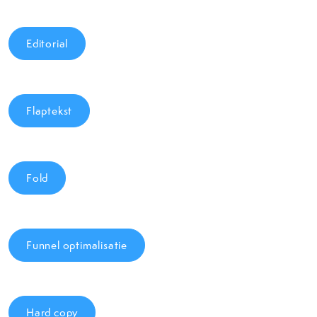
Editorial
Flaptekst
Fold
Funnel optimalisatie
Hard copy