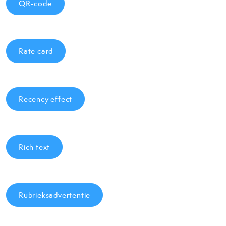
QR-code
Rate card
Recency effect
Rich text
Rubrieksadvertentie