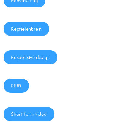
Remarketing
Reptielenbrein
Responsive design
RFID
Short form video