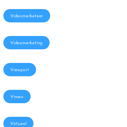
Videomarketeer
Videomarketing
Viewport
Vimeo
Virtueel