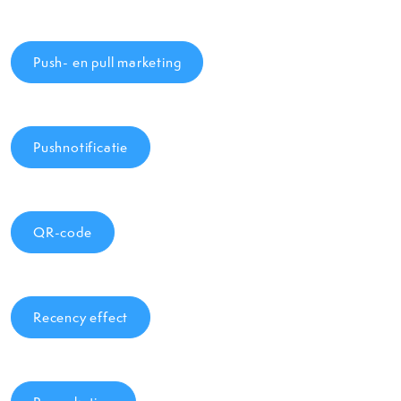
Push- en pull marketing
Pushnotificatie
QR-code
Recency effect