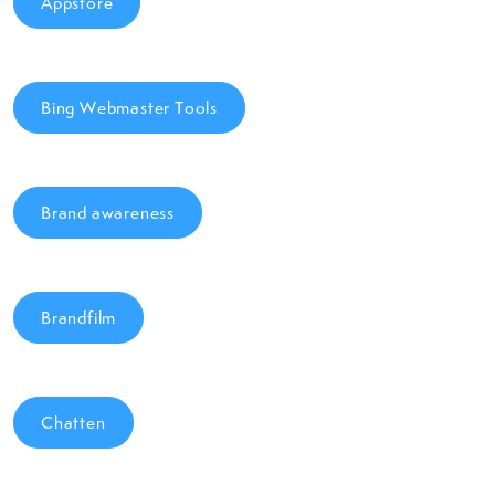
Appstore
Bing Webmaster Tools
Brand awareness
Brandfilm
Chatten