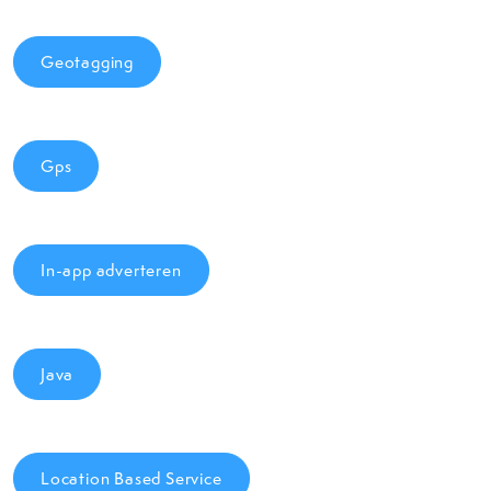
Geotagging
Gps
In-app adverteren
Java
Location Based Service