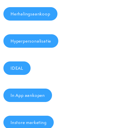
Herhalingsaankoop
Hyperpersonalisatie
IDEAL
In App aankopen
Instore marketing