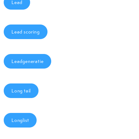
Lead
Lead scoring
Leadgeneratie
Long tail
Longlist