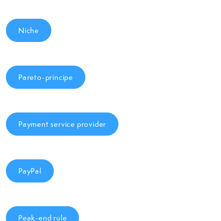
Niche
Pareto-principe
Payment service provider
PayPal
Peak-end rule