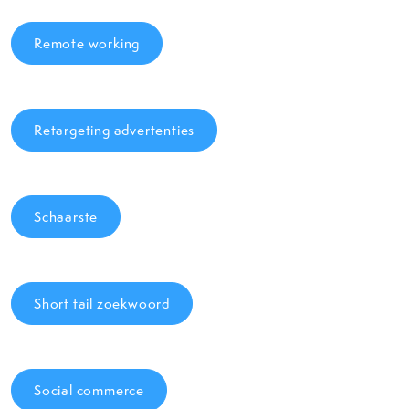
Remote working
Retargeting advertenties
Schaarste
Short tail zoekwoord
Social commerce