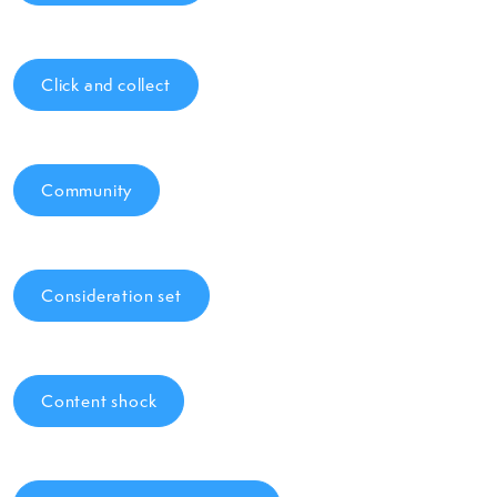
Click and collect
Community
Consideration set
Content shock