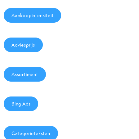
Aankoopintensiteit
Adviesprijs
Assortiment
Bing Ads
Categorieteksten