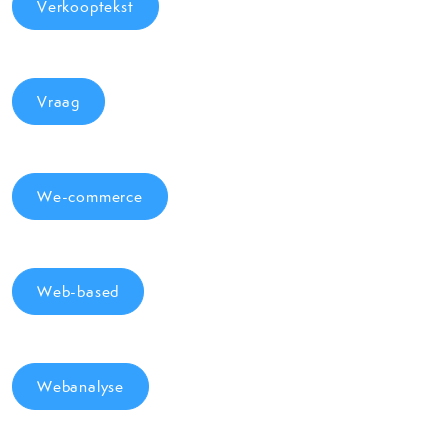
Verkooptekst
Vraag
We-commerce
Web-based
Webanalyse