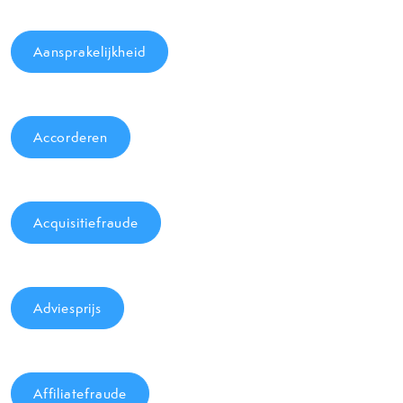
Aansprakelijkheid
Accorderen
Acquisitiefraude
Adviesprijs
Affiliatefraude