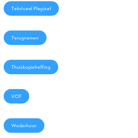
Tekstueel Plagiaat
Terugnemen
Thuiskopieheffing
VOF
Wederhoor