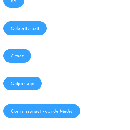
BV
Celebrity-bait
Citaat
Colportage
Commissariaat voor de Media