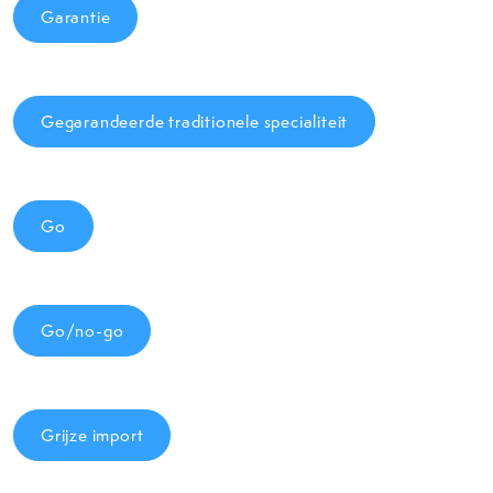
Garantie
Gegarandeerde traditionele specialiteit
Go
Go/no-go
Grijze import