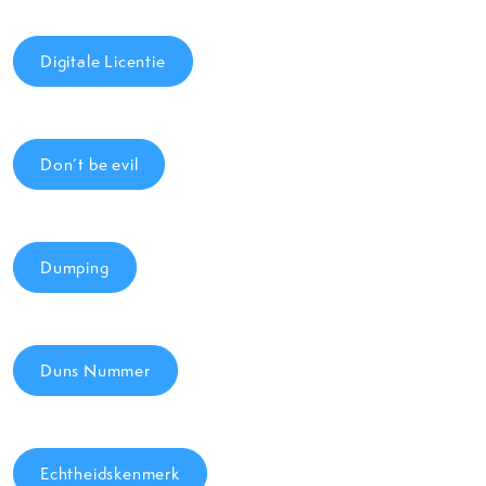
Digitale Licentie
Don’t be evil
Dumping
Duns Nummer
Echtheidskenmerk