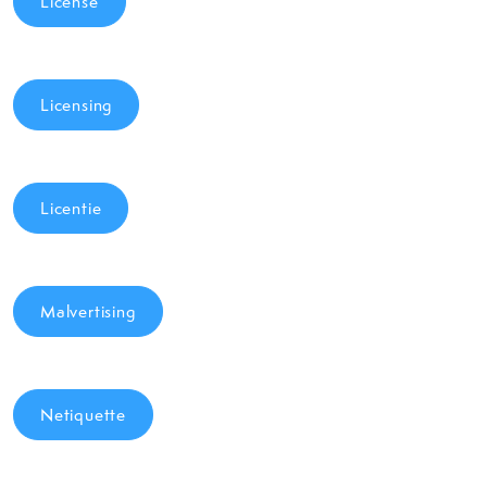
License
Licensing
Licentie
Malvertising
Netiquette