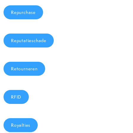
Repurchase
Reputatieschade
Retourneren
RFID
Royalties