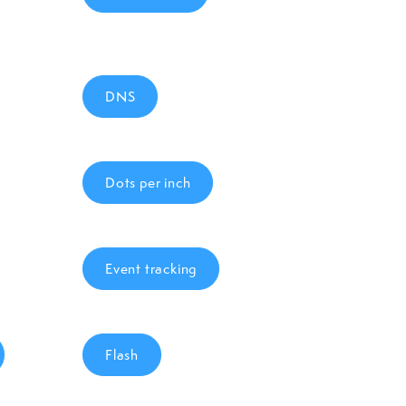
DNS
Dots per inch
Event tracking
Flash