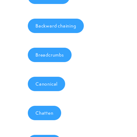
Backward chaining
Breadcrumbs
Canonical
Chatten