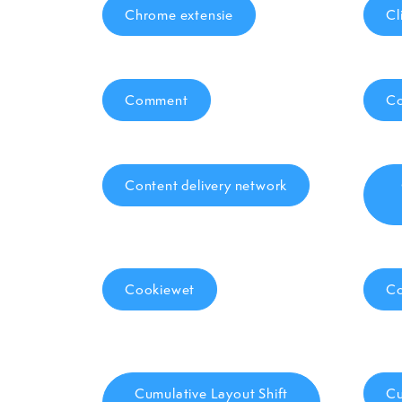
Chrome extensie
Cl
Comment
C
Content delivery network
Cookiewet
Co
Cumulative Layout Shift
Cu