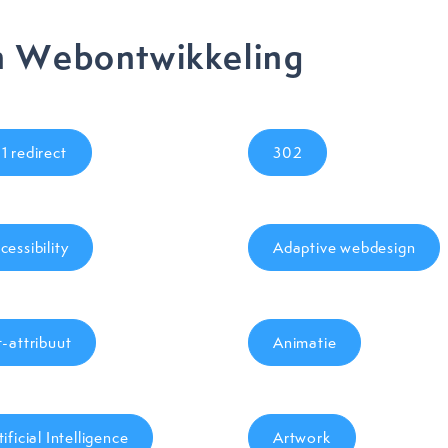
n Webontwikkeling
1 redirect
302
cessibility
Adaptive webdesign
t-attribuut
Animatie
tificial Intelligence
Artwork