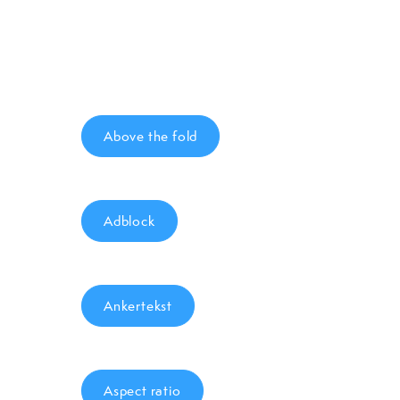
Above the fold
Adblock
Ankertekst
Aspect ratio