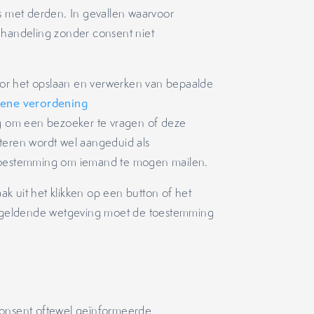
met derden. In gevallen waarvoor
de handeling zonder consent niet
or het opslaan en verwerken van bepaalde
ene verordening
ng om een bezoeker te vragen of deze
teren wordt wel aangeduid als
toestemming om iemand te mogen mailen.
k uit het klikken op een button of het
de geldende wetgeving moet de toestemming
consent oftewel geïnformeerde