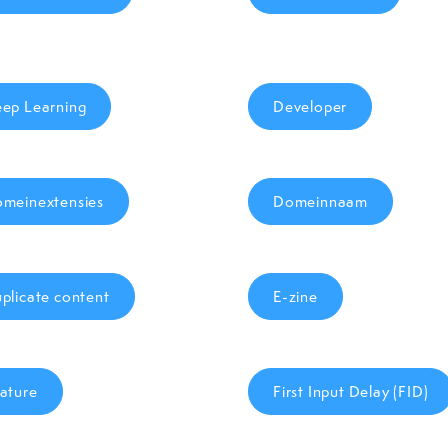
ep Learning
Developer
meinextensies
Domeinnaam
plicate content
E-zine
ature
First Input Delay (FID)