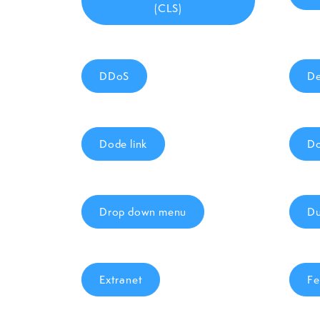
(CLS)
DDoS
De
Dode link
Do
Drop down menu
Du
Extranet
Fe