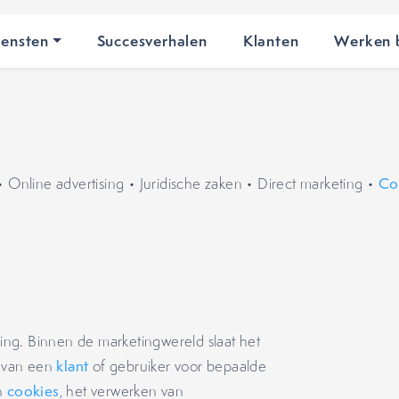
iensten
Succesverhalen
Klanten
Werken b
•
Online advertising
•
Juridische zaken
•
Direct marketing
•
Co
mming. Binnen de marketingwereld slaat het
 van een
klant
of gebruiker voor bepaalde
an
cookies
, het verwerken van