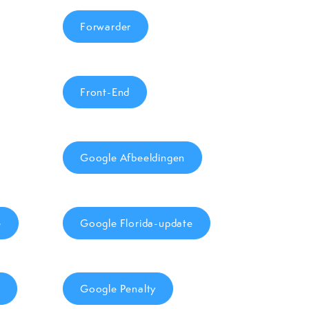
Forwarder
Front-End
Google Afbeeldingen
e
Google Florida-update
Google Penalty