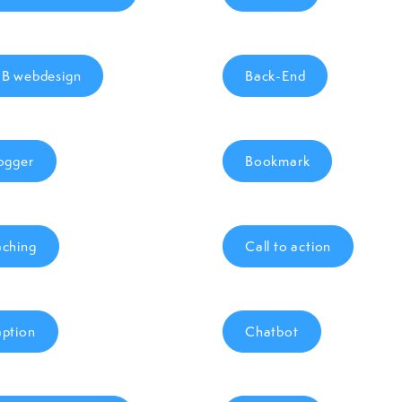
B webdesign
Back-End
ogger
Bookmark
ching
Call to action
ption
Chatbot