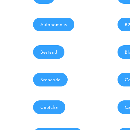
Autonomous
B2
Bestand
Bl
Broncode
Ca
Captcha
Ca