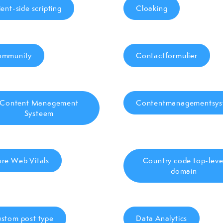
ient-side scripting
Cloaking
ommunity
Contactformulier
Content Management
Contentmanagementsy
Systeem
re Web Vitals
Country code top-leve
domain
stom post type
Data Analytics