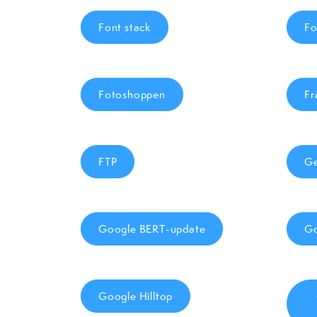
Font stack
Fo
Fotoshoppen
Fr
FTP
Ge
Google BERT-update
Go
Google Hilltop