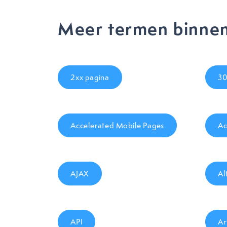
Meer termen binne
2xx pagina
30
Accelerated Mobile Pages
Ac
AJAX
Al
API
Ar