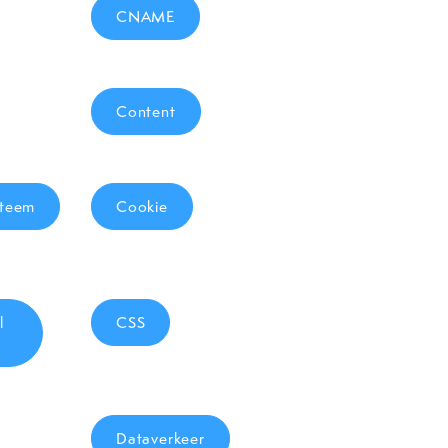
CNAME
Content
steem
Cookie
l
CSS
Dataverkeer