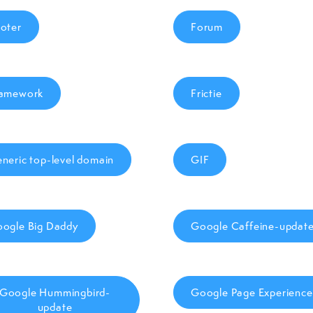
oter
Forum
amework
Frictie
neric top-level domain
GIF
ogle Big Daddy
Google Caffeine-updat
Google Hummingbird-
Google Page Experience
update