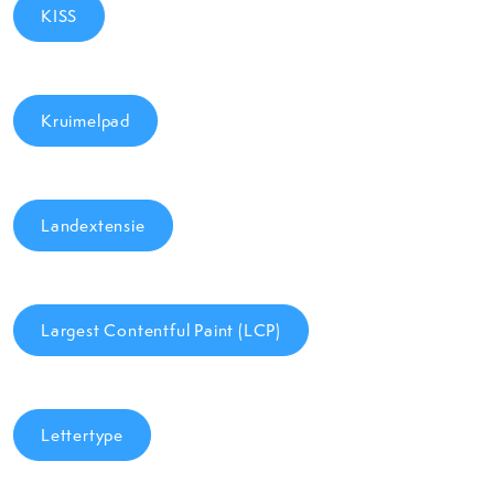
KISS
Kruimelpad
Landextensie
Largest Contentful Paint (LCP)
Lettertype