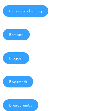
Backward chaining
Bestand
Blogger
Bookmark
Breadcrumbs