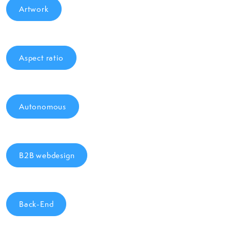
Artwork
Aspect ratio
Autonomous
B2B webdesign
Back-End