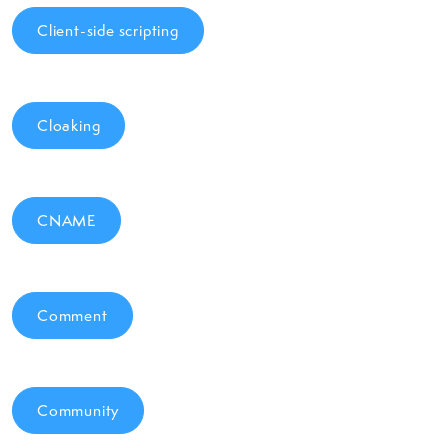
Client-side scripting
Cloaking
CNAME
Comment
Community