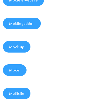
Mobiele website
Mobilegeddon
Mock up
Model
Multisite