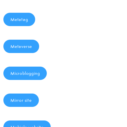
Metatag
Metaverse
Microblogging
Mirror site