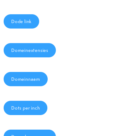
Dode link
Domeinextensies
Domeinnaam
Dots per inch