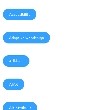
Accessibility
Adaptive webdesign
Adblock
AJAX
Alt-attribuut