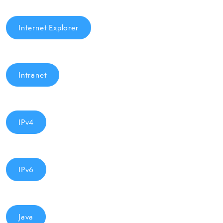
Internet Explorer
Intranet
IPv4
IPv6
Java