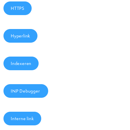
HTTPS
Hyperlink
Indexeren
INP Debugger
Interne link