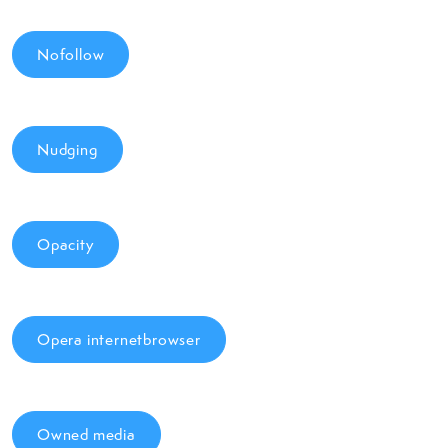
Nofollow
Nudging
Opacity
Opera internetbrowser
Owned media