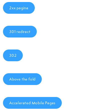
2xx pagina
301 redirect
302
Above the fold
Accelerated Mobile Pages