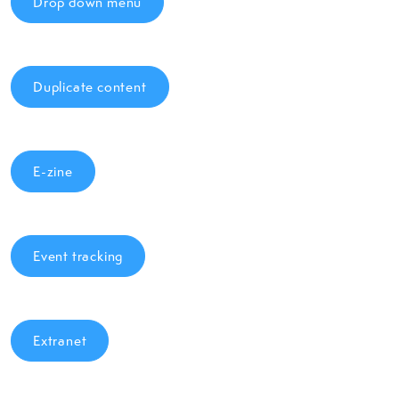
Drop down menu
Duplicate content
E-zine
Event tracking
Extranet