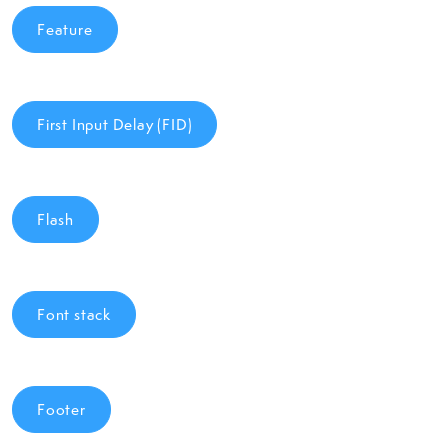
Feature
First Input Delay (FID)
Flash
Font stack
Footer