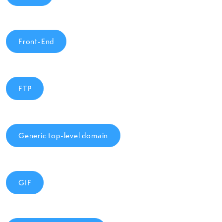
Front-End
FTP
Generic top-level domain
GIF