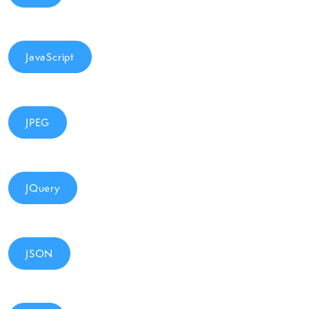
JavaScript
JPEG
JQuery
JSON