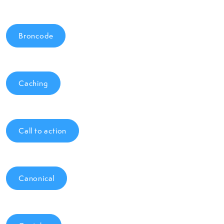
Broncode
Caching
Call to action
Canonical