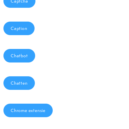
Captcha
Caption
Chatbot
Chatten
Chrome extensie