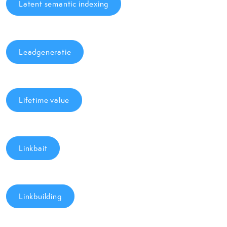
Latent semantic indexing
Leadgeneratie
Lifetime value
Linkbait
Linkbuilding