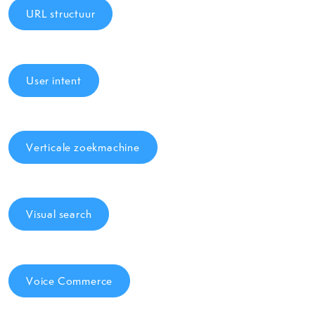
URL structuur
User intent
Verticale zoekmachine
Visual search
Voice Commerce