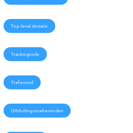
Top-level domain
Trackingcode
Trefwoord
Uitsluitingszoekwoorden