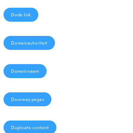
Dode link
Domeinautoriteit
Domeinnaam
Doorway pages
Duplicate content