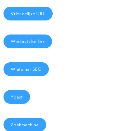
Vriendelijke URL
Wederzijdse link
White hat SEO
Yoast
Zoekmachine