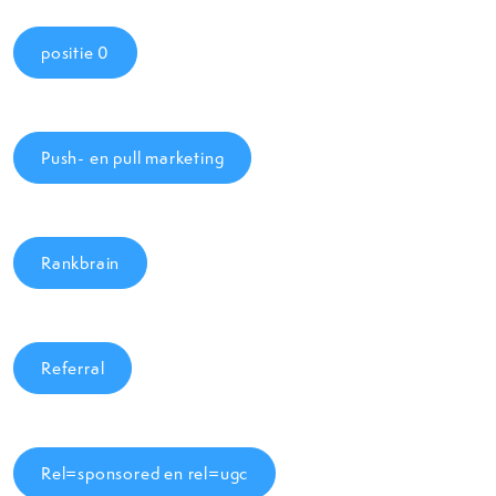
positie 0
Push- en pull marketing
Rankbrain
Referral
Rel=sponsored en rel=ugc