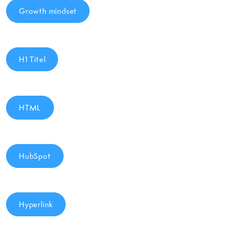
Growth mindset
H1 Titel
HTML
HubSpot
Hyperlink