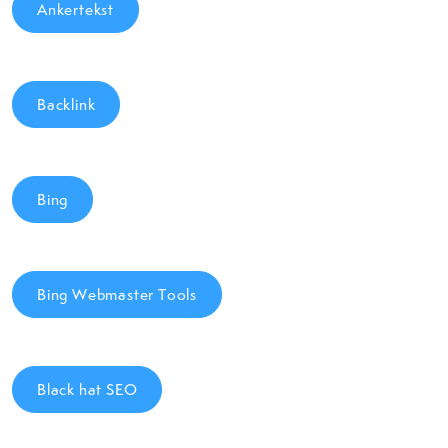
Ankertekst
Backlink
Bing
Bing Webmaster Tools
Black hat SEO