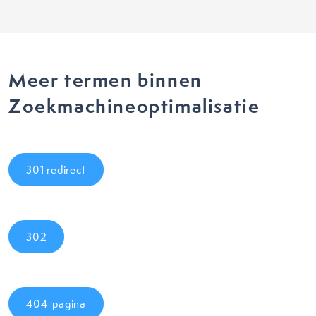
Meer termen binnen
Zoekmachineoptimalisatie
301 redirect
302
404-pagina