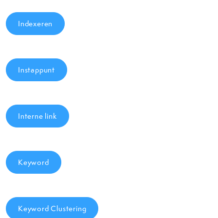
Indexeren
Instappunt
Interne link
Keyword
Keyword Clustering