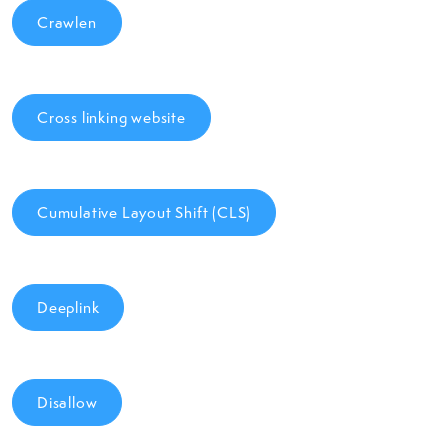
Crawlen
Cross linking website
Cumulative Layout Shift (CLS)
Deeplink
Disallow