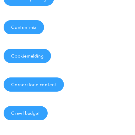
Contentmix
Cookiemelding
Cornerstone content
Crawl budget