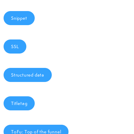
Snippet
SSL
Structured data
Titletag
ToFu: Top of the funnel