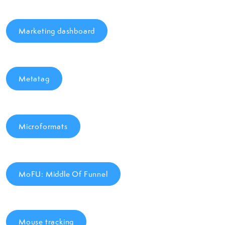
Marketing dashboard
Metatag
Microformats
MoFU: Middle Of Funnel
Mouse tracking