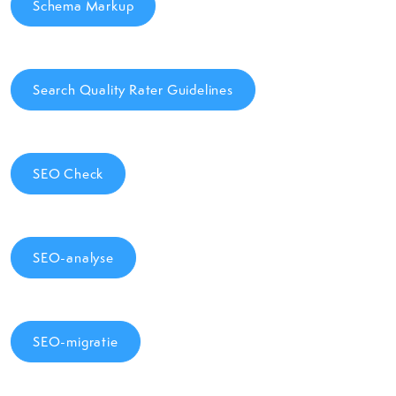
Schema Markup
Search Quality Rater Guidelines
SEO Check
SEO-analyse
SEO-migratie