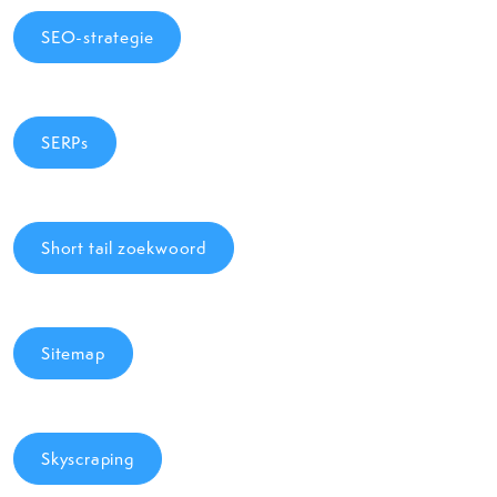
SEO-strategie
SERPs
Short tail zoekwoord
Sitemap
Skyscraping