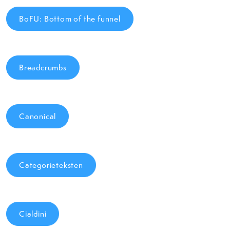
BoFU: Bottom of the funnel
Breadcrumbs
Canonical
Categorieteksten
Cialdini