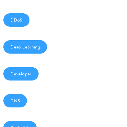
DDoS
Deep Learning
Developer
DNS