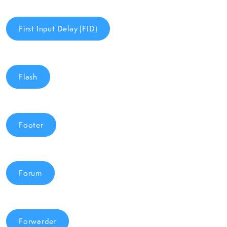
First Input Delay (FID)
Flash
Footer
Forum
Forwarder