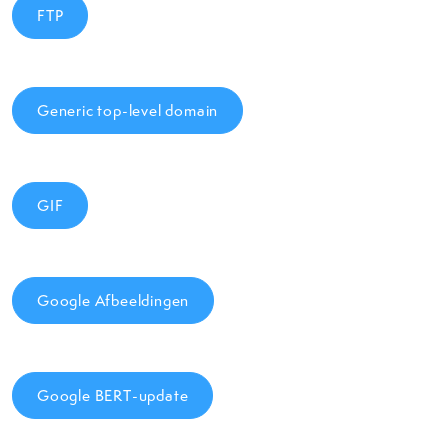
FTP
Generic top-level domain
GIF
Google Afbeeldingen
Google BERT-update