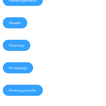
Hamburgermenu
Header
Heatmap
Homepage
Hosting provider