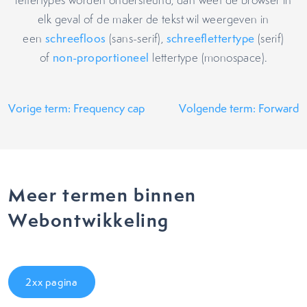
lettertypes worden ondersteund, dan weet de browser in
elk geval of de maker de tekst wil weergeven in
een
schreefloos
(sans-serif),
schreeflettertype
(serif)
of
non-proportioneel
lettertype (monospace).
Vorige term: Frequency cap
Volgende term: Forward
Meer termen binnen
Webontwikkeling
2xx pagina