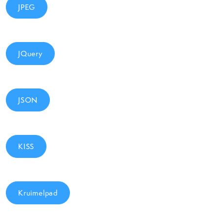
JPEG
JQuery
JSON
KISS
Kruimelpad