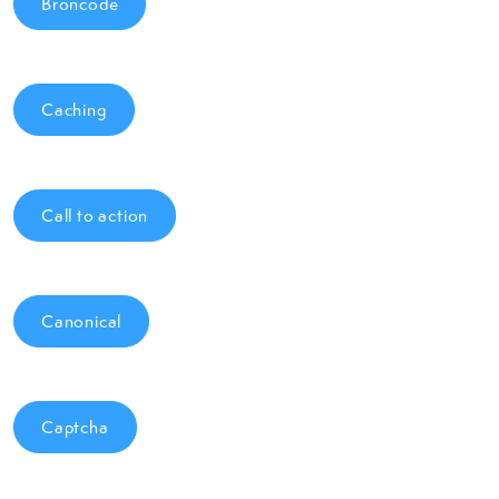
Broncode
Caching
Call to action
Canonical
Captcha