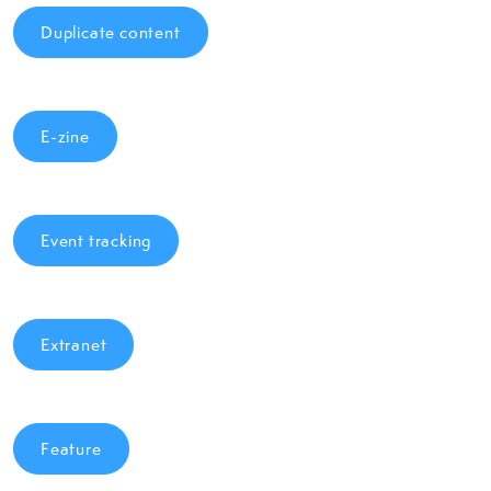
Duplicate content
E-zine
Event tracking
Extranet
Feature