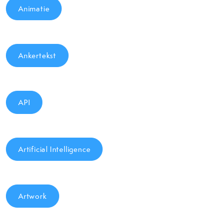
Animatie
Ankertekst
API
Artificial Intelligence
Artwork