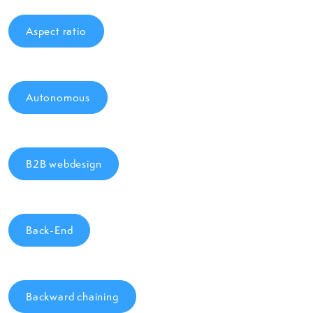
Aspect ratio
Autonomous
B2B webdesign
Back-End
Backward chaining