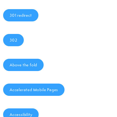
301 redirect
302
Above the fold
Accelerated Mobile Pages
Accessibility