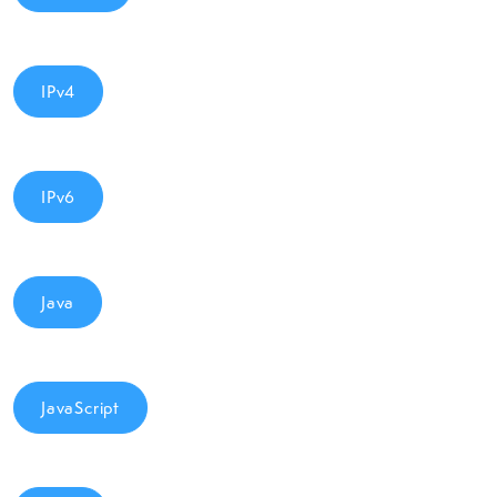
IPv4
IPv6
Java
JavaScript