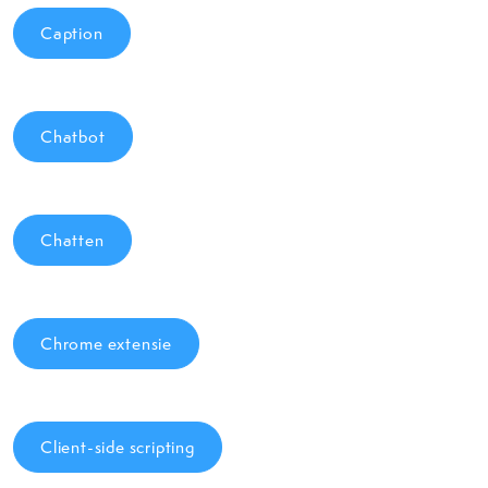
Caption
Chatbot
Chatten
Chrome extensie
Client-side scripting