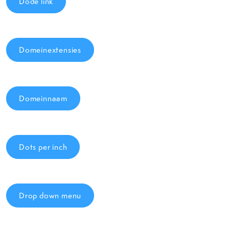
Dode link
Domeinextensies
Domeinnaam
Dots per inch
Drop down menu