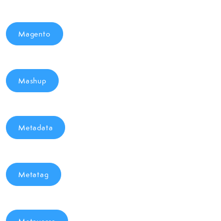
Magento
Mashup
Metadata
Metatag