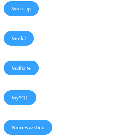
Mock up
Model
Multisite
MySQL
Narrowcasting