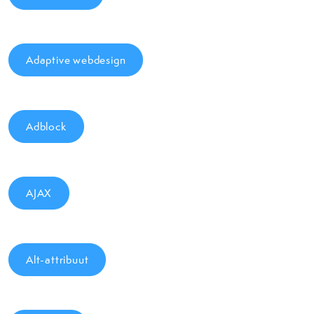
Adaptive webdesign
Adblock
AJAX
Alt-attribuut