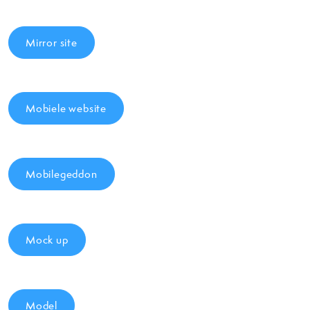
Mirror site
Mobiele website
Mobilegeddon
Mock up
Model