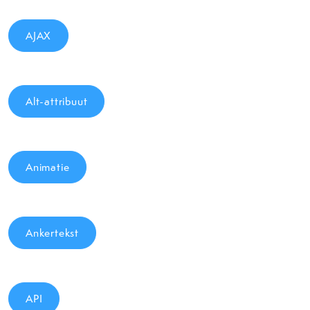
AJAX
Alt-attribuut
Animatie
Ankertekst
API