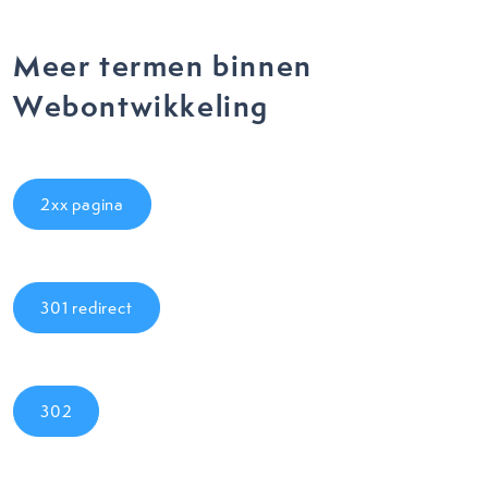
Meer termen binnen
Webontwikkeling
2xx pagina
301 redirect
302