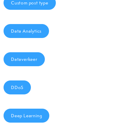
Custom post type
Data Analytics
Dataverkeer
DDoS
Deep Learning