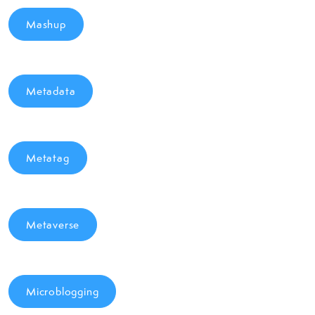
Mashup
Metadata
Metatag
Metaverse
Microblogging