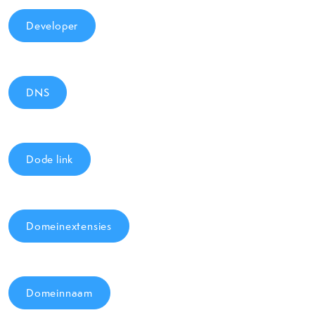
Developer
DNS
Dode link
Domeinextensies
Domeinnaam