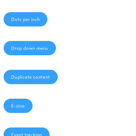
Dots per inch
Drop down menu
Duplicate content
E-zine
Event tracking