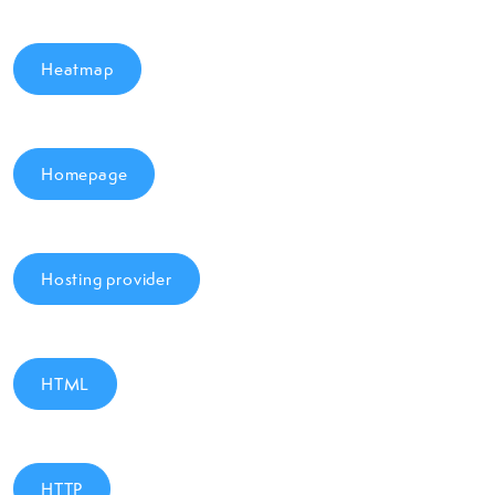
Heatmap
Homepage
Hosting provider
HTML
HTTP