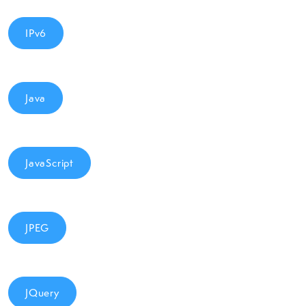
IPv6
Java
JavaScript
JPEG
JQuery