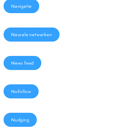
Navigatie
Neurale netwerken
News feed
Nofollow
Nudging