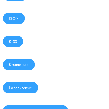
JSON
KISS
Kruimelpad
Landextensie