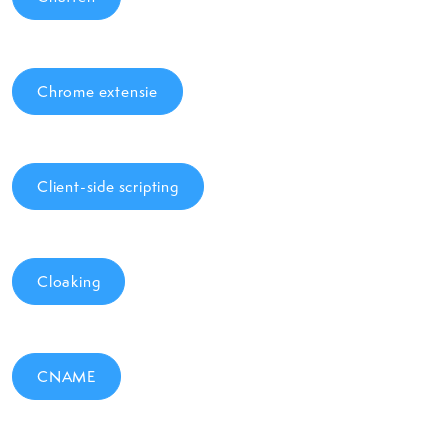
Chrome extensie
Client-side scripting
Cloaking
CNAME