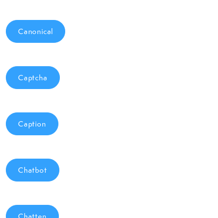
Canonical
Captcha
Caption
Chatbot
Chatten