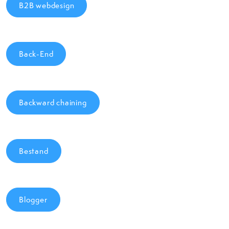
B2B webdesign
Back-End
Backward chaining
Bestand
Blogger