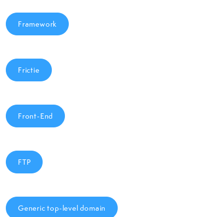
Framework
Frictie
Front-End
FTP
Generic top-level domain