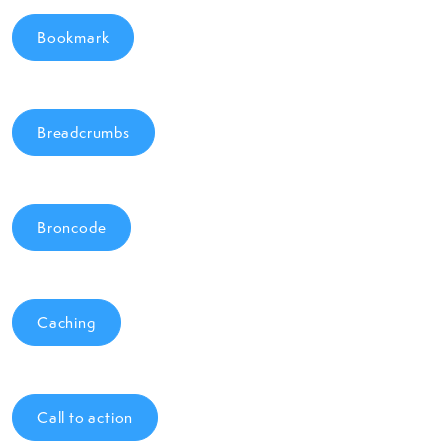
Bookmark
Breadcrumbs
Broncode
Caching
Call to action