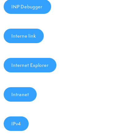
INP Debugger
Interne link
Internet Explorer
Intranet
IPv4