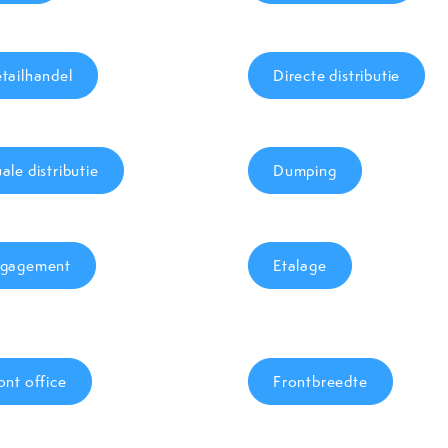
tailhandel
Directe distributie
ale distributie
Dumping
gagement
Etalage
ont office
Frontbreedte