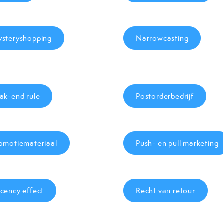
steryshopping
Narrowcasting
ak-end rule
Postorderbedrijf
omotiemateriaal
Push- en pull marketing
cency effect
Recht van retour