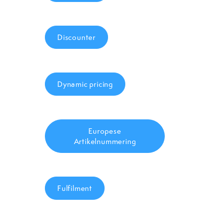
Discounter
Dynamic pricing
Europese
Artikelnummering
Fulfilment