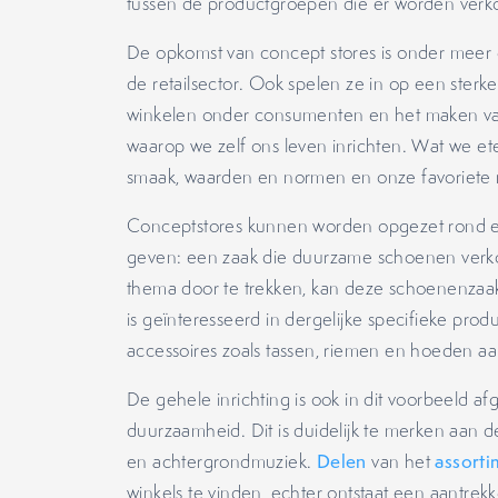
tussen de productgroepen die er worden verk
De opkomst van concept stores is onder meer
de retailsector. Ook spelen ze in op een sterk
winkelen onder consumenten en het maken va
waarop we zelf ons leven inrichten. Wat we e
smaak, waarden en normen en onze favoriete 
Conceptstores kunnen worden opgezet rond e
geven: een zaak die duurzame schoenen verko
thema door te trekken, kan deze schoenenza
is geïnteresseerd in dergelijke specifieke pr
accessoires zoals tassen, riemen en hoeden aa
De gehele inrichting is ook in dit voorbeeld a
duurzaamheid. Dit is duidelijk te merken aan d
en achtergrondmuziek.
Delen
van het
assorti
winkels te vinden, echter ontstaat een aantrek