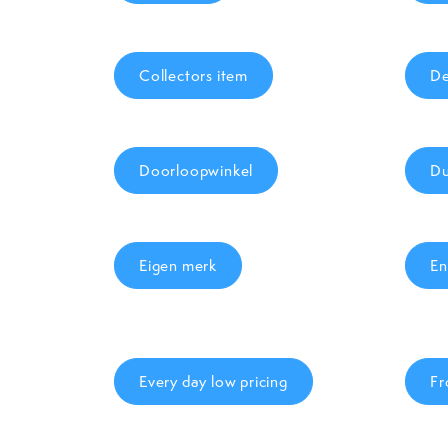
Collectors item
De
Doorloopwinkel
Du
Eigen merk
En
Every day low pricing
Fr