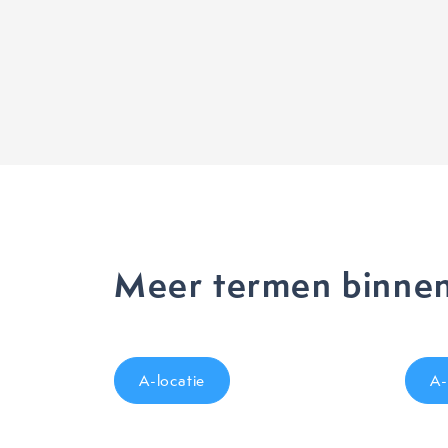
Meer termen binnen
A-locatie
A-