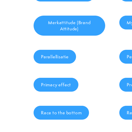
Merkattitude (Brand
My
Attitude)
Parallellisatie
Pe
Primacy effect
Pr
Race to the bottom
Re