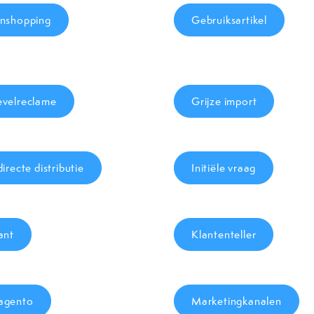
nshopping
Gebruiksartikel
velreclame
Grijze import
directe distributie
Initiële vraag
ant
Klantenteller
agento
Marketingkanalen