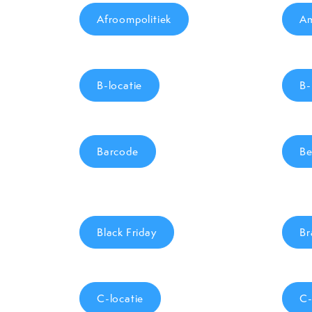
Afroompolitiek
Am
B-locatie
B-
Barcode
Be
Black Friday
Br
C-locatie
C-