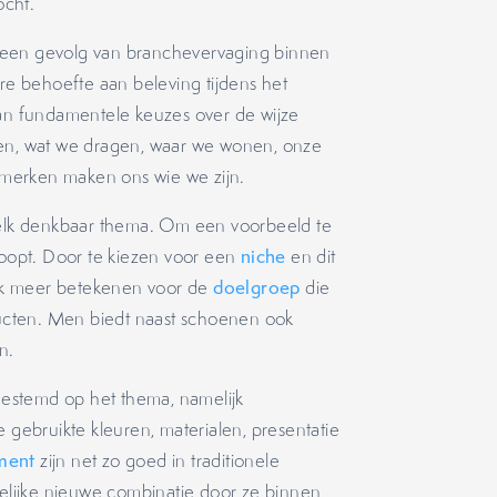
ocht.
 een gevolg van branchevervaging binnen
ere behoefte aan beleving tijdens het
n fundamentele keuzes over de wijze
ten, wat we dragen, waar we wonen, onze
merken maken ons wie we zijn.
lk denkbaar thema. Om een voorbeeld te
opt. Door te kiezen voor een
niche
en dit
ak meer betekenen voor de
doelgroep
die
oducten. Men biedt naast schoenen ook
n.
fgestemd op het thema, namelijk
e gebruikte kleuren, materialen, presentatie
ment
zijn net zo goed in traditionele
kelijke nieuwe combinatie door ze binnen