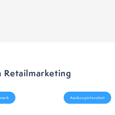
 Retailmarketing
merk
Aankoopintensiteit