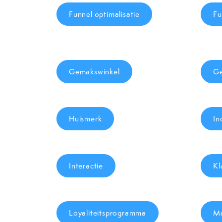
Funnel optimalisatie
Fu
Gemakswinkel
Ge
Huismerk
In
Interactie
Kl
Loyaliteitsprogramma
M