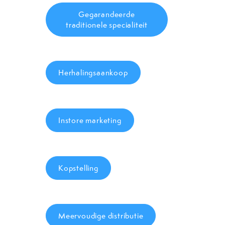
Gegarandeerde
traditionele specialiteit
Herhalingsaankoop
Instore marketing
Kopstelling
Meervoudige distributie