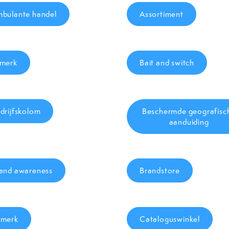
bulante handel
Assortiment
merk
Bait and switch
drijfskolom
Beschermde geografisc
aanduiding
and awareness
Brandstore
merk
Cataloguswinkel