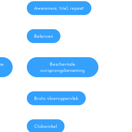
Awareness, trial, repeat
Balansen
he
Beschermde
oorsprongsbenaming
Bruto vloeroppervlak
Clubwinkel