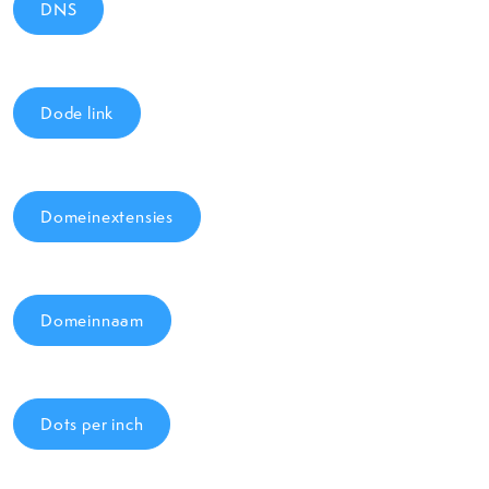
DNS
Dode link
Domeinextensies
Domeinnaam
Dots per inch