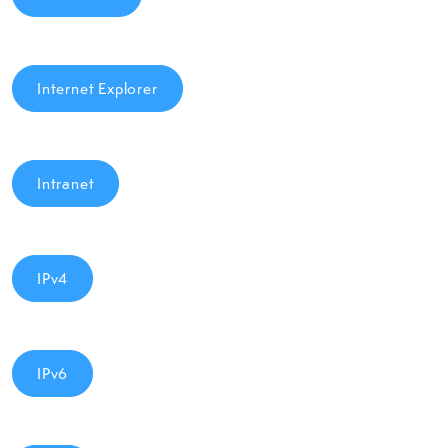
Internet Explorer
Intranet
IPv4
IPv6