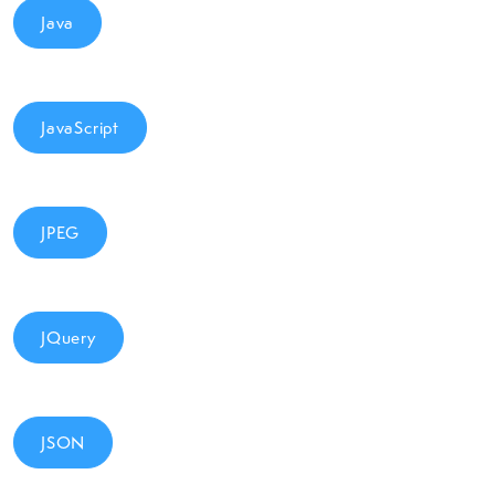
Java
JavaScript
JPEG
JQuery
JSON