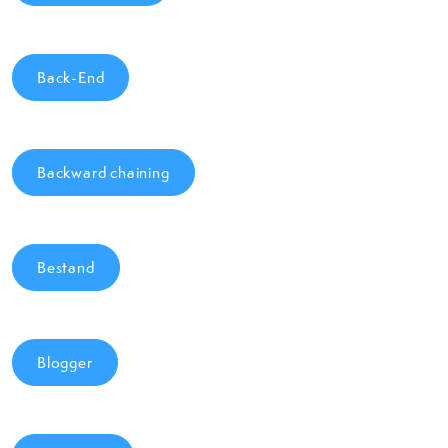
Back-End
Backward chaining
Bestand
Blogger