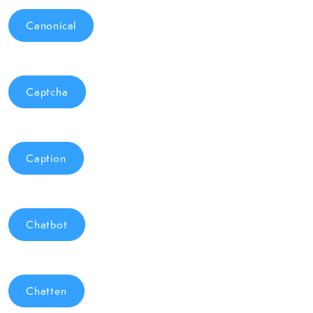
Canonical
Captcha
Caption
Chatbot
Chatten