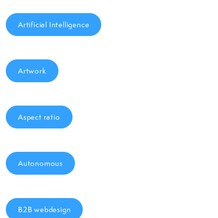
Artificial Intelligence
Artwork
Aspect ratio
Autonomous
B2B webdesign