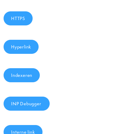
HTTPS
Hyperlink
Indexeren
INP Debugger
Interne link