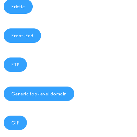
Frictie
Front-End
FTP
Generic top-level domain
GIF