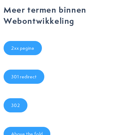
Meer termen binnen
Webontwikkeling
2xx pagina
301 redirect
302
Above the fold