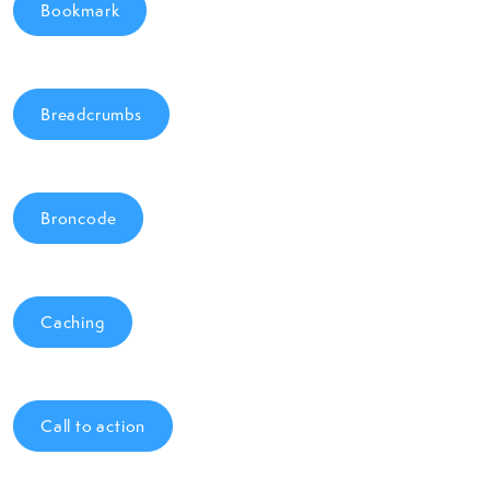
Bookmark
Breadcrumbs
Broncode
Caching
Call to action