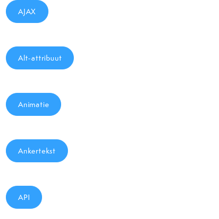
AJAX
Alt-attribuut
Animatie
Ankertekst
API