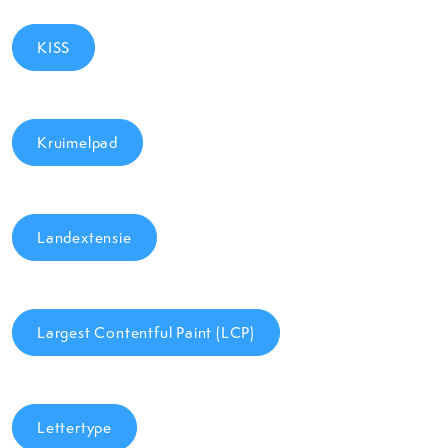
KISS
Kruimelpad
Landextensie
Largest Contentful Paint (LCP)
Lettertype