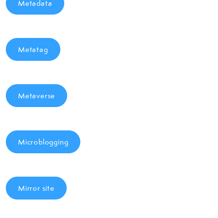
Metadata
Metatag
Metaverse
Microblogging
Mirror site