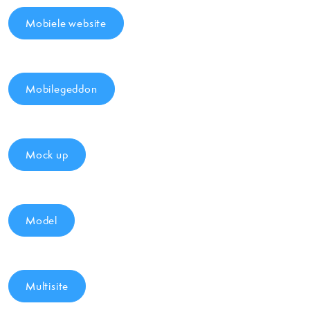
Mobiele website
Mobilegeddon
Mock up
Model
Multisite