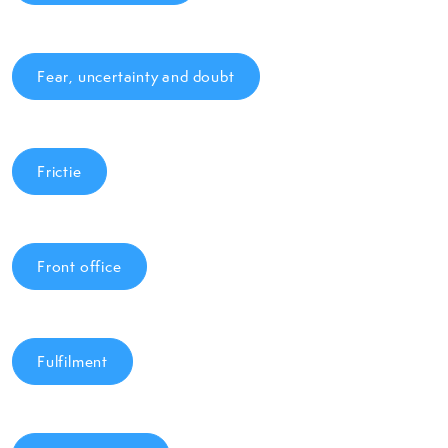
Fear, uncertainty and doubt
Frictie
Front office
Fulfilment