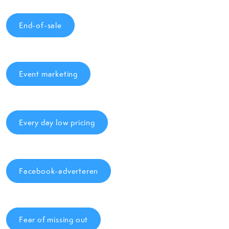
End-of-sale
Event marketing
Every day low pricing
Facebook-adverteren
Fear of missing out