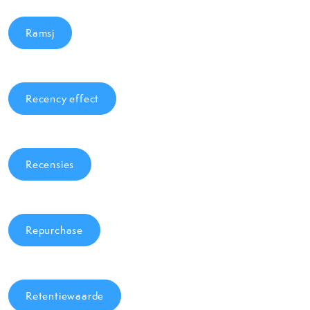
Ramsj
Recency effect
Recensies
Repurchase
Retentiewaarde