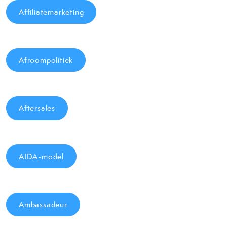
Affiliatemarketing
Afroompolitiek
Aftersales
AIDA-model
Ambassadeur