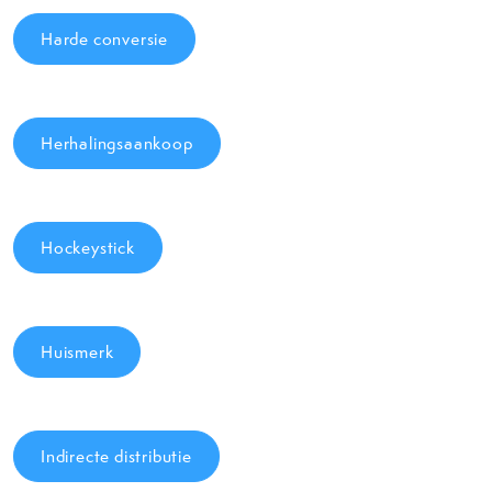
Harde conversie
Herhalingsaankoop
Hockeystick
Huismerk
Indirecte distributie