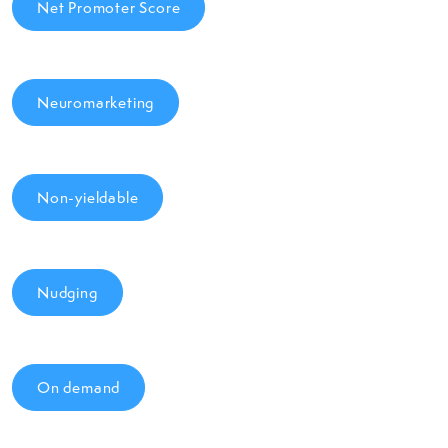
Net Promoter Score
Neuromarketing
Non-yieldable
Nudging
On demand