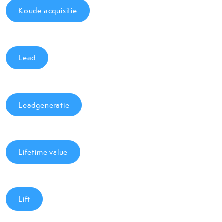
Koude acquisitie
Lead
Leadgeneratie
Lifetime value
Lift