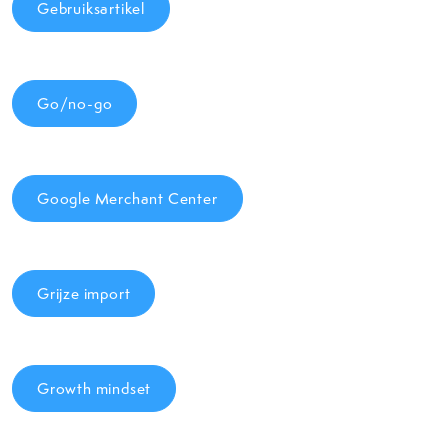
Gebruiksartikel
Go/no-go
Google Merchant Center
Grijze import
Growth mindset