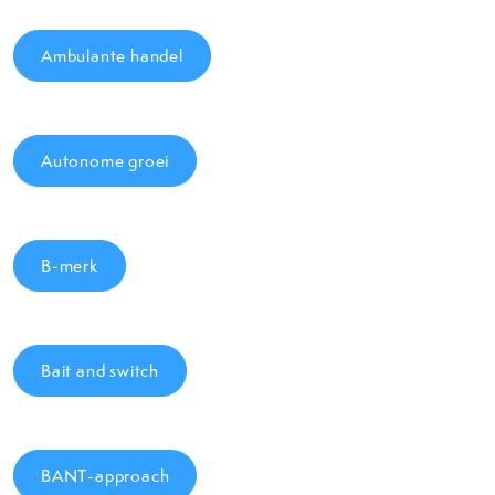
Ambulante handel
Autonome groei
B-merk
Bait and switch
BANT-approach