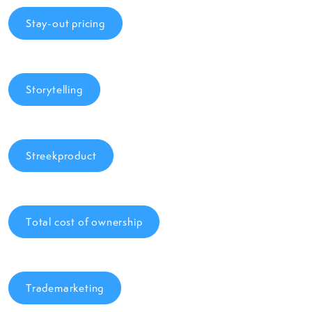
Stay-out pricing
Storytelling
Streekproduct
Total cost of ownership
Trademarketing