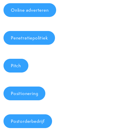
Online adverteren
Penetratiepolitiek
Pitch
Positionering
Postorderbedrijf