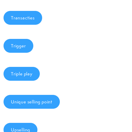
Transacties
Trigger
Triple play
Unique selling point
Upselling