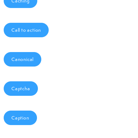
Caching
Call to action
Canonical
Captcha
Caption