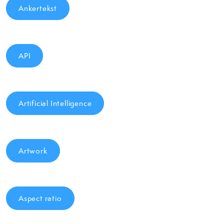
Ankertekst
API
Artificial Intelligence
Artwork
Aspect ratio