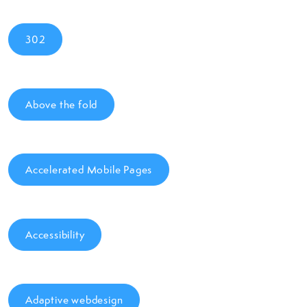
302
Above the fold
Accelerated Mobile Pages
Accessibility
Adaptive webdesign