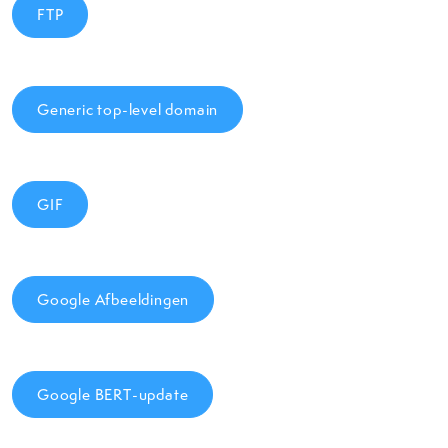
FTP
Generic top-level domain
GIF
Google Afbeeldingen
Google BERT-update