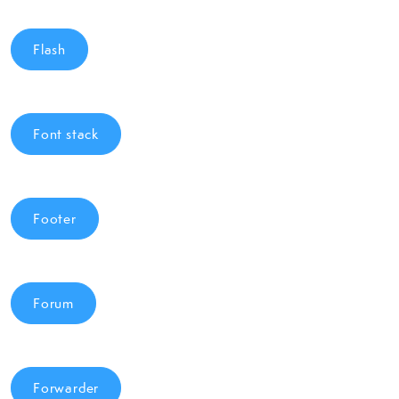
Flash
Font stack
Footer
Forum
Forwarder