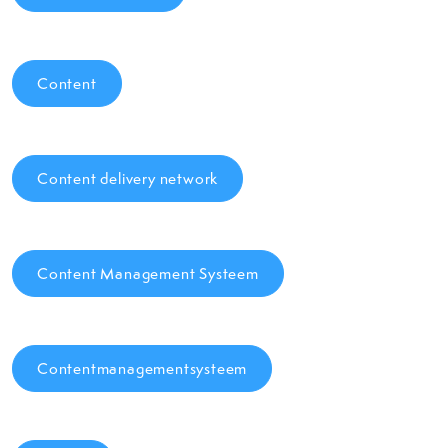
Content
Content delivery network
Content Management Systeem
Contentmanagementsysteem