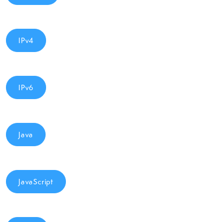
IPv4
IPv6
Java
JavaScript