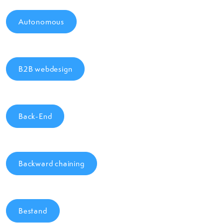
Autonomous
B2B webdesign
Back-End
Backward chaining
Bestand