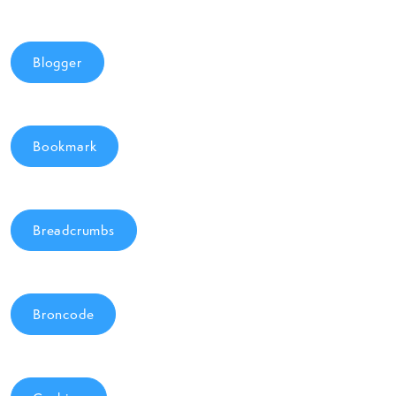
Blogger
Bookmark
Breadcrumbs
Broncode