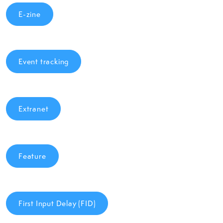
E-zine
Event tracking
Extranet
Feature
First Input Delay (FID)