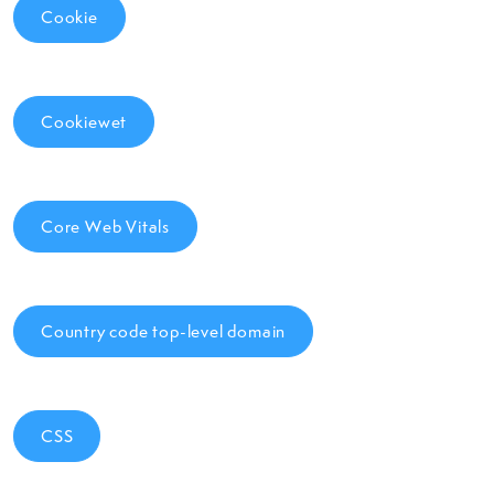
Cookie
Cookiewet
Core Web Vitals
Country code top-level domain
CSS