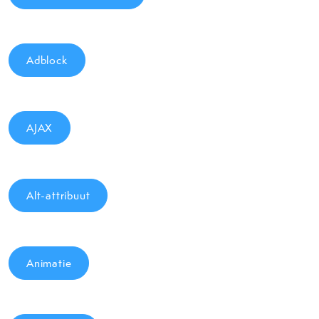
Adblock
AJAX
Alt-attribuut
Animatie