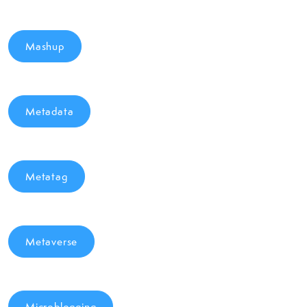
Mashup
Metadata
Metatag
Metaverse
Microblogging