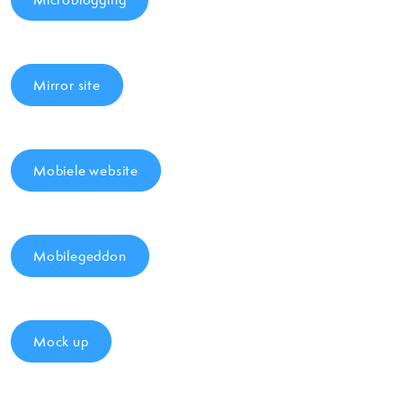
Mirror site
Mobiele website
Mobilegeddon
Mock up