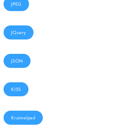
JPEG
JQuery
JSON
KISS
Kruimelpad