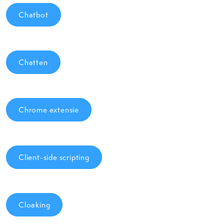
Chatbot
Chatten
Chrome extensie
Client-side scripting
Cloaking