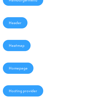
Hamburgermenu
Header
Heatmap
Homepage
Hosting provider