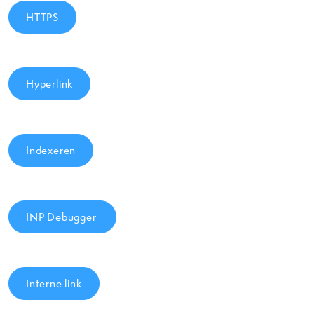
HTTPS
Hyperlink
Indexeren
INP Debugger
Interne link