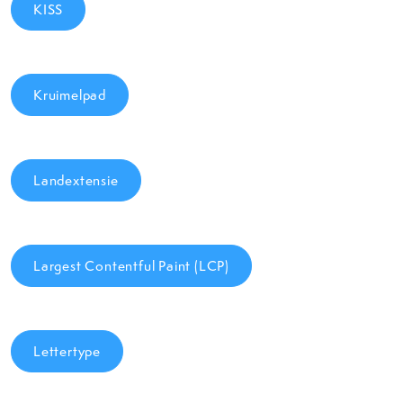
KISS
Kruimelpad
Landextensie
Largest Contentful Paint (LCP)
Lettertype