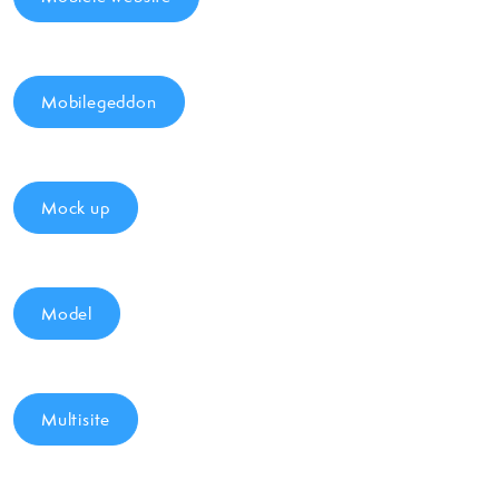
Mobilegeddon
Mock up
Model
Multisite