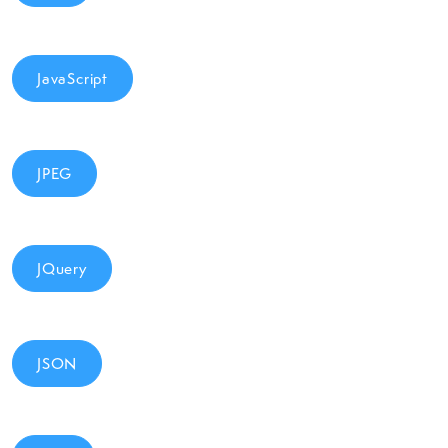
JavaScript
JPEG
JQuery
JSON