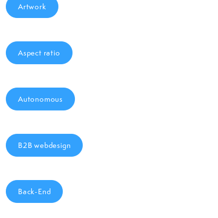
Artwork
Aspect ratio
Autonomous
B2B webdesign
Back-End