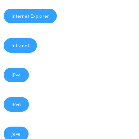
Internet Explorer
Intranet
IPv4
IPv6
Java