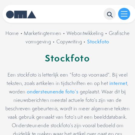
Home
•
Marketingtermen
•
Webontwikkeling
•
Grafische
vormgeving
•
Copywriting
•
Stockfoto
Stockfoto
Een stockfoto is letterlijk een “foto op voorraad”. Bij veel
teksten, zoals artikelen in tijdschriften en op het
internet
,
worden
ondersteunende foto’s
geplaatst. Waar dit bij
nieuwsberichten meestal actuele foto’s zijn van de
beschreven gebeurtenis, wordt in meer algemene teksten
vaak gebruik gemaakt van foto’s uit een beelddatabank.
Ondersteunende stockfoto’s zijn vooral bedoeld om
duidelijk te maken waar het artikel over gaat en om