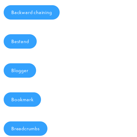
Backward chaining
Bestand
Blogger
Bookmark
Breadcrumbs