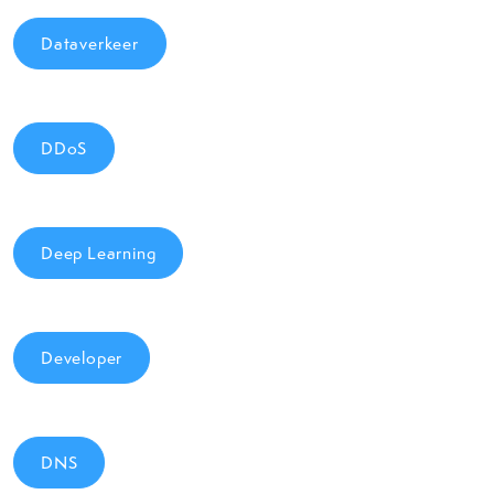
Dataverkeer
DDoS
Deep Learning
Developer
DNS