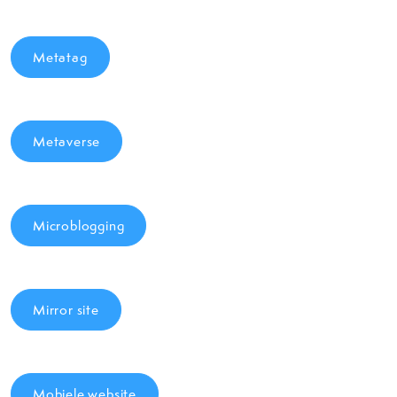
Metatag
Metaverse
Microblogging
Mirror site
Mobiele website