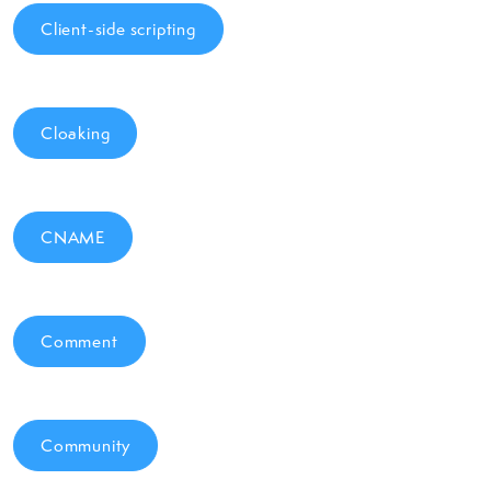
Client-side scripting
Cloaking
CNAME
Comment
Community