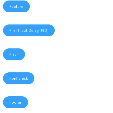
Feature
First Input Delay (FID)
Flash
Font stack
Footer