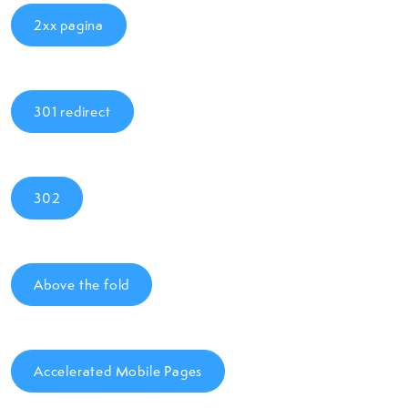
2xx pagina
301 redirect
302
Above the fold
Accelerated Mobile Pages