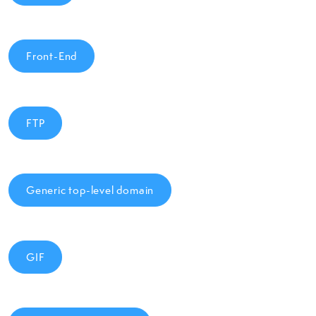
Front-End
FTP
Generic top-level domain
GIF