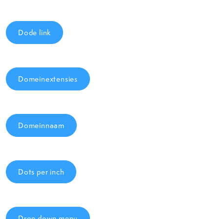
Dode link
Domeinextensies
Domeinnaam
Dots per inch
Drop down menu