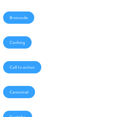
Broncode
Caching
Call to action
Canonical
Captcha