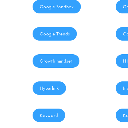
Google Sandbox
Go
Google Trends
Go
Growth mindset
H1
Hyperlink
In
Keyword
Ke