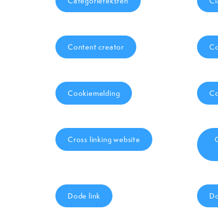
Categorieteksten
Ci
Content creator
Co
Cookiemelding
Co
Cross linking website
Dode link
Do