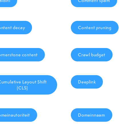
aldini
Comment spam
ntent decay
Content pruning
rnerstone content
Crawl budget
Cumulative Layout Shift
Deeplink
(CLS)
meinautoriteit
Domeinnaam