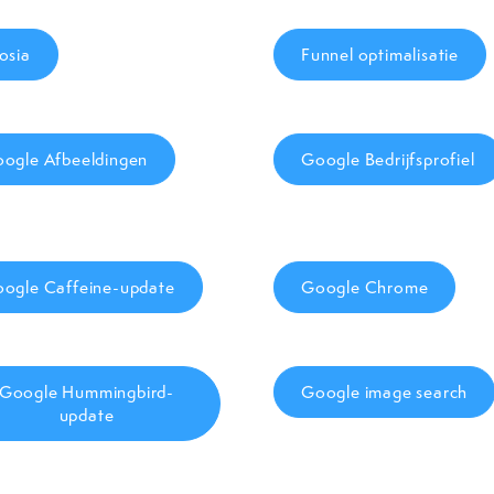
osia
Funnel optimalisatie
ogle Afbeeldingen
Google Bedrijfsprofiel
ogle Caffeine-update
Google Chrome
Google Hummingbird-
Google image search
update