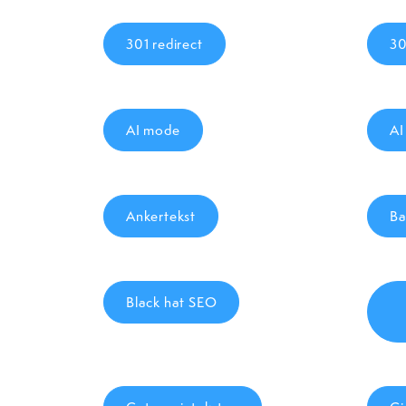
301 redirect
3
AI mode
AI
Ankertekst
Ba
Black hat SEO