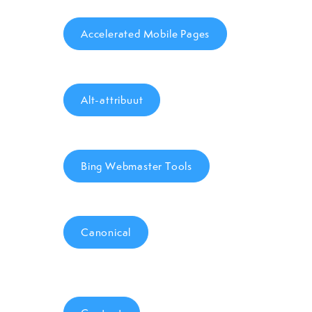
Accelerated Mobile Pages
Alt-attribuut
Bing Webmaster Tools
Canonical