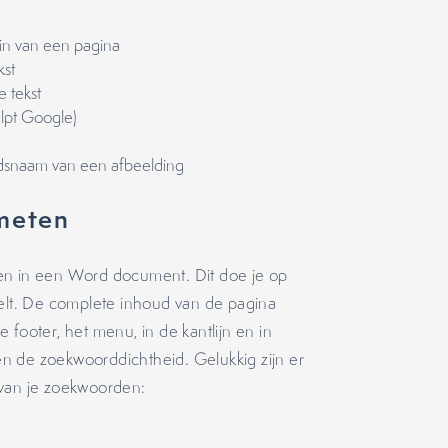
zin van een pagina
kst
e tekst
lpt Google)
andsnaam van een afbeelding
meten
en in een Word document. Dit doe je op
telt. De complete inhoud van de pagina
de footer, het menu, in de kantlijn en in
n de zoekwoorddichtheid. Gelukkig zijn er
van je zoekwoorden: