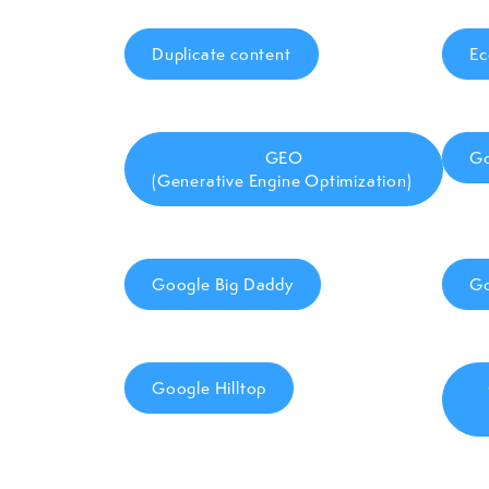
Duplicate content
Ec
GEO
Go
(Generative Engine Optimization)
Google Big Daddy
Go
Google Hilltop