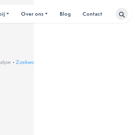
ij
Over ons
Blog
Contact
alyse
•
Zoekwoorddichtheid