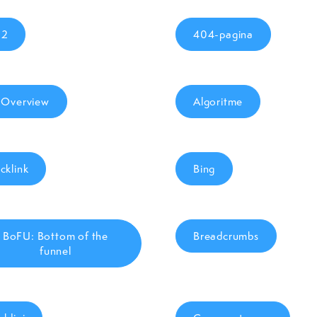
02
404-pagina
 Overview
Algoritme
cklink
Bing
BoFU: Bottom of the
Breadcrumbs
funnel