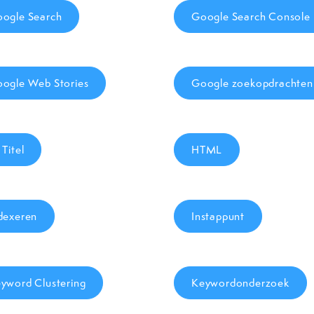
ogle Search
Google Search Console
ogle Web Stories
Google zoekopdrachten
 Titel
HTML
dexeren
Instappunt
yword Clustering
Keywordonderzoek