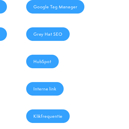
Google Tag Manager
Grey Hat SEO
HubSpot
Interne link
Klikfrequentie