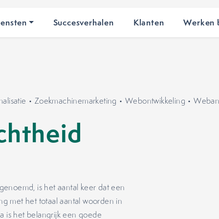
iensten
Succesverhalen
Klanten
Werken b
lisatie
•
Zoekmachinemarketing
•
Webontwikkeling
•
Weban
chtheid
genoemd, is het aantal keer dat een
ng met het totaal aantal woorden in
a is het belangrijk een goede