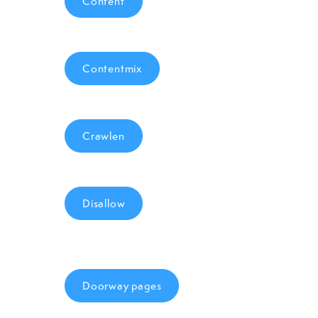
Content
Contentmix
Crawlen
Disallow
Doorway pages