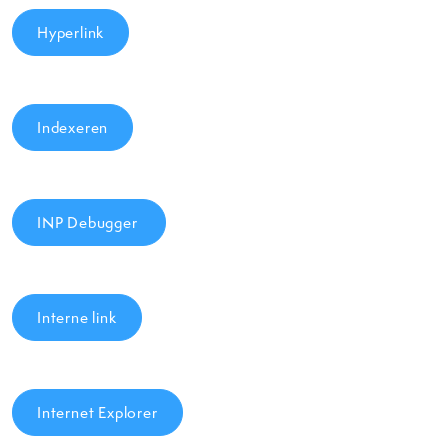
Hyperlink
Indexeren
INP Debugger
Interne link
Internet Explorer