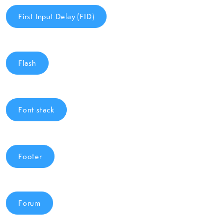
First Input Delay (FID)
Flash
Font stack
Footer
Forum