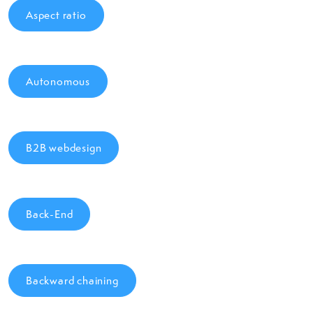
Aspect ratio
Autonomous
B2B webdesign
Back-End
Backward chaining