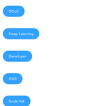
DDoS
Deep Learning
Developer
DNS
Dode link