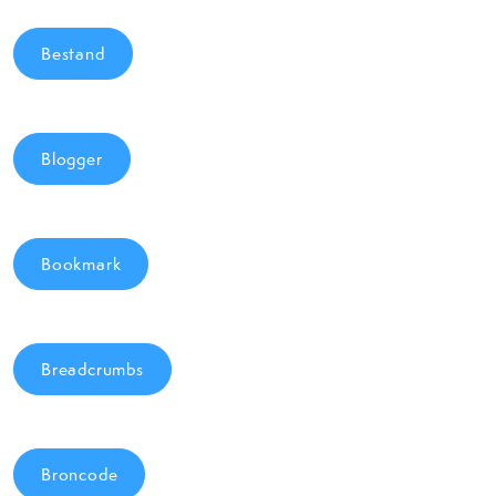
Bestand
Blogger
Bookmark
Breadcrumbs
Broncode