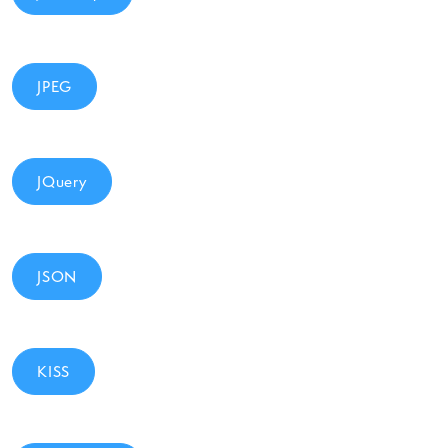
JPEG
JQuery
JSON
KISS