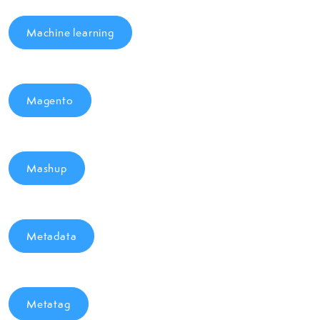
Machine learning
Magento
Mashup
Metadata
Metatag