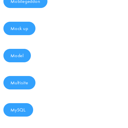
Mobilegeddon
Mock up
Model
Multisite
MySQL