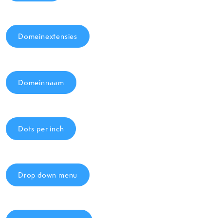
Domeinextensies
Domeinnaam
Dots per inch
Drop down menu