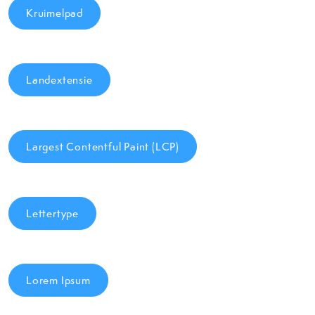
Kruimelpad
Landextensie
Largest Contentful Paint (LCP)
Lettertype
Lorem Ipsum