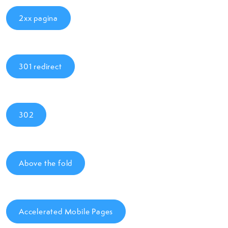
2xx pagina
301 redirect
302
Above the fold
Accelerated Mobile Pages