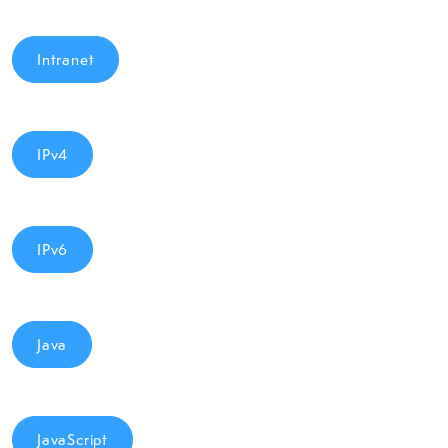
Intranet
IPv4
IPv6
Java
JavaScript