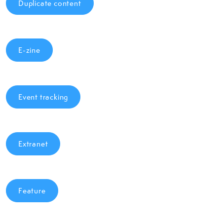
Duplicate content
E-zine
Event tracking
Extranet
Feature