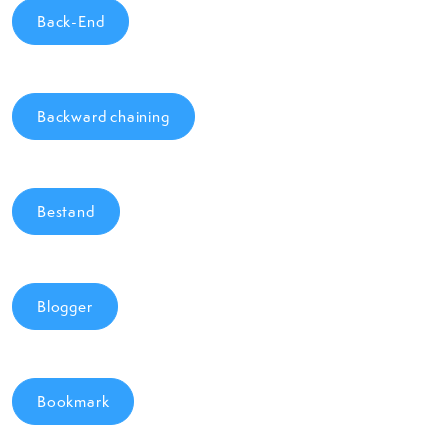
Back-End
Backward chaining
Bestand
Blogger
Bookmark