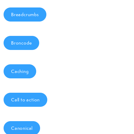
Breadcrumbs
Broncode
Caching
Call to action
Canonical