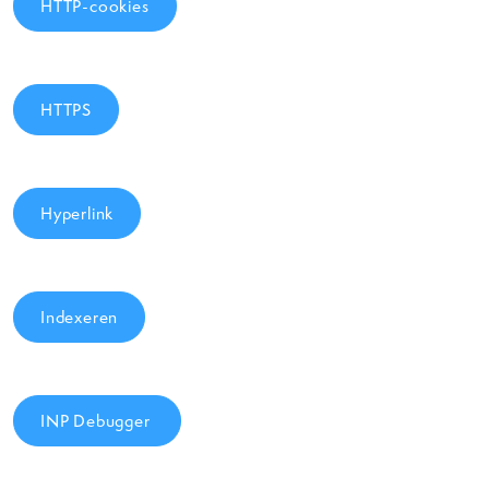
HTTP-cookies
HTTPS
Hyperlink
Indexeren
INP Debugger