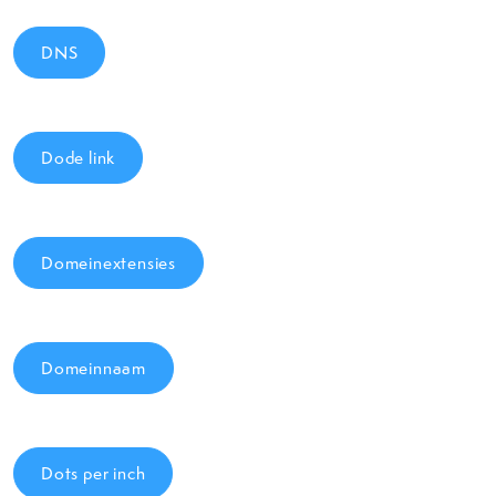
DNS
Dode link
Domeinextensies
Domeinnaam
Dots per inch