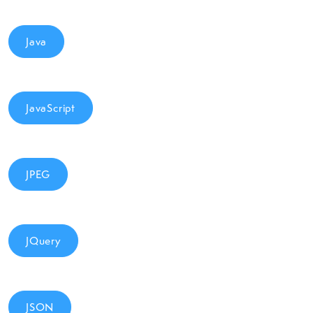
Java
JavaScript
JPEG
JQuery
JSON