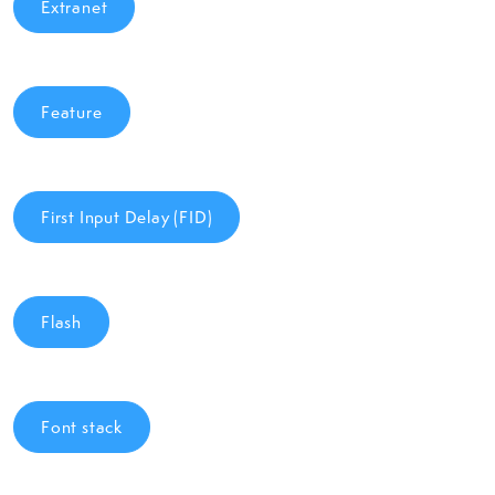
Extranet
Feature
First Input Delay (FID)
Flash
Font stack