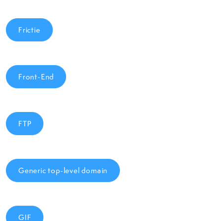
Frictie
Front-End
FTP
Generic top-level domain
GIF