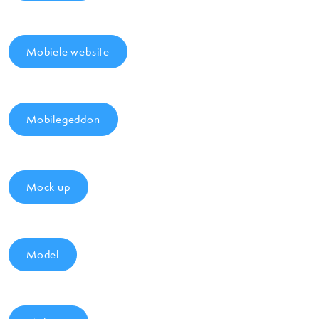
Mobiele website
Mobilegeddon
Mock up
Model