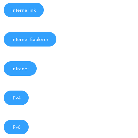
Interne link
Internet Explorer
Intranet
IPv4
IPv6