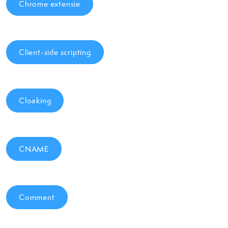
Chrome extensie
Client-side scripting
Cloaking
CNAME
Comment