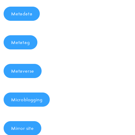
Metadata
Metatag
Metaverse
Microblogging
Mirror site