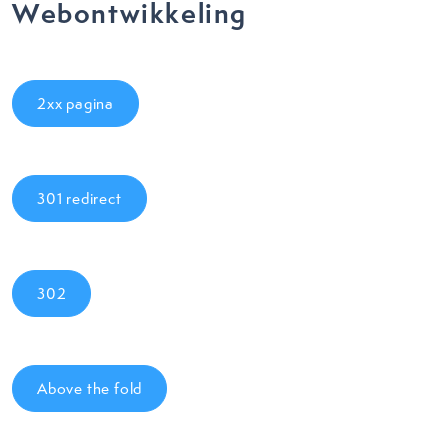
Webontwikkeling
2xx pagina
301 redirect
302
Above the fold