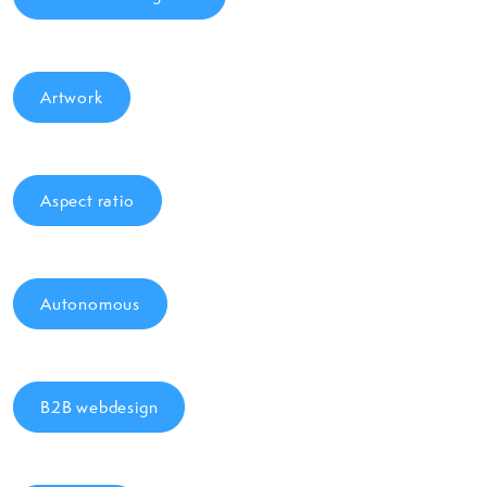
Artwork
Aspect ratio
Autonomous
B2B webdesign