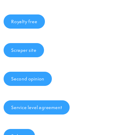
Royalty free
Scraper site
Second opinion
Service level agreement