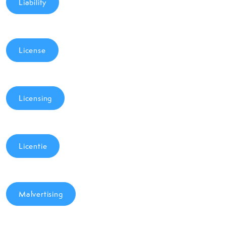
Liability
License
Licensing
Licentie
Malvertising