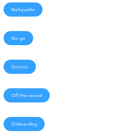
Netiquette
No-go
Octrooi
Off the record
Onboarding