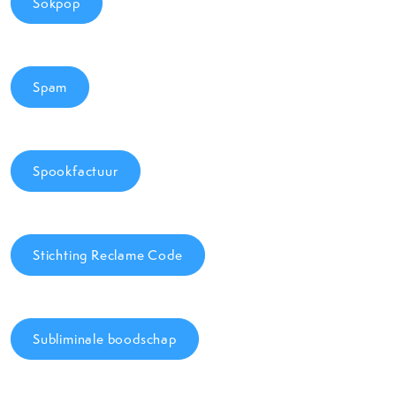
Sokpop
Spam
Spookfactuur
Stichting Reclame Code
Subliminale boodschap