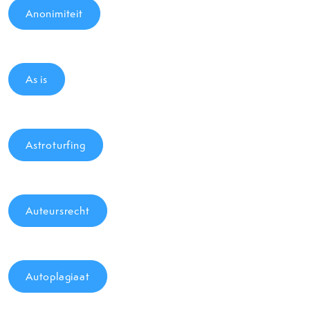
Anonimiteit
As is
Astroturfing
Auteursrecht
Autoplagiaat