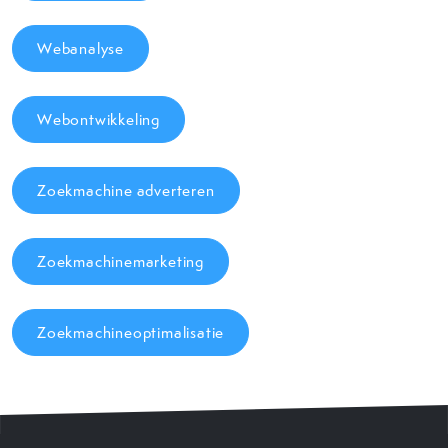
Webanalyse
Webontwikkeling
Zoekmachine adverteren
Zoekmachinemarketing
Zoekmachineoptimalisatie