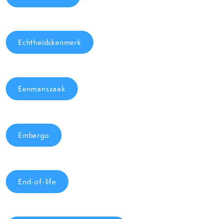
Echtheidskenmerk
Eenmanszaak
Embargo
End-of-life