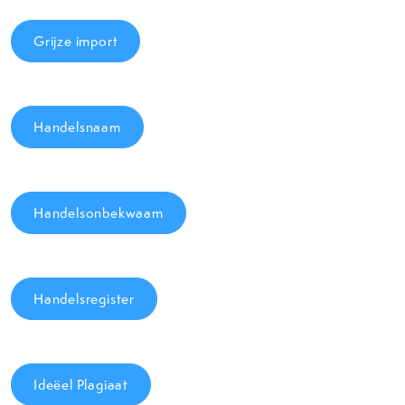
Grijze import
Handelsnaam
Handelsonbekwaam
Handelsregister
Ideëel Plagiaat