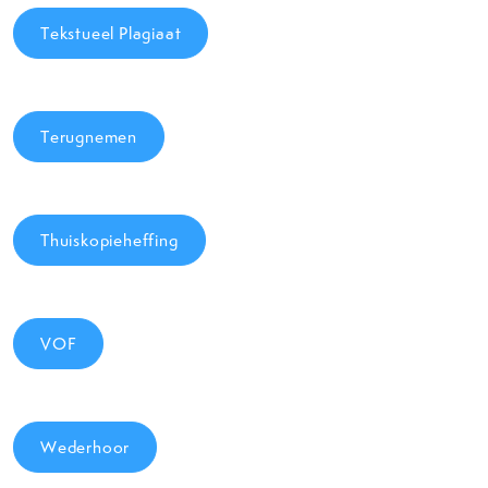
Tekstueel Plagiaat
Terugnemen
Thuiskopieheffing
VOF
Wederhoor