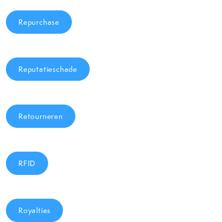
Repurchase
Reputatieschade
Retourneren
RFID
Royalties