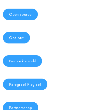
Open source
Opt-out
Paarse krokodil
Paragraaf Plagiaat
Partnerschap