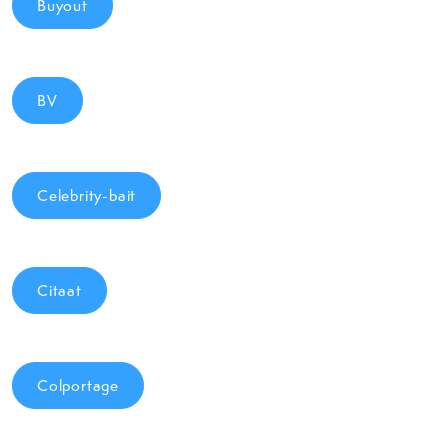
Buyout
BV
Celebrity-bait
Citaat
Colportage