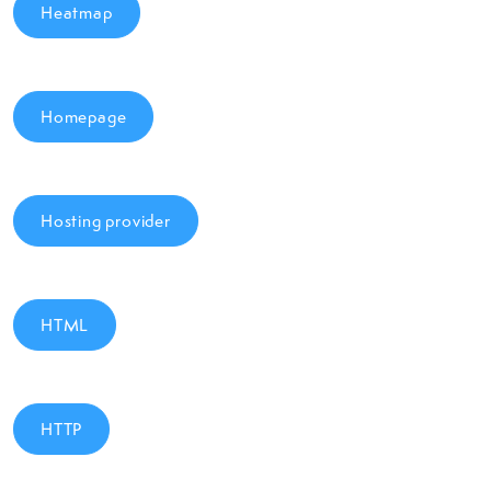
Heatmap
Homepage
Hosting provider
HTML
HTTP