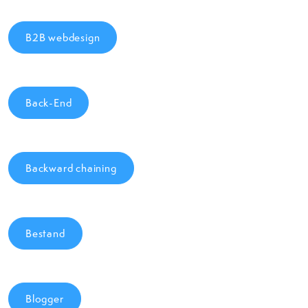
B2B webdesign
Back-End
Backward chaining
Bestand
Blogger