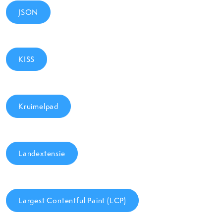
JSON
KISS
Kruimelpad
Landextensie
Largest Contentful Paint (LCP)