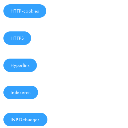
HTTP-cookies
HTTPS
Hyperlink
Indexeren
INP Debugger