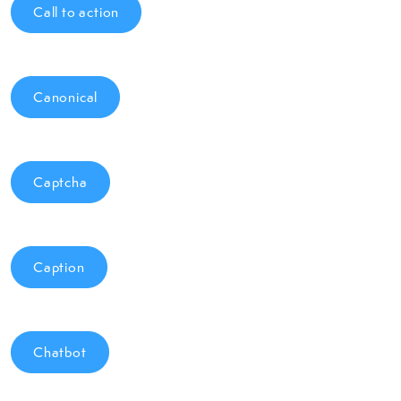
Call to action
Canonical
Captcha
Caption
Chatbot