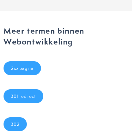
Meer termen binnen
Webontwikkeling
2xx pagina
301 redirect
302