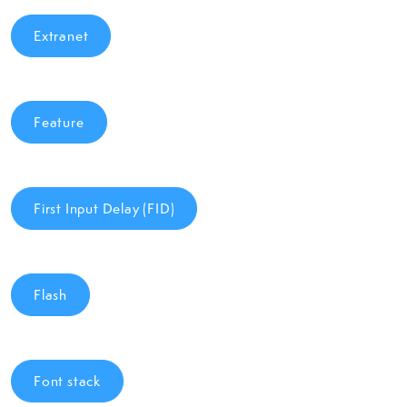
Extranet
Feature
First Input Delay (FID)
Flash
Font stack