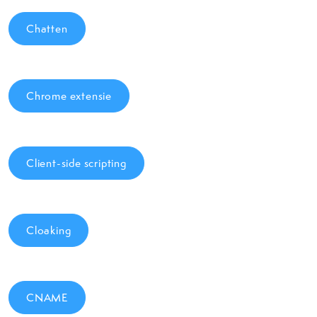
Chatten
Chrome extensie
Client-side scripting
Cloaking
CNAME