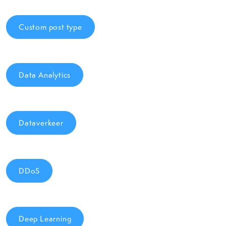
Custom post type
Data Analytics
Dataverkeer
DDoS
Deep Learning