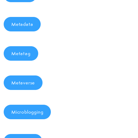
Metadata
Metatag
Metaverse
Microblogging