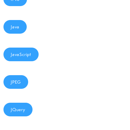
Java
JavaScript
JPEG
JQuery