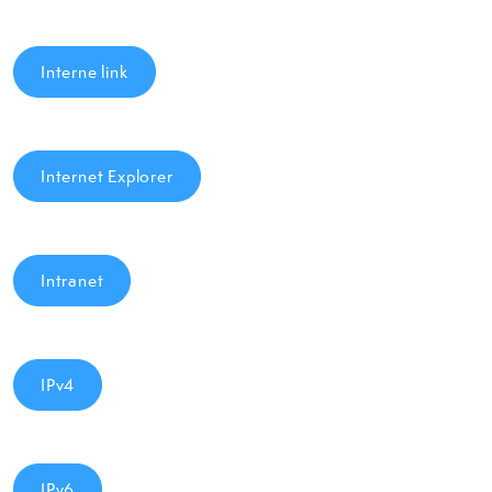
Interne link
Internet Explorer
Intranet
IPv4
IPv6