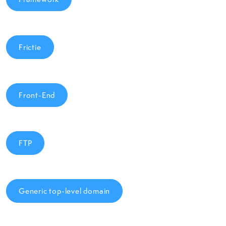
Frictie
Front-End
FTP
Generic top-level domain