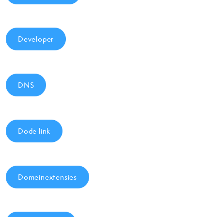
Developer
DNS
Dode link
Domeinextensies