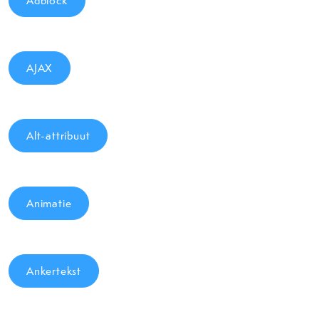
Adblock
AJAX
Alt-attribuut
Animatie
Ankertekst