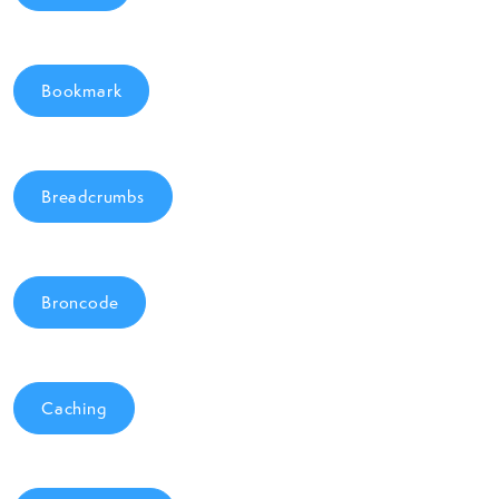
Bookmark
Breadcrumbs
Broncode
Caching