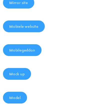
Mirror site
Mobiele website
Mobilegeddon
Mock up
Model