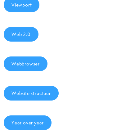
Viewport
Web 2.0
Webbrowser
Website structuur
Year over year