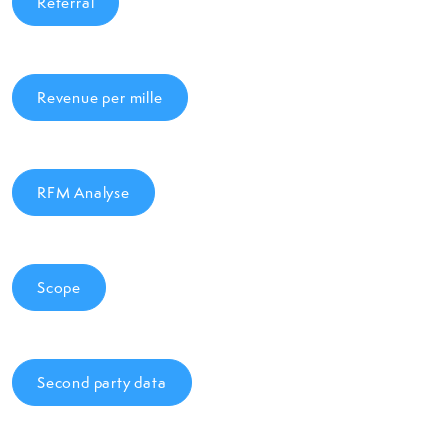
Referral
Revenue per mille
RFM Analyse
Scope
Second party data