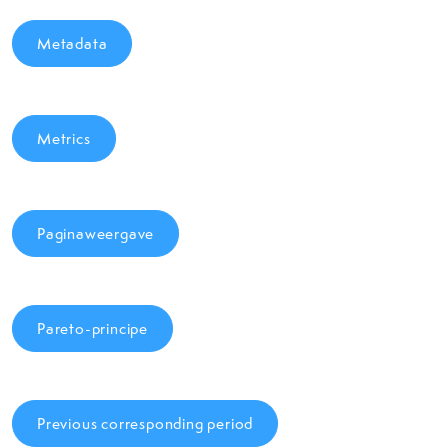
Metadata
Metrics
Paginaweergave
Pareto-principe
Previous corresponding period