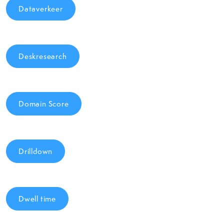
Dataverkeer
Deskresearch
Domain Score
Drilldown
Dwell time