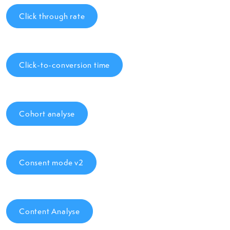
Click through rate
Click-to-conversion time
Cohort analyse
Consent mode v2
Content Analyse