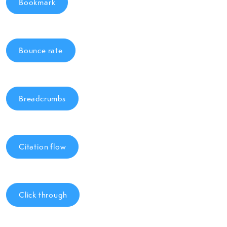
Bookmark
Bounce rate
Breadcrumbs
Citation flow
Click through