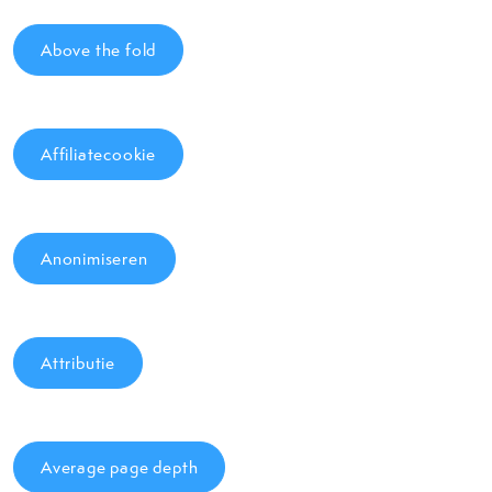
Above the fold
Affiliatecookie
Anonimiseren
Attributie
Average page depth