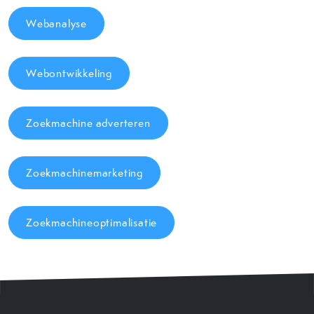
Webanalyse
Webontwikkeling
Zoekmachine adverteren
Zoekmachinemarketing
Zoekmachineoptimalisatie