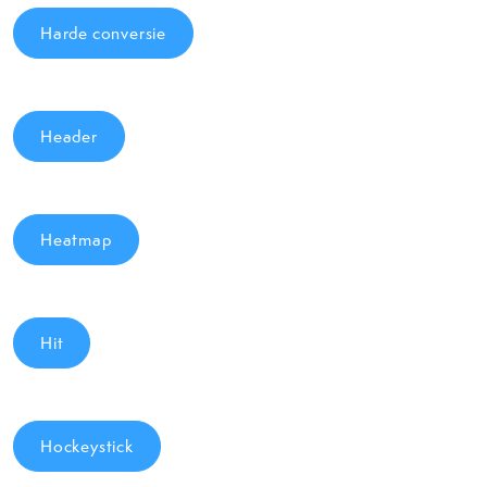
Harde conversie
Header
Heatmap
Hit
Hockeystick