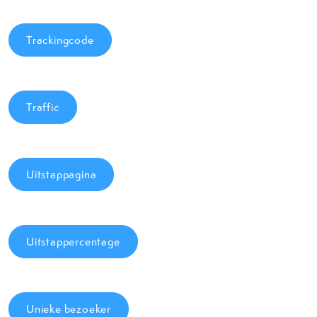
Trackingcode
Traffic
Uitstappagina
Uitstappercentage
Unieke bezoeker