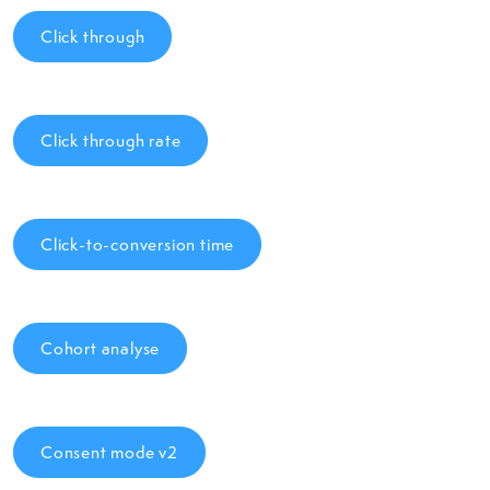
Click through
Click through rate
Click-to-conversion time
Cohort analyse
Consent mode v2