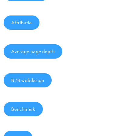
Attributie
Average page depth
B2B webdesign
Benchmark