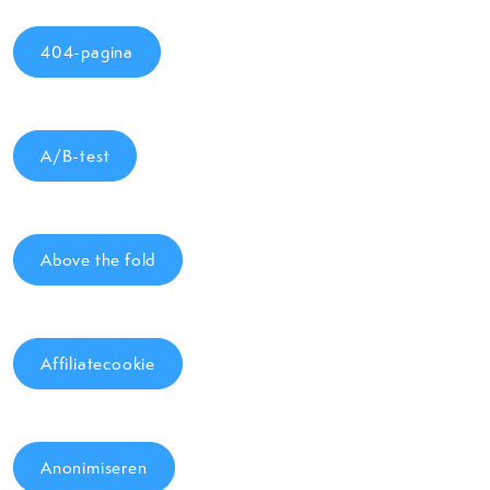
404-pagina
A/B-test
Above the fold
Affiliatecookie
Anonimiseren