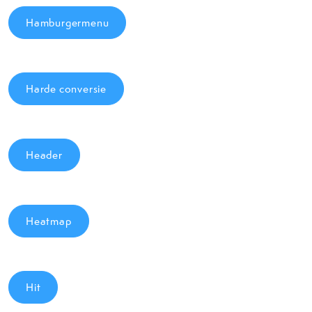
Hamburgermenu
Harde conversie
Header
Heatmap
Hit