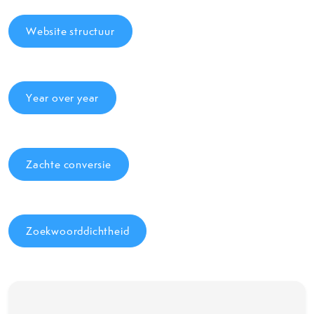
Website structuur
Year over year
Zachte conversie
Zoekwoorddichtheid