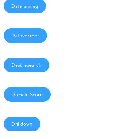
Data mining
Dataverkeer
Deskresearch
Domain Score
Drilldown