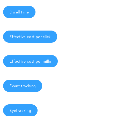
Dwell time
Effective cost per click
Effective cost per mille
Event tracking
Eyetracking