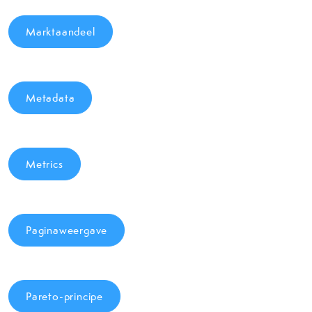
Marktaandeel
Metadata
Metrics
Paginaweergave
Pareto-principe