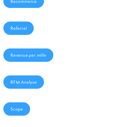
Recommerce
Referral
Revenue per mille
RFM Analyse
Scope