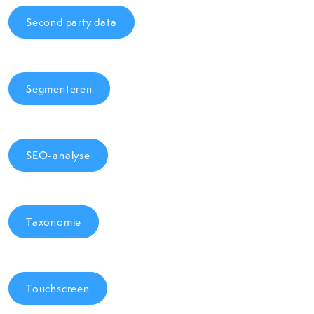
Second party data
Segmenteren
SEO-analyse
Taxonomie
Touchscreen