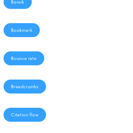
Bereik
Bookmark
Bounce rate
Breadcrumbs
Citation flow