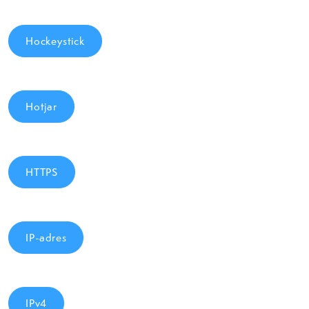
Hockeystick
Hotjar
HTTPS
IP-adres
IPv4