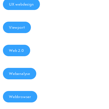
UX webdesign
Viewport
Web 2.0
Webanalyse
Webbrowser