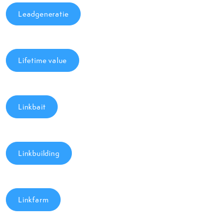
Leadgeneratie
Lifetime value
Linkbait
Linkbuilding
Linkfarm