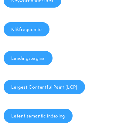
Keywordonderzoek
Klikfrequentie
Landingspagina
Largest Contentful Paint (LCP)
Latent semantic indexing