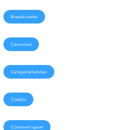
Breadcrumbs
Canonical
Categorieteksten
Cialdini
Comment spam