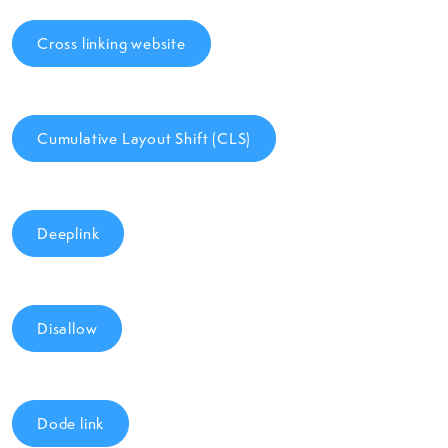
Cross linking website
Cumulative Layout Shift (CLS)
Deeplink
Disallow
Dode link