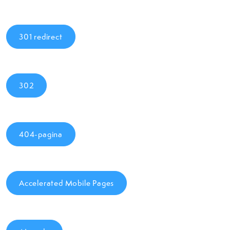
301 redirect
302
404-pagina
Accelerated Mobile Pages