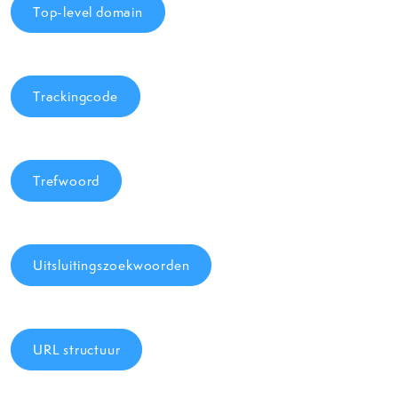
Top-level domain
Trackingcode
Trefwoord
Uitsluitingszoekwoorden
URL structuur