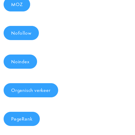
MOZ
Nofollow
Noindex
Organisch verkeer
PageRank