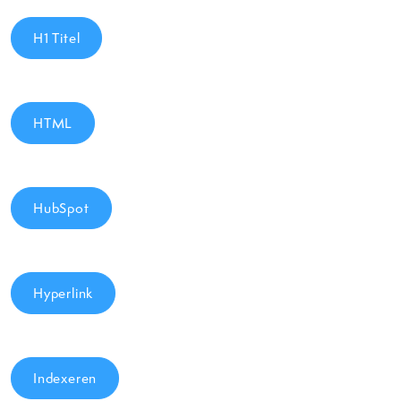
H1 Titel
HTML
HubSpot
Hyperlink
Indexeren