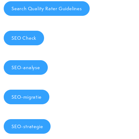
Search Quality Rater Guidelines
SEO Check
SEO-analyse
SEO-migratie
SEO-strategie