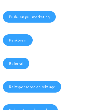
Push- en pull marketing
Rankbrain
Referral
Rel=sponsored en rel=ugc