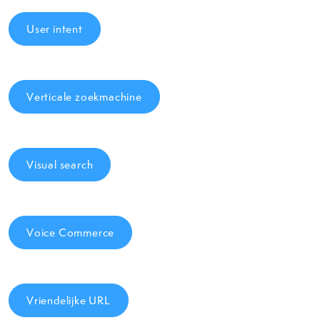
User intent
Verticale zoekmachine
Visual search
Voice Commerce
Vriendelijke URL