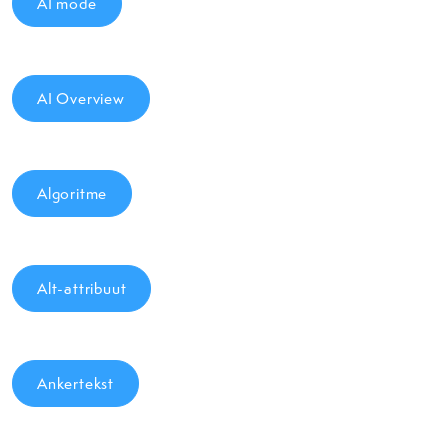
AI mode
AI Overview
Algoritme
Alt-attribuut
Ankertekst