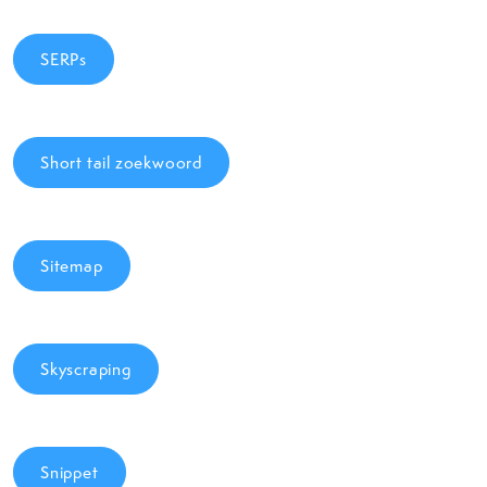
SERPs
Short tail zoekwoord
Sitemap
Skyscraping
Snippet