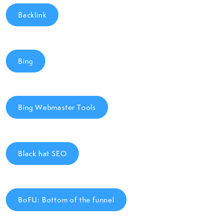
Backlink
Bing
Bing Webmaster Tools
Black hat SEO
BoFU: Bottom of the funnel