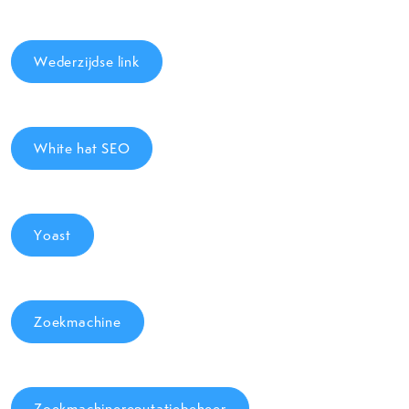
Wederzijdse link
White hat SEO
Yoast
Zoekmachine
Zoekmachinereputatiebeheer