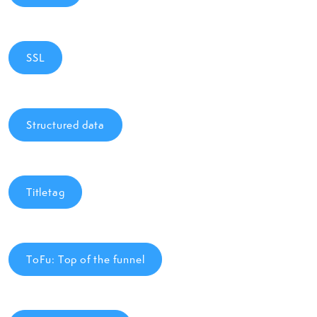
SSL
Structured data
Titletag
ToFu: Top of the funnel