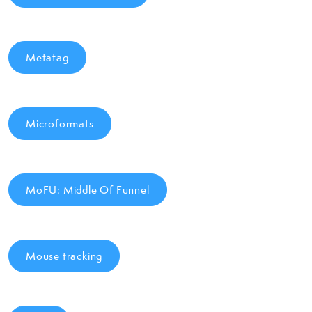
Metatag
Microformats
MoFU: Middle Of Funnel
Mouse tracking