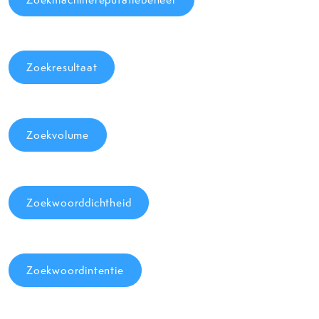
Zoekresultaat
Zoekvolume
Zoekwoorddichtheid
Zoekwoordintentie