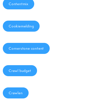
Contentmix
Cookiemelding
Cornerstone content
Crawl budget
Crawlen