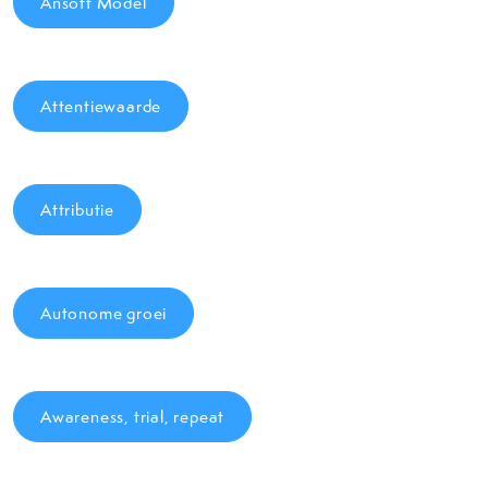
Ansoff Model
Attentiewaarde
Attributie
Autonome groei
Awareness, trial, repeat