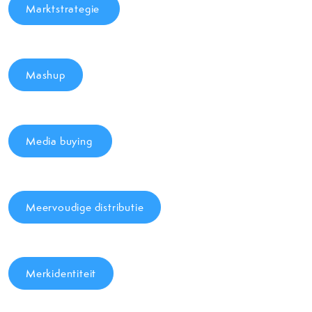
Marktstrategie
Mashup
Media buying
Meervoudige distributie
Merkidentiteit