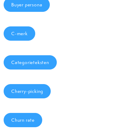
Buyer persona
C-merk
Categorieteksten
Cherry-picking
Churn rate