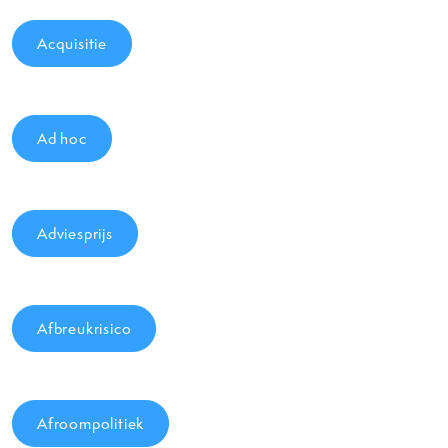
Acquisitie
Ad hoc
Adviesprijs
Afbreukrisico
Afroompolitiek