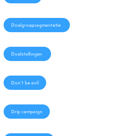
Doelgroepsegmentatie
Doelstellingen
Don’t be evil
Drip campaign