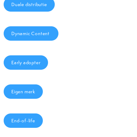
Duale distributie
Dynamic Content
Early adopter
Eigen merk
End-of-life