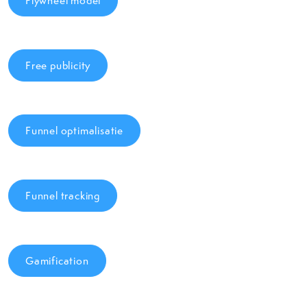
Flywheel model
Free publicity
Funnel optimalisatie
Funnel tracking
Gamification