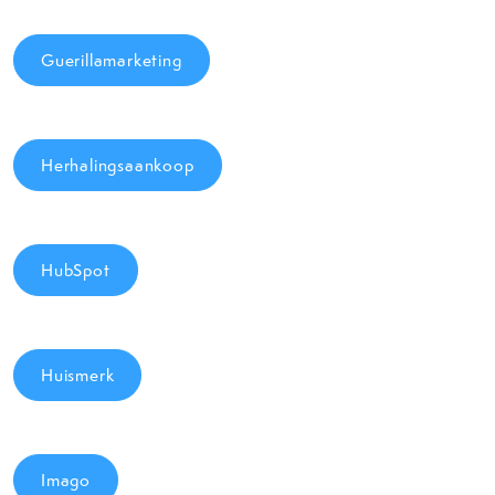
Guerillamarketing
Herhalingsaankoop
HubSpot
Huismerk
Imago