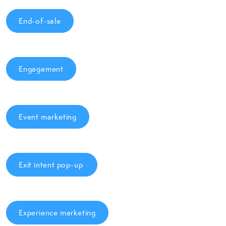
End-of-sale
Engagement
Event marketing
Exit intent pop-up
Experience marketing