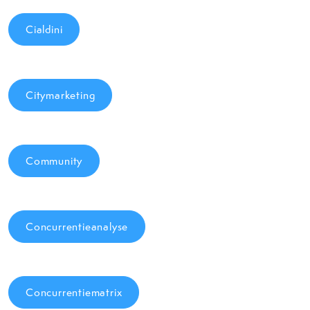
Cialdini
Citymarketing
Community
Concurrentieanalyse
Concurrentiematrix