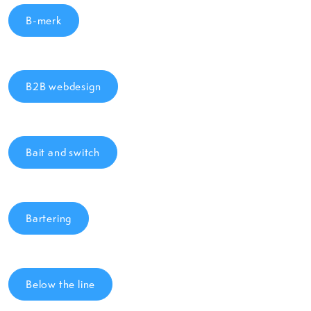
B-merk
B2B webdesign
Bait and switch
Bartering
Below the line