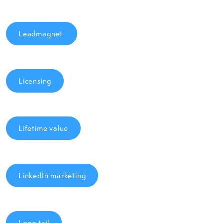
Leadmagnet
Licensing
Lifetime value
LinkedIn marketing
Long tail