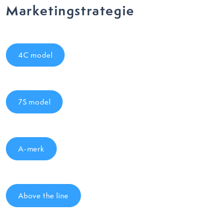
Marketingstrategie
4C model
7S model
A-merk
Above the line