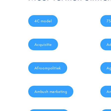
4C model
7S
Acquisitie
Ad
Afroompolitiek
Ag
Ambush marketing
An