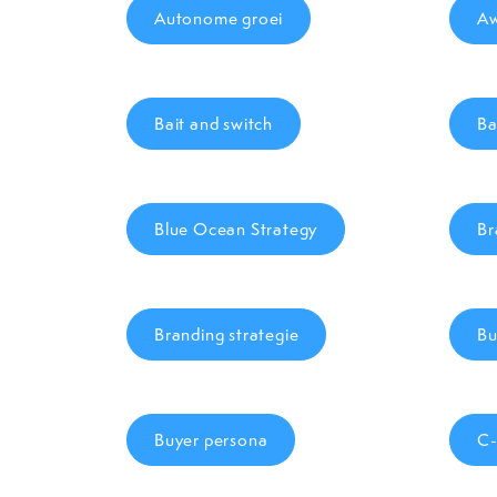
Autonome groei
Aw
Bait and switch
Ba
Blue Ocean Strategy
Br
Branding strategie
Bu
Buyer persona
C-