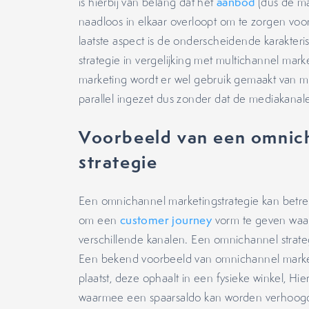
is hierbij van belang dat het
aanbod
(dus de ma
naadloos in elkaar overloopt om te zorgen vo
laatste aspect is de onderscheidende karakter
strategie in vergelijking met multichannel mark
marketing wordt er wel gebruik gemaakt van
parallel ingezet dus zonder dat de mediakanale
Voorbeeld van een omnic
strategie
Een omnichannel marketingstrategie kan betre
om een
customer journey
vorm te geven waar
verschillende kanalen. Een omnichannel strat
Een bekend voorbeeld van omnichannel marketi
plaatst, deze ophaalt in een fysieke winkel, Hi
waarmee een spaarsaldo kan worden verhoogd