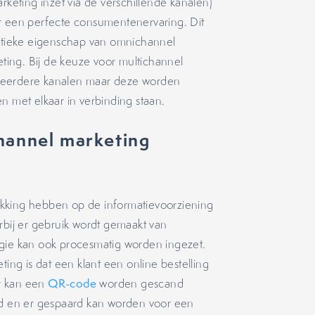
rketing inzet via de verschillende kanalen)
or een perfecte consumentenervaring. Dit
istieke eigenschap van omnichannel
eting. Bij de keuze voor multichannel
 meerdere kanalen maar deze worden
n met elkaar in verbinding staan.
hannel marketing
kking hebben op de informatievoorziening
bij er gebruik wordt gemaakt van
egie kan ook procesmatig worden ingezet.
ng is dat een klant een online bestelling
er kan een
QR-code
worden gescand
 en er gespaard kan worden voor een