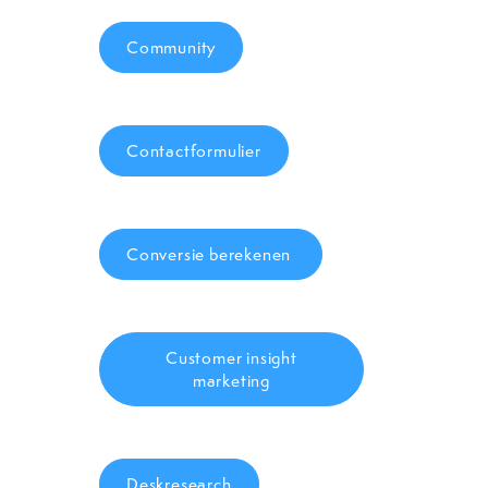
Community
Contactformulier
Conversie berekenen
Customer insight
marketing
Deskresearch