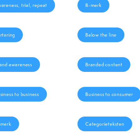
areness, trial, repeat
B-merk
rtering
Below the line
and awareness
Branded content
siness to business
Business to consumer
merk
Categorieteksten