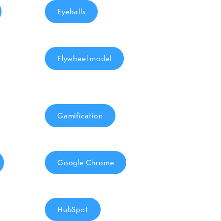
Eyeballs
Flywheel model
Gamification
Google Chrome
HubSpot