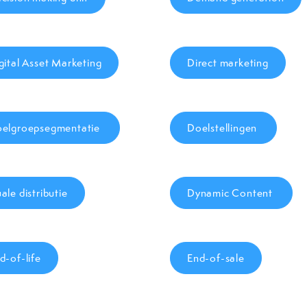
gital Asset Marketing
Direct marketing
elgroepsegmentatie
Doelstellingen
ale distributie
Dynamic Content
d-of-life
End-of-sale