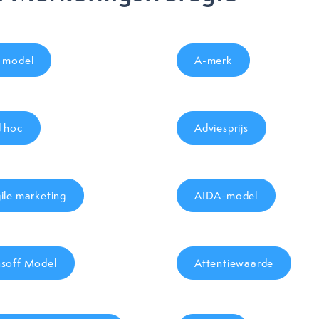
 model
A-merk
 hoc
Adviesprijs
ile marketing
AIDA-model
soff Model
Attentiewaarde