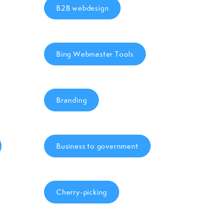
B2B webdesign
Bing Webmaster Tools
Branding
Business to government
Cherry-picking