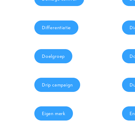
Differentiatie
Di
Doelgroep
Do
Drip campaign
Du
Eigen merk
En