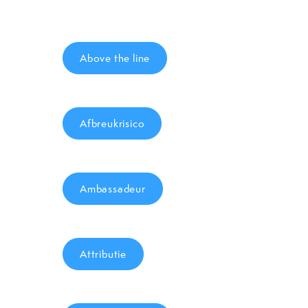
Above the line
Afbreukrisico
Ambassadeur
Attributie