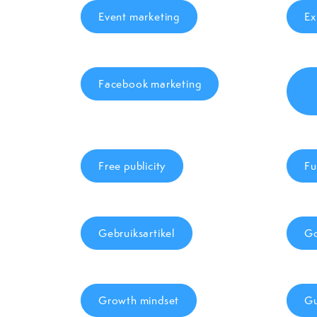
Event marketing
Ex
Facebook marketing
Free publicity
Fu
Gebruiksartikel
Go
Growth mindset
Gu