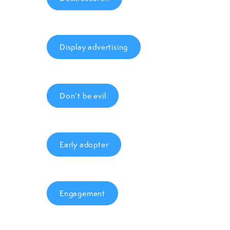
Display advertising
Don’t be evil
Early adopter
Engagement