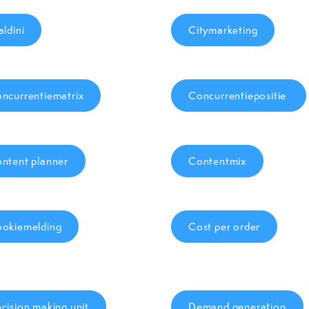
aldini
Citymarketing
ncurrentiematrix
Concurrentiepositie
ntent planner
Contentmix
okiemelding
Cost per order
cision making unit
Demand generation