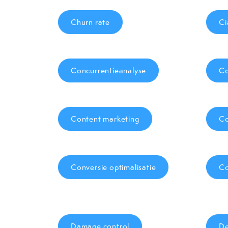
Churn rate
Ci
Concurrentieanalyse
Co
Content marketing
Co
Conversie optimalisatie
Co
Damage control
De