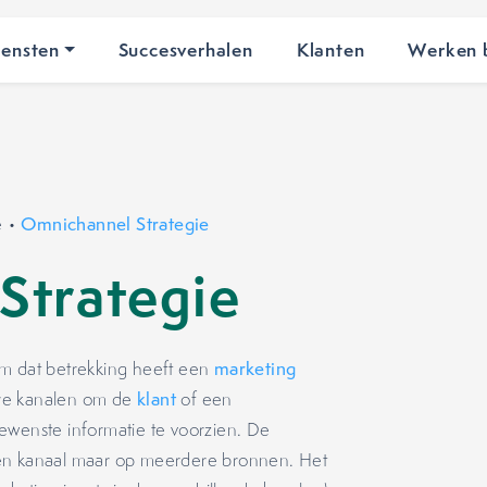
iensten
Succesverhalen
Klanten
Werken b
e
•
Omnichannel Strategie
Strategie
rm dat betrekking heeft een
marketing
ere kanalen om de
klant
of een
ewenste informatie te voorzien. De
p één kanaal maar op meerdere bronnen. Het