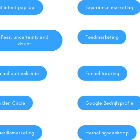
it intent pop-up
Experience marketing
Fear, uncertainty and
Feedmarketing
doubt
nnel optimalisatie
Funnel tracking
lden Circle
Google Bedrijfsprofiel
erillamarketing
Herhalingsaankoop