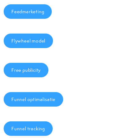
Feedmarketing
Flywheel model
Free publicity
Funnel optimalisatie
Funnel tracking