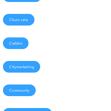
Churn rate
Cialdini
Citymarketing
Community