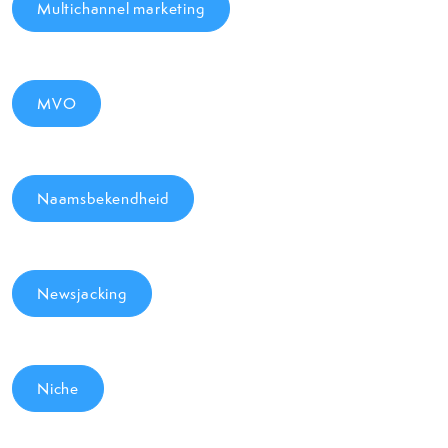
Multichannel marketing
MVO
Naamsbekendheid
Newsjacking
Niche