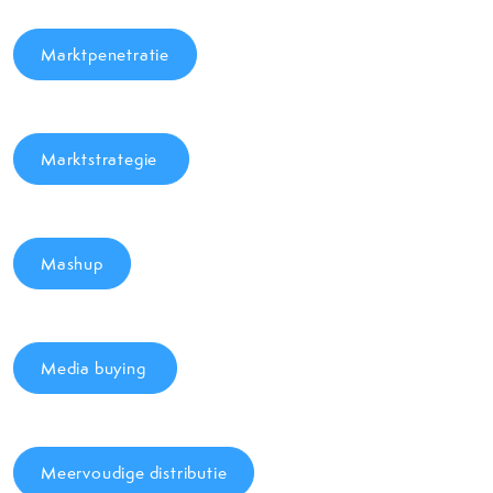
Marktpenetratie
Marktstrategie
Mashup
Media buying
Meervoudige distributie