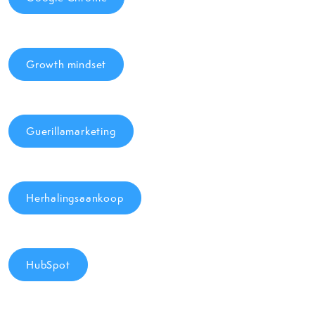
Growth mindset
Guerillamarketing
Herhalingsaankoop
HubSpot