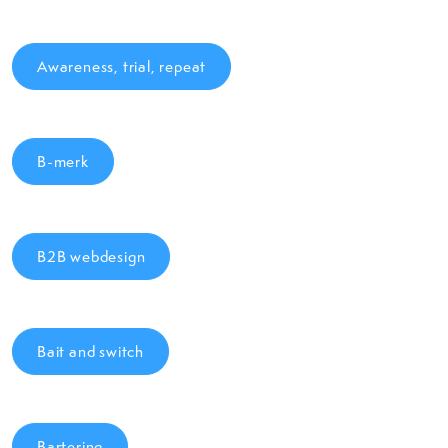
Awareness, trial, repeat
B-merk
B2B webdesign
Bait and switch
Bartering