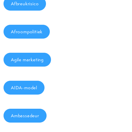
Afbreukrisico
Afroompolitiek
Agile marketing
AIDA-model
Ambassadeur