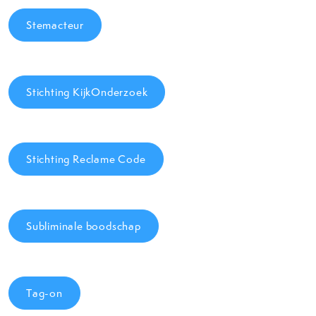
Stemacteur
Stichting KijkOnderzoek
Stichting Reclame Code
Subliminale boodschap
Tag-on