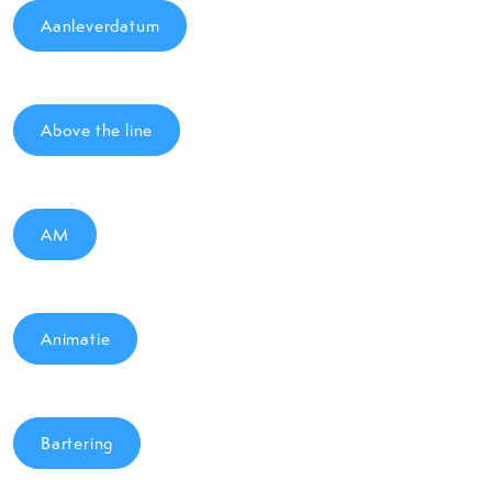
Aanleverdatum
Above the line
AM
Animatie
Bartering