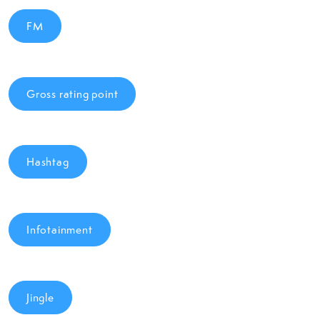
FM
Gross rating point
Hashtag
Infotainment
Jingle