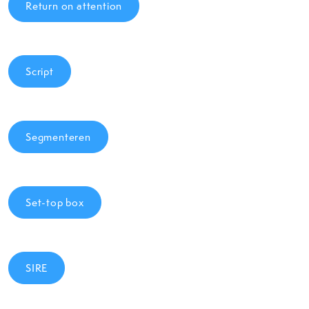
Return on attention
Script
Segmenteren
Set-top box
SIRE