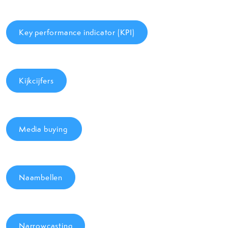
Key performance indicator (KPI)
Kijkcijfers
Media buying
Naambellen
Narrowcasting