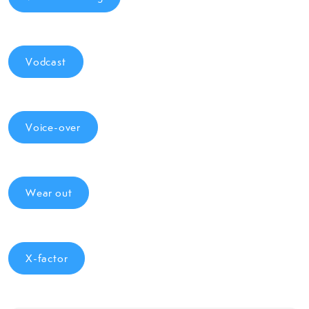
Vodcast
Voice-over
Wear out
X-factor