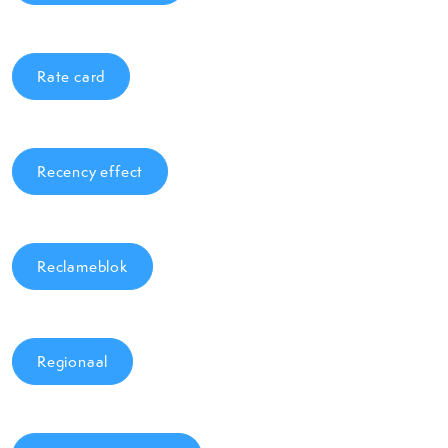
Rate card
Recency effect
Reclameblok
Regionaal