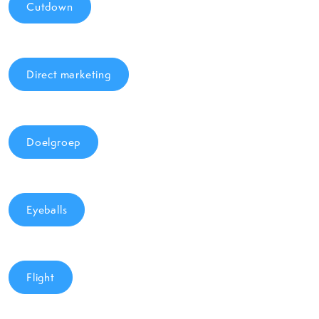
Cutdown
Direct marketing
Doelgroep
Eyeballs
Flight