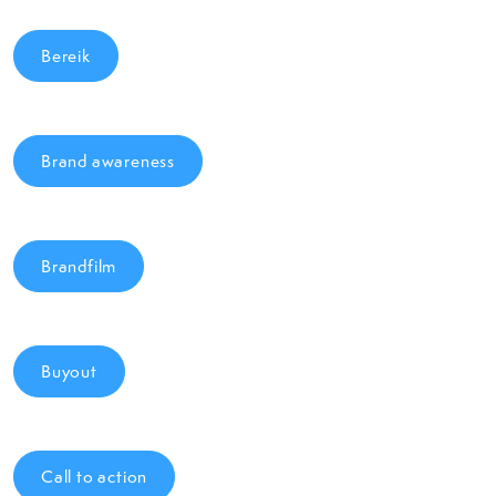
Bereik
Brand awareness
Brandfilm
Buyout
Call to action