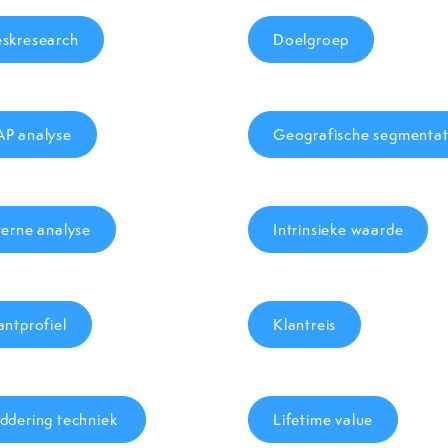
skresearch
Doelgroep
P analyse
Geografische segmenta
terne analyse
Intrinsieke waarde
antprofiel
Klantreis
ddering techniek
Lifetime value