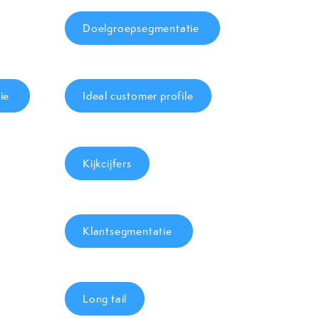
Doelgroepsegmentatie
tie
Ideal customer profile
Kijkcijfers
Klantsegmentatie
Long tail