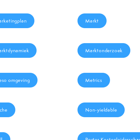
rketingplan
Markt
rktdynamiek
Marktonderzoek
so omgeving
Metrics
che
Non-yieldable
ll
Porter Kostenleiderscha