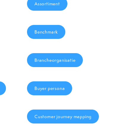
Assortiment
Benchmark
Brancheorganisatie
Buyer persona
Customer journey mapping