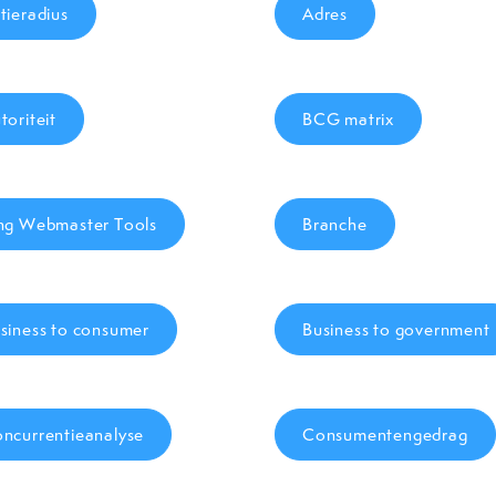
tieradius
Adres
toriteit
BCG matrix
ng Webmaster Tools
Branche
siness to consumer
Business to government
ncurrentieanalyse
Consumentengedrag