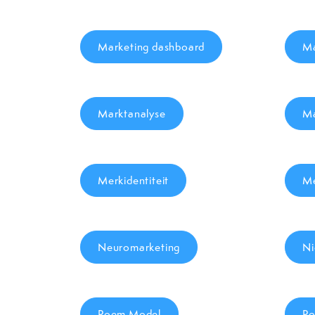
Marketing dashboard
Ma
Marktanalyse
Ma
Merkidentiteit
Me
Neuromarketing
Ni
Poem Model
Po