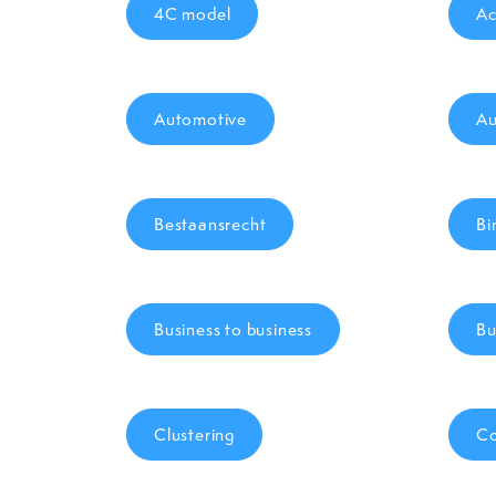
4C model
Ac
Automotive
Au
Bestaansrecht
Bi
Business to business
Bu
Clustering
Co