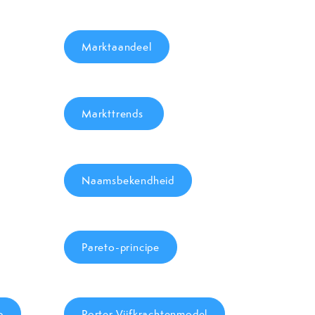
Marktaandeel
Markttrends
Naamsbekendheid
Pareto-principe
p
Porter Vijfkrachtenmodel