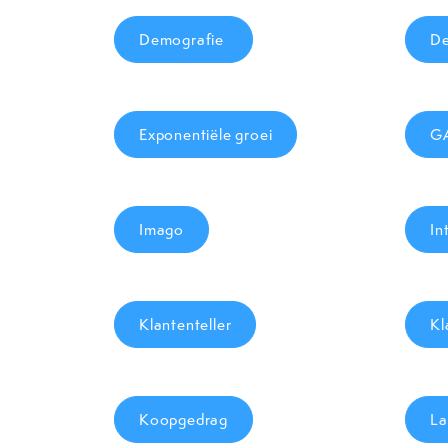
Demografie
De
Exponentiële groei
GA
Imago
In
Klantenteller
Kl
Koopgedrag
La