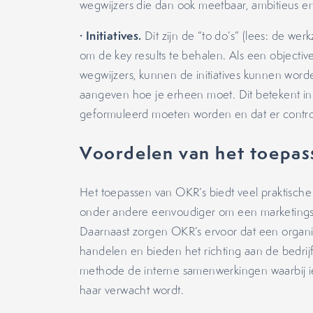
wegwijzers die dan ook meetbaar, ambitieus e
· Initiatives.
Dit zijn de “to do’s” (lees: de 
om de key results te behalen. Als een objective
wegwijzers, kunnen de initiatives kunnen word
aangeven hoe je erheen moet. Dit betekent in de
geformuleerd moeten worden en dat er contro
Voordelen van het toepa
Het toepassen van OKR’s biedt veel praktisc
onder andere eenvoudiger om een marketingstr
Daarnaast zorgen OKR’s ervoor dat een organis
handelen en bieden het richting aan de bedri
methode de interne samenwerkingen waarbij i
haar verwacht wordt.