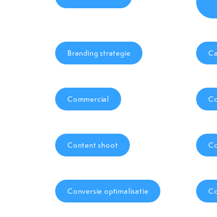
Branding strategie
Ca
Commercial
Co
Content shoot
Co
Conversie optimalisatie
Co