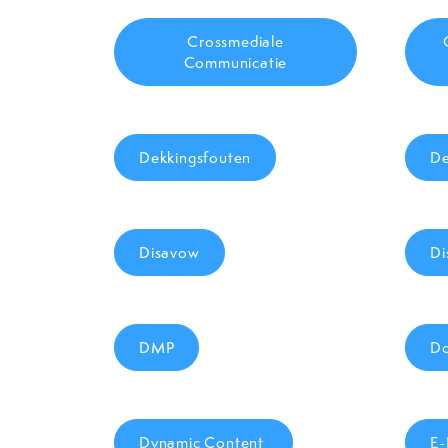
Crossmediale
Communicatie
Dekkingsfouten
De
Disavow
Di
DMP
Do
Dynamic Content
E-