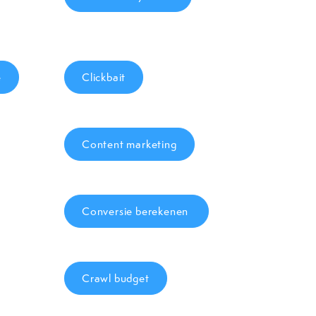
e
Clickbait
Content marketing
Conversie berekenen
Crawl budget