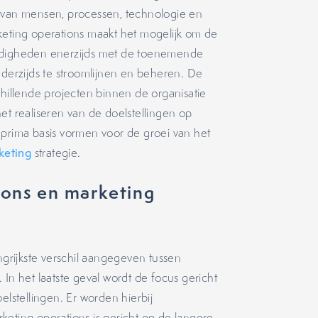
g van mensen, processen, technologie en
keting operations maakt het mogelijk om de
ardigheden enerzijds met de toenemende
nderzijds te stroomlijnen en beheren. De
chillende projecten binnen de organisatie
et realiseren van de doelstellingen op
 prima basis vormen voor de groei van het
keting
strategie.
ions en marketing
rijkste verschil aangegeven tussen
 In het laatste geval wordt de focus gericht
elstellingen. Er worden hierbij
keting operations is gericht op de langere