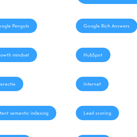
ogle Penguin
Google Rich Answers
owth mindset
HubSpot
teractie
Internet
tent semantic indexing
Lead scoring