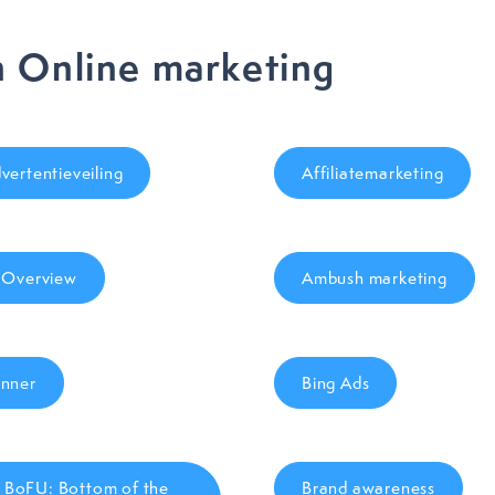
 Online marketing
vertentieveiling
Affiliatemarketing
 Overview
Ambush marketing
nner
Bing Ads
BoFU: Bottom of the
Brand awareness