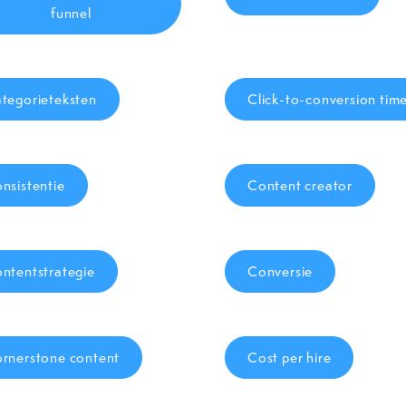
funnel
tegorieteksten
Click-to-conversion tim
nsistentie
Content creator
ntentstrategie
Conversie
rnerstone content
Cost per hire