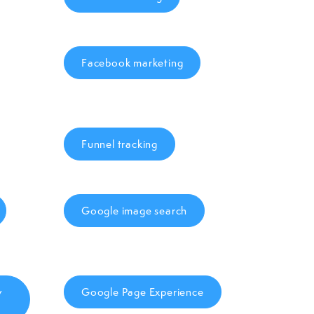
Facebook marketing
Funnel tracking
Google image search
y
Google Page Experience