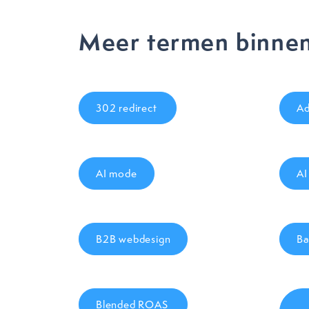
Meer termen binnen
302 redirect
Ad
AI mode
AI
B2B webdesign
Ba
Blended ROAS