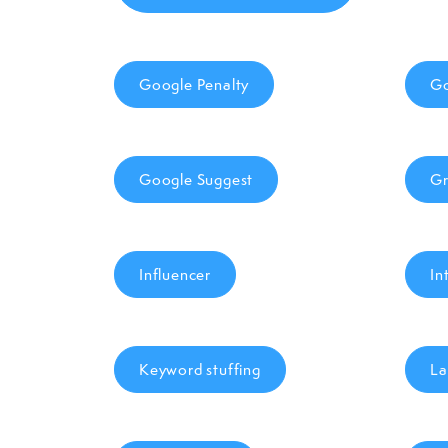
Google Penalty
Go
Google Suggest
Gr
Influencer
In
Keyword stuffing
La