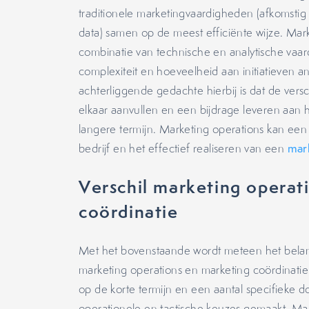
traditionele marketingvaardigheden (afkomsti
data) samen op de meest efficiënte wijze. Mar
combinatie van technische en analytische va
complexiteit en hoeveelheid aan initiatieven a
achterliggende gedachte hierbij is dat de vers
elkaar aanvullen en een bijdrage leveren aan h
langere termijn. Marketing operations kan een
bedrijf en het effectief realiseren van een
mar
Verschil marketing operat
coördinatie
Met het bovenstaande wordt meteen het belang
marketing operations en marketing coördinatie.
op de korte termijn en een aantal specifieke do
operationele en tactische keuzes gemaakt. Mar