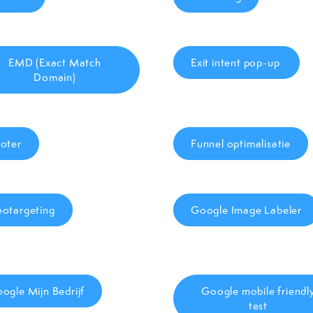
EMD (Exact Match
Exit intent pop-up
Domain)
oter
Funnel optimalisatie
otargeting
Google Image Labeler
ogle Mijn Bedrijf
Google mobile friendl
test