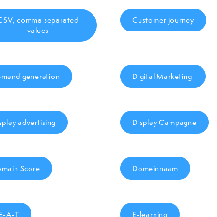
CSV, comma separated
Customer journey
values
mand generation
Digital Marketing
splay advertising
Display Campagne
main Score
Domeinnaam
E-A-T
E-learning