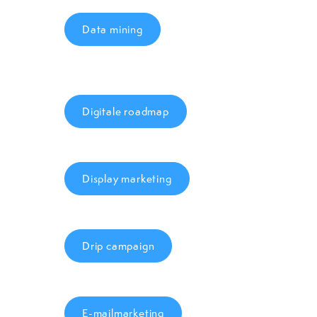
Data mining
Digitale roadmap
Display marketing
Drip campaign
E-mailmarketing