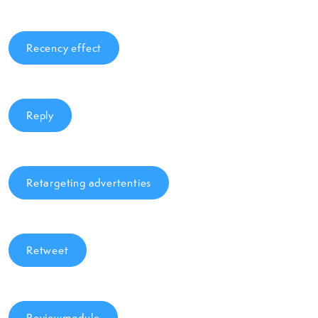
Recency effect
Reply
Retargeting advertenties
Retweet
Reviewmodule