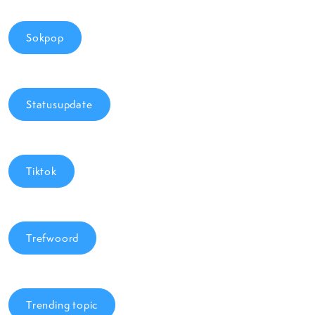
Sokpop
Statusupdate
Tiktok
Trefwoord
Trending topic