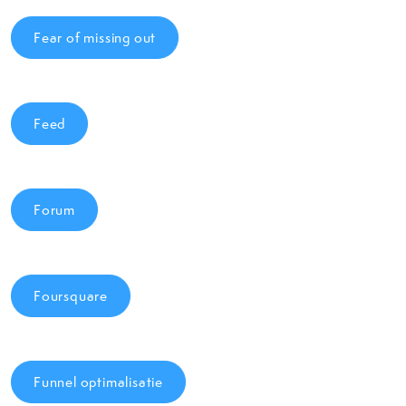
Fear of missing out
Feed
Forum
Foursquare
Funnel optimalisatie