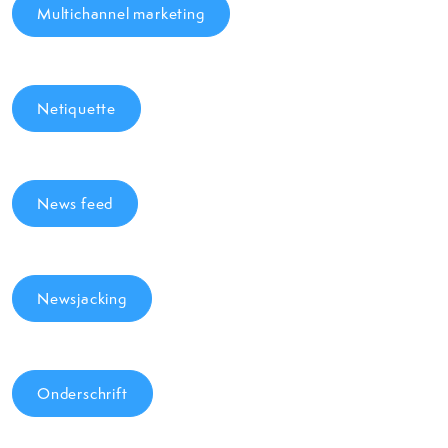
Multichannel marketing
Netiquette
News feed
Newsjacking
Onderschrift