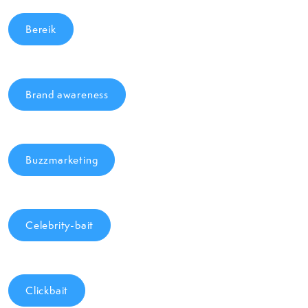
Bereik
Brand awareness
Buzzmarketing
Celebrity-bait
Clickbait