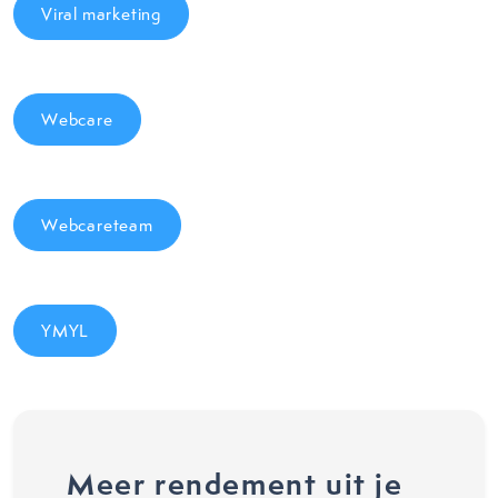
Viral marketing
Webcare
Webcareteam
YMYL
Meer rendement uit je