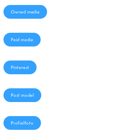
Owned media
Paid media
Pinterest
Post model
Profielfoto