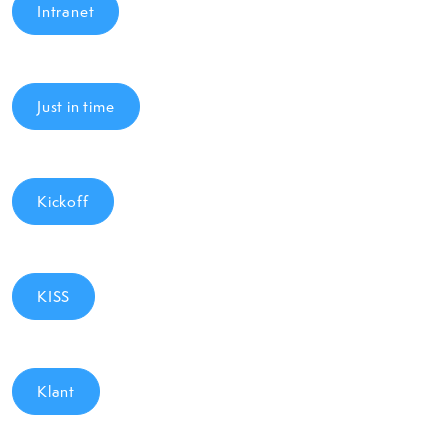
Intranet
Just in time
Kickoff
KISS
Klant