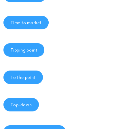
Time to market
Tipping point
To the point
Top-down