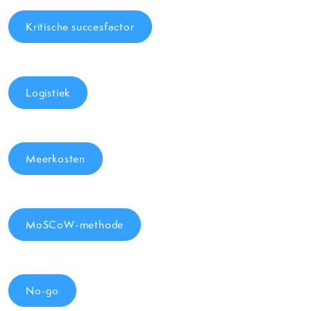
Kritische succesfactor
Logistiek
Meerkosten
MoSCoW-methode
No-go