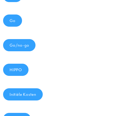
Go
Go/no-go
HIPPO
Initiële Kosten