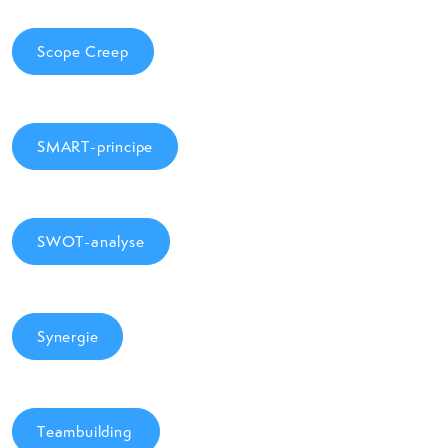
Scope Creep
SMART-principe
SWOT-analyse
Synergie
Teambuilding