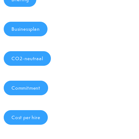
Businessplan
CO2-neutraal
Commitment
Cost per hire