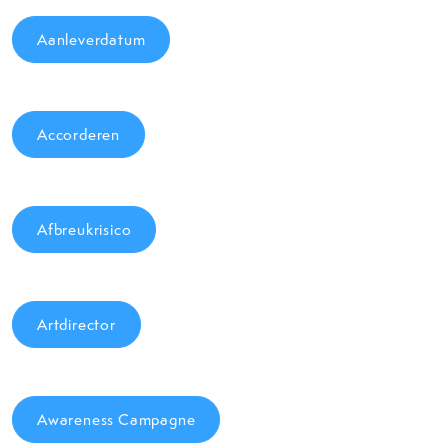
Aanleverdatum
Accorderen
Afbreukrisico
Artdirector
Awareness Campagne