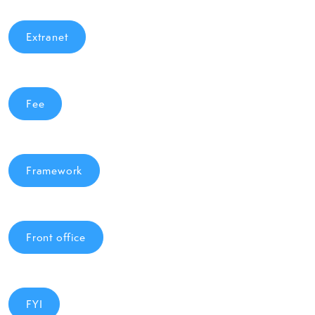
Extranet
Fee
Framework
Front office
FYI