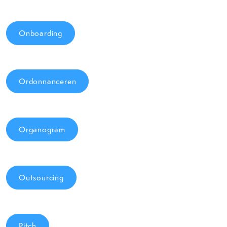
Onboarding
Ordonnanceren
Organogram
Outsourcing
Pitch