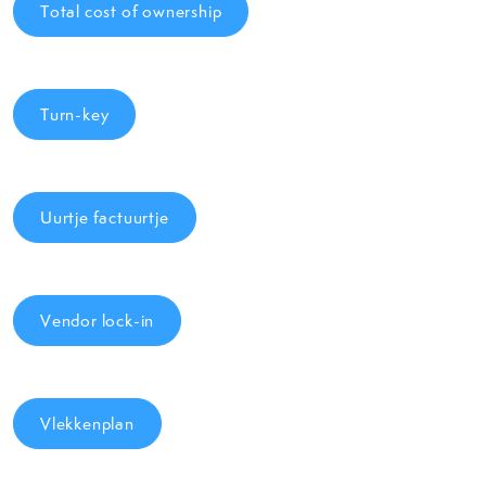
Total cost of ownership
Turn-key
Uurtje factuurtje
Vendor lock-in
Vlekkenplan