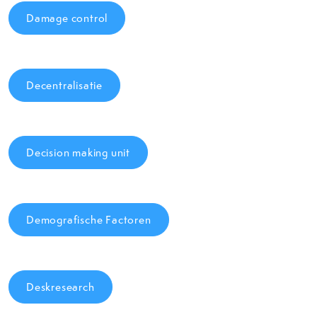
Damage control
Decentralisatie
Decision making unit
Demografische Factoren
Deskresearch