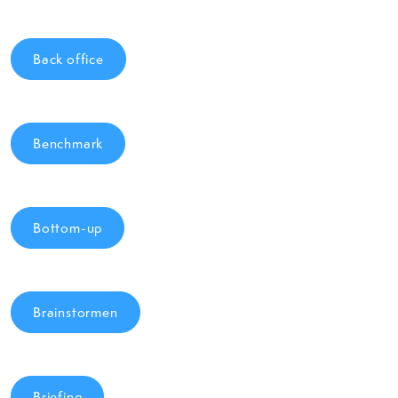
Back office
Benchmark
Bottom-up
Brainstormen
Briefing