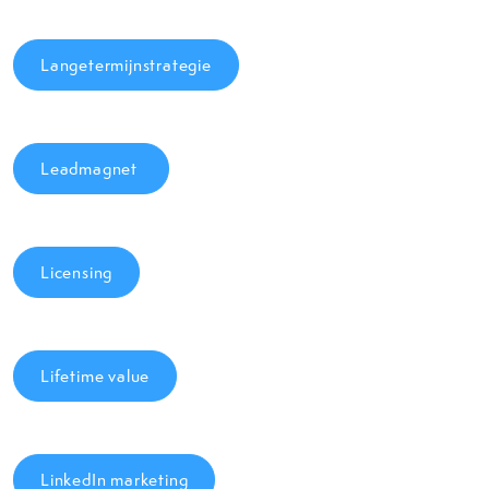
Langetermijnstrategie
Leadmagnet
Licensing
Lifetime value
LinkedIn marketing