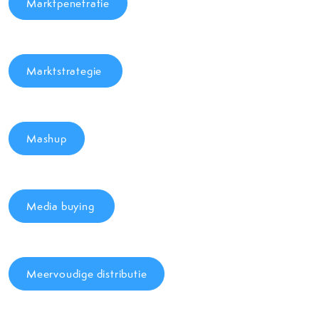
Marktpenetratie
Marktstrategie
Mashup
Media buying
Meervoudige distributie