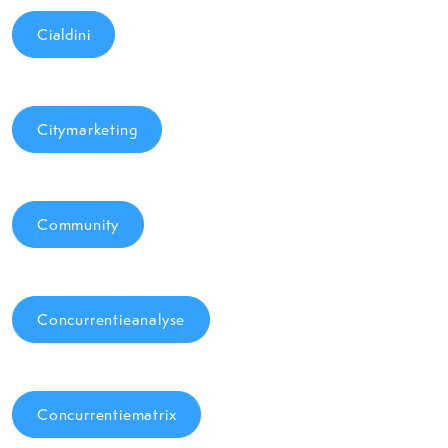
Cialdini
Citymarketing
Community
Concurrentieanalyse
Concurrentiematrix