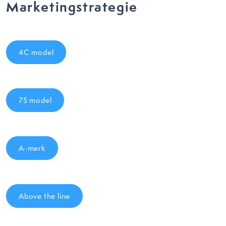
Marketingstrategie
4C model
7S model
A-merk
Above the line