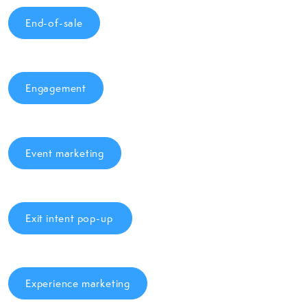
End-of-sale
Engagement
Event marketing
Exit intent pop-up
Experience marketing