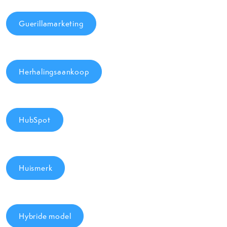
Guerillamarketing
Herhalingsaankoop
HubSpot
Huismerk
Hybride model