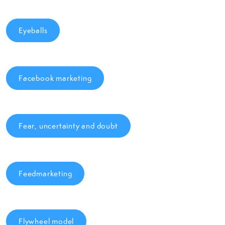
Eyeballs
Facebook marketing
Fear, uncertainty and doubt
Feedmarketing
Flywheel model