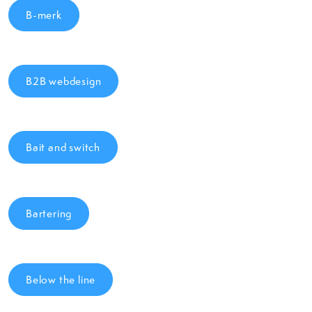
B-merk
B2B webdesign
Bait and switch
Bartering
Below the line