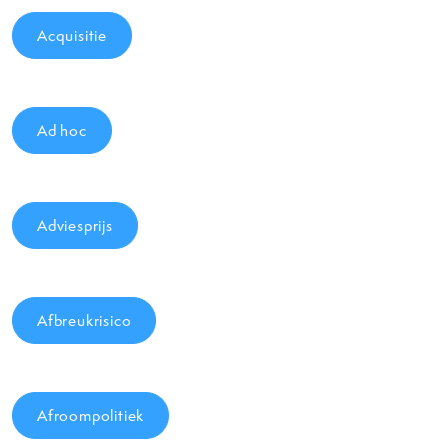
Acquisitie
Ad hoc
Adviesprijs
Afbreukrisico
Afroompolitiek