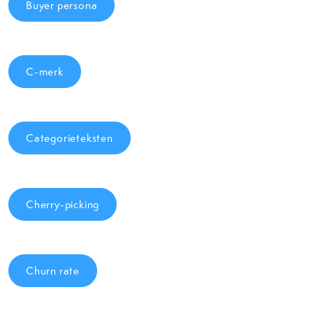
Buyer persona
C-merk
Categorieteksten
Cherry-picking
Churn rate