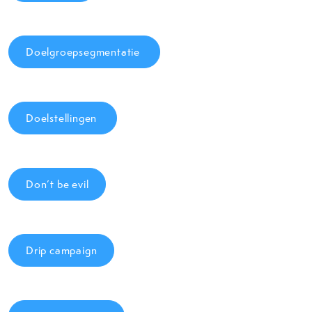
Doelgroepsegmentatie
Doelstellingen
Don’t be evil
Drip campaign