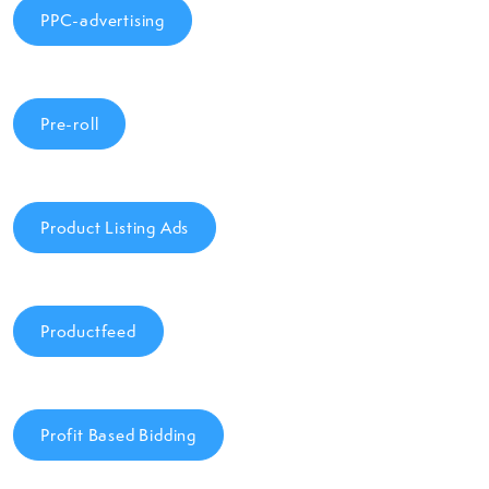
PPC-advertising
Pre-roll
Product Listing Ads
Productfeed
Profit Based Bidding