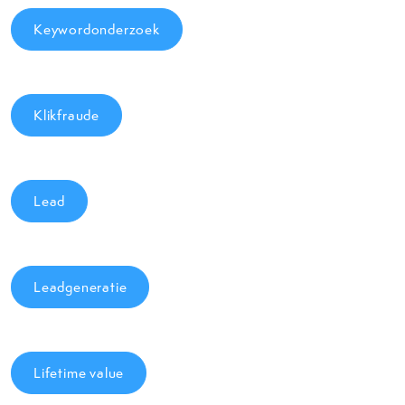
Keywordonderzoek
Klikfraude
Lead
Leadgeneratie
Lifetime value