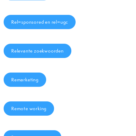
Rel=sponsored en rel=ugc
Relevante zoekwoorden
Remarketing
Remote working