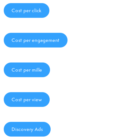
Cost per click
Cost per engagement
Cost per mille
Cost per view
Discovery Ads