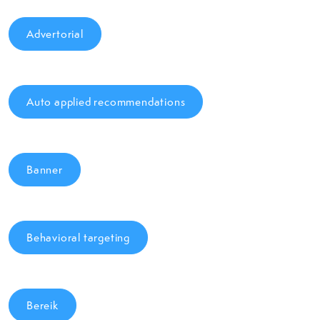
Advertorial
Auto applied recommendations
Banner
Behavioral targeting
Bereik