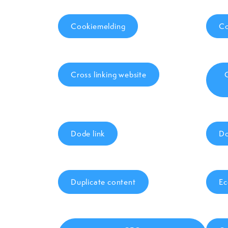
Cookiemelding
Co
Cross linking website
Dode link
Do
Duplicate content
Ec