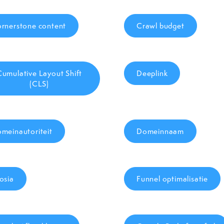
rnerstone content
Crawl budget
Cumulative Layout Shift
Deeplink
(CLS)
meinautoriteit
Domeinnaam
osia
Funnel optimalisatie