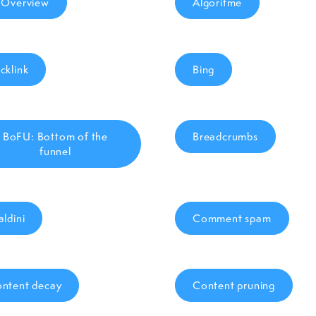
 Overview
Algoritme
cklink
Bing
BoFU: Bottom of the
Breadcrumbs
funnel
aldini
Comment spam
ntent decay
Content pruning