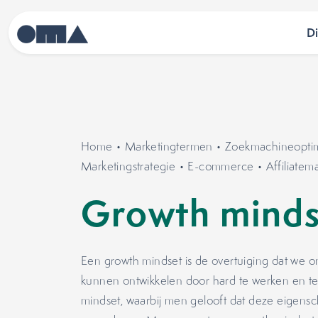
D
Home
•
Marketingtermen
•
Zoekmachineoptima
Marketingstrategie
•
E-commerce
•
Affiliatem
Growth minds
Een growth mindset is de overtuiging dat we on
kunnen ontwikkelen door hard te werken en te l
mindset, waarbij men gelooft dat deze eigens