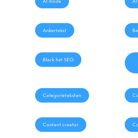
AI mode
AI
Ankertekst
Ba
Black hat SEO
Categorieteksten
Ci
Content creator
Co