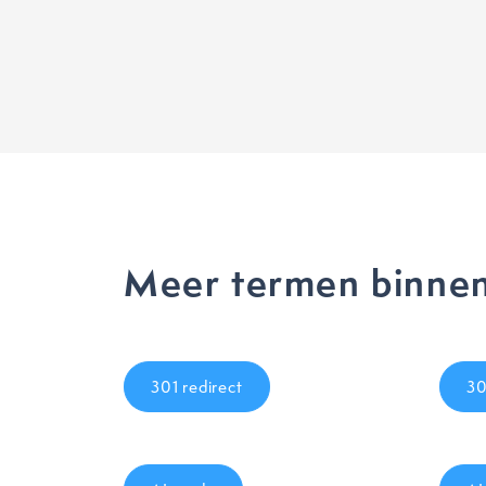
Meer termen binnen
301 redirect
3