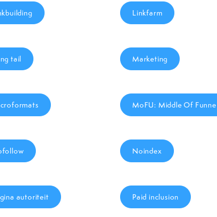
nkbuilding
Linkfarm
ng tail
Marketing
croformats
MoFU: Middle Of Funne
follow
Noindex
gina autoriteit
Paid inclusion