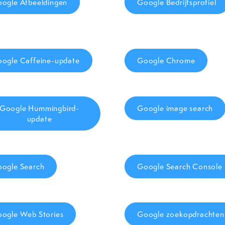
ogle Afbeeldingen
Google Bedrijfsprofiel
ogle Caffeine-update
Google Chrome
Google Hummingbird-
Google image search
update
ogle Search
Google Search Console
ogle Web Stories
Google zoekopdrachten