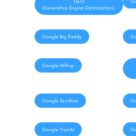
GEO
Go
(Generative Engine Optimization)
Google Big Daddy
Go
Google Hilltop
Google Sandbox
Go
Google Trends
Go