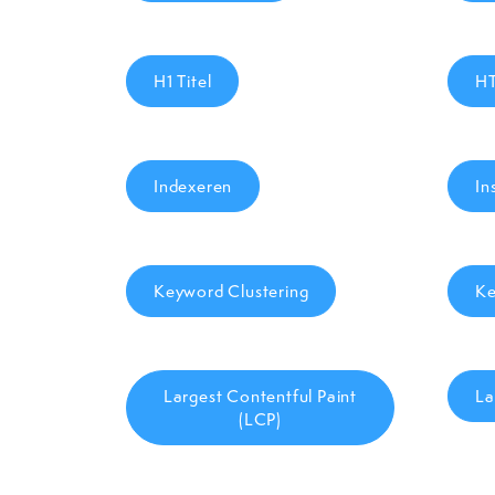
H1 Titel
H
Indexeren
In
Keyword Clustering
Ke
Largest Contentful Paint
La
(LCP)