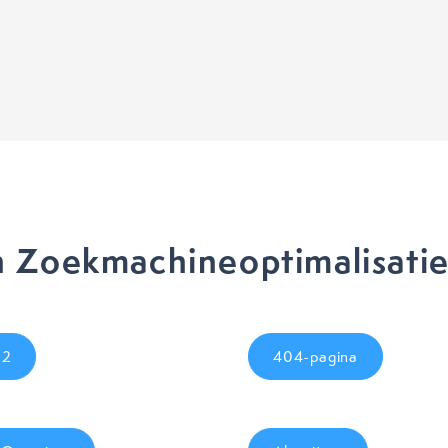
 Zoekmachineoptimalisati
02
404-pagina