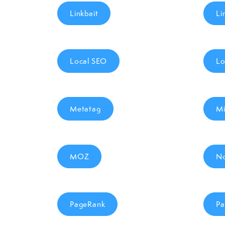
Linkbait
Li
Local SEO
Lo
Metatag
Mi
MOZ
No
PageRank
Pa