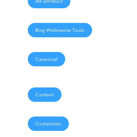
Alt-attribuut
Bing Webmaster Tools
Canonical
Content
Contentmix