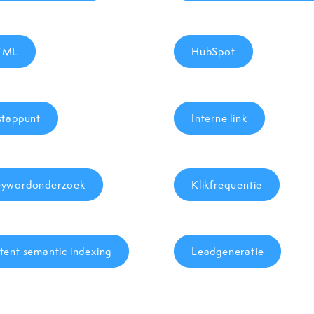
TML
HubSpot
stappunt
Interne link
ywordonderzoek
Klikfrequentie
tent semantic indexing
Leadgeneratie