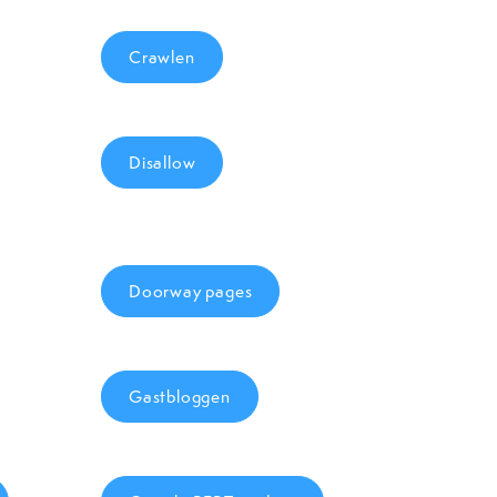
Crawlen
Disallow
Doorway pages
Gastbloggen