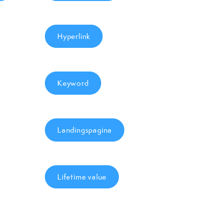
Hyperlink
Keyword
Landingspagina
Lifetime value