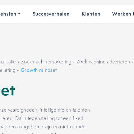
iensten
Succesverhalen
Klanten
Werken b
lisatie
•
Zoekmachinemarketing
•
Zoekmachine adverteren
arketing
•
Growth mindset
et
ze vaardigheden, intelligentie en talenten
eren. Dit in tegenstelling tot een fixed
chappen aangeboren zijn en niet kunnen