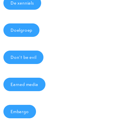
De xennials
Doelgroep
Don’t be evil
Earned media
Embargo