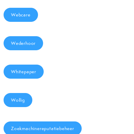
Webcare
Wederhoor
Whitepaper
Wollig
Zoekmachinereputatiebeheer