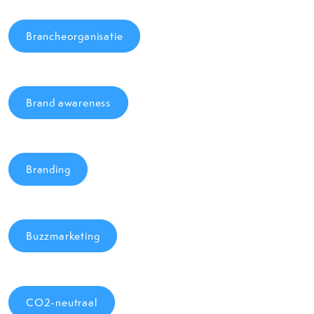
Brancheorganisatie
Brand awareness
Branding
Buzzmarketing
CO2-neutraal