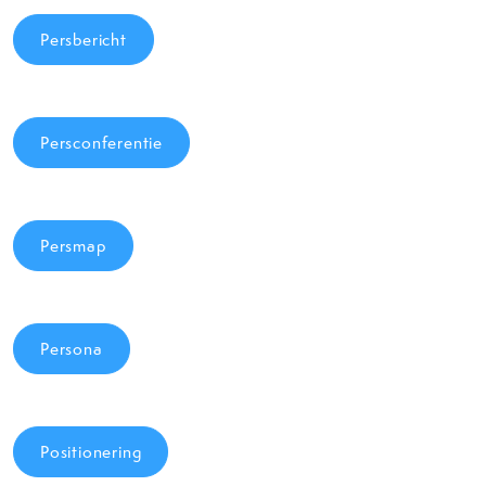
Persbericht
Persconferentie
Persmap
Persona
Positionering