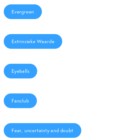
Evergreen
Extrinsieke Waarde
Eyeballs
Fanclub
Fear, uncertainty and doubt