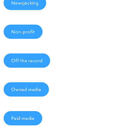
Newsjacking
Non-profit
Off the record
Owned media
Paid media