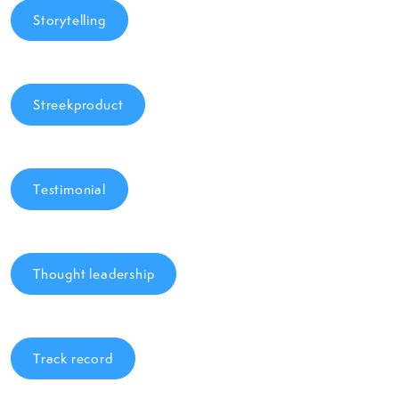
Storytelling
Streekproduct
Testimonial
Thought leadership
Track record