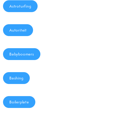
Astroturfing
Autoriteit
Babyboomers
Bashing
Boilerplate