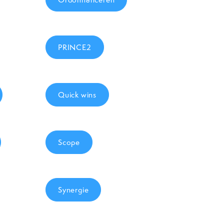
PRINCE2
Quick wins
Scope
Synergie