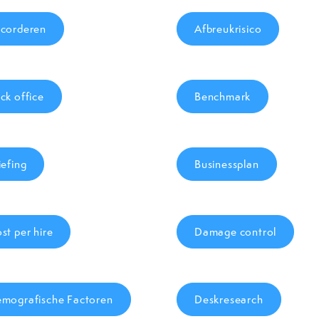
corderen
Afbreukrisico
ck office
Benchmark
iefing
Businessplan
st per hire
Damage control
mografische Factoren
Deskresearch