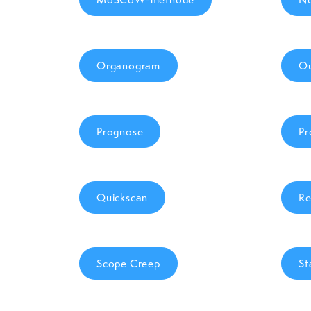
Organogram
Ou
Prognose
Pr
Quickscan
Re
Scope Creep
St