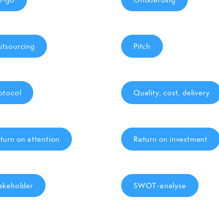
tsourcing
Pitch
otocol
Quality, cost, delivery
turn on attention
Return on investment
akeholder
SWOT-analyse