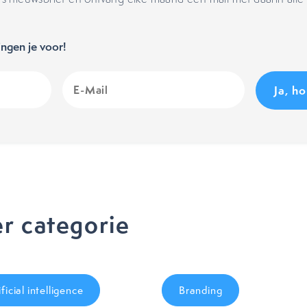
ngen je voor!
E-
Mail
(Vereist)
r categorie
ificial intelligence
Branding