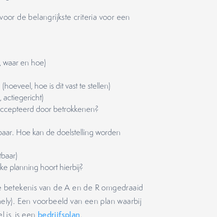
or de belangrijkste criteria voor een
e, waar en hoe)
hoeveel, hoe is dit vast te stellen)
 actiegericht)
geaccepteerd door betrokkenen?
baar. Hoe kan de doelstelling worden
tbaar)
ke planning hoort hierbij?
e betekenis van de A en de R omgedraaid
imely). Een voorbeeld van een plan waarbij
 is, is een
bedrijfsplan
.