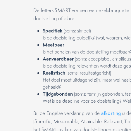
De letters SMART vormen een ezelsbruggetje vo
doelstelling of plan:
Specifiek
(soms: simpel)
Is de doelstelling duidelijk? (wat, waarom, wi
Meetbaar
Is het behalen van de doelstelling meetbaar? (
Aanvaardbaar
(soms: acceptabel, ambitieus,
Is de doelstelling relevant en wordt deze 
Realistisch
(soms: resultaatgericht)
Het doel moet uitdagend zijn, maar wel haal
gehaald?
Tijdgebonden
(soms: termijn gebonden, tas
Wat is de deadline voor de doelstelling? Wel
Bij de Engelse verklaring van de
afkorting
is d
(Specific, Measurable, Attainable, Relevant, T
het SMART maken van doelstellingen essentieel