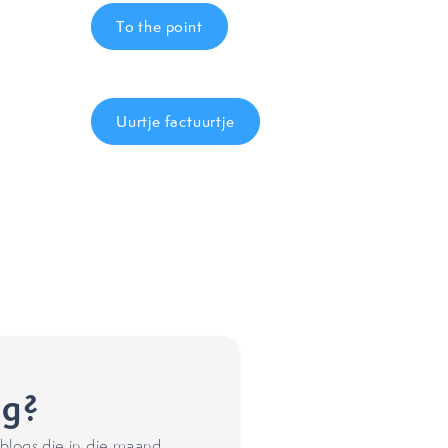
To the point
Uurtje factuurtje
ng?
blogs die in die maand