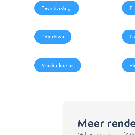
Teambuilding
Ti
Top-down
To
Vendor lock-in
Vl
Meer rende
Meld je nu aan voor OMA's