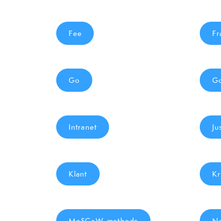
Fee
Fr
Go
G
Intranet
Ju
Klant
Kr
MoSCoW-methode
N