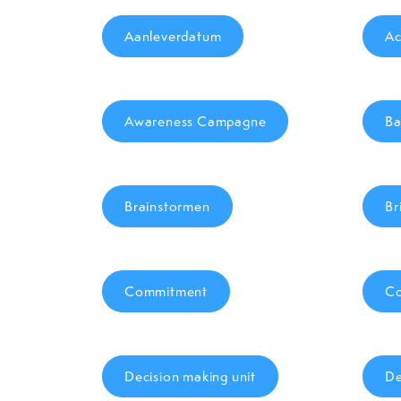
Aanleverdatum
Ac
Awareness Campagne
Ba
Brainstormen
Br
Commitment
Co
Decision making unit
De