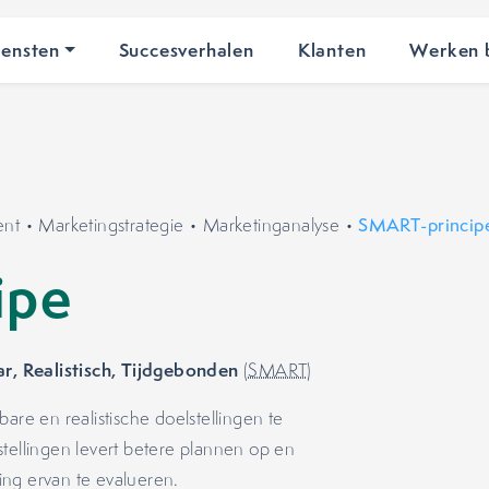
iensten
Succesverhalen
Klanten
Werken b
ent
•
Marketingstrategie
•
Marketinganalyse
•
SMART-princip
ipe
r, Realistisch, Tijdgebonden
(
SMART
)
e en realistische doelstellingen te
stellingen levert betere plannen op en
ing ervan te evalueren.