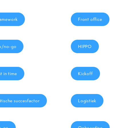
amework
Front office
o/no-go
HIPPO
st in time
Kickoff
itische succesfactor
Logistiek
o-go
Onboarding