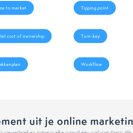
me to market
Tipping point
tal cost of ownership
Turn-key
ekkenplan
Workflow
ment uit je online marketi
 nieuwsbrief en ontvang elke maand één mail met daarin alle 