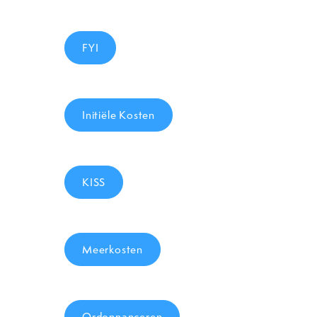
FYI
Initiële Kosten
KISS
Meerkosten
Ordonnanceren