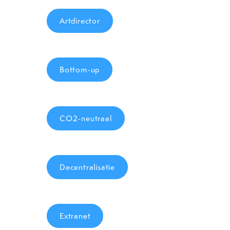
Artdirector
Bottom-up
CO2-neutraal
Decentralisatie
Extranet