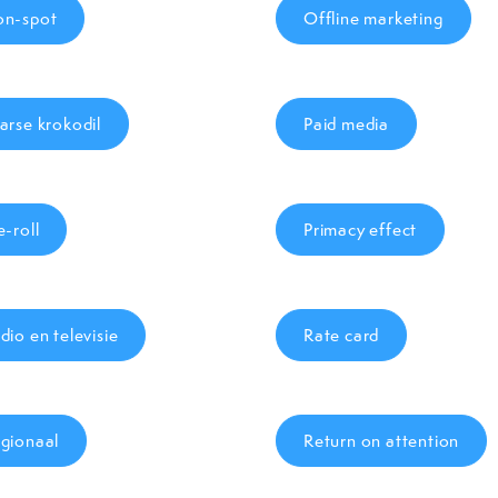
n-spot
Offline marketing
arse krokodil
Paid media
e-roll
Primacy effect
dio en televisie
Rate card
gionaal
Return on attention