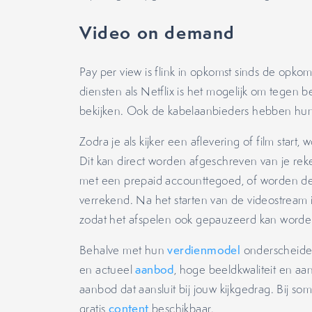
Video on demand
Pay per view is flink in opkomst sinds de opko
diensten als Netflix is het mogelijk om tegen be
bekijken. Ook de kabelaanbieders hebben hu
Zodra je als kijker een aflevering of film start
Dit kan direct worden afgeschreven van je re
met een prepaid accounttegoed, of worden de
verrekend. Na het starten van de videostream i
zodat het afspelen ook gepauzeerd kan worde
Behalve met hun
verdienmodel
onderscheide
en actueel
aanbod
, hoge beeldkwaliteit en aa
aanbod dat aansluit bij jouw kijkgedrag. Bij s
gratis
content
beschikbaar.