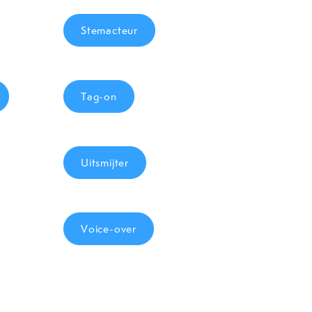
Stemacteur
Tag-on
Uitsmijter
Voice-over