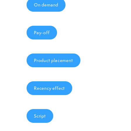
On demand
Pay-off
Product placement
Recency effect
Script