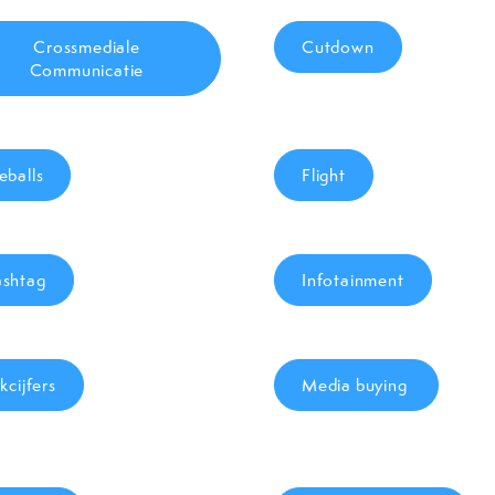
Crossmediale
Cutdown
Communicatie
eballs
Flight
shtag
Infotainment
jkcijfers
Media buying