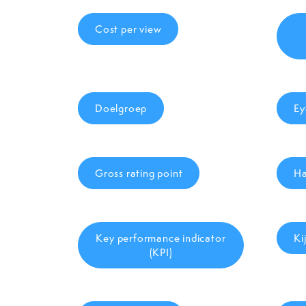
Cost per view
Doelgroep
Ey
Gross rating point
Ha
Key performance indicator
Ki
(KPI)