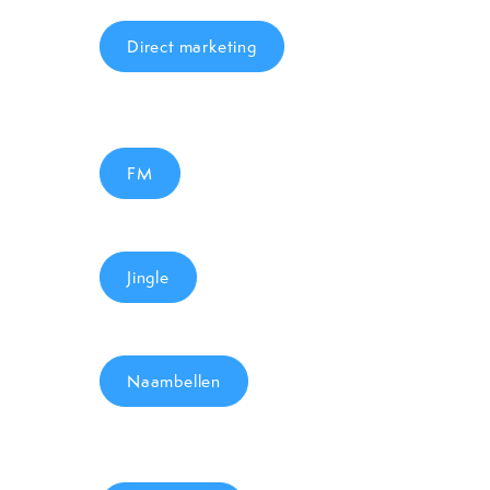
Direct marketing
FM
Jingle
Naambellen