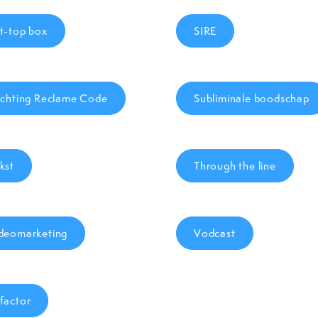
t-top box
SIRE
ichting Reclame Code
Subliminale boodschap
kst
Through the line
deomarketing
Vodcast
factor