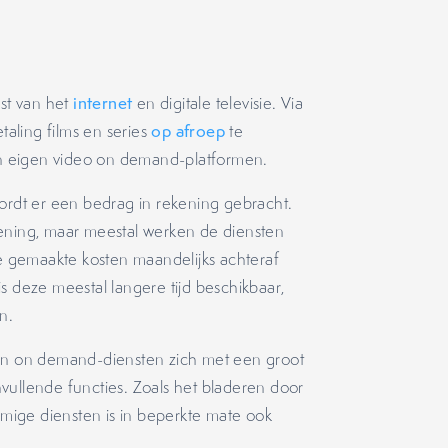
mst van het
internet
en digitale televisie. Via
taling films en series
op afroep
te
n eigen video on demand-platformen.
, wordt er een bedrag in rekening gebracht.
kening, maar meestal werken de diensten
 gemaakte kosten maandelijks achteraf
s deze meestal langere tijd beschikbaar,
n.
n on demand-diensten zich met een groot
nvullende functies. Zoals het bladeren door
ommige diensten is in beperkte mate ook