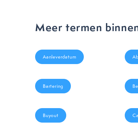
Meer termen binnen 
Aanleverdatum
Ab
Bartering
Be
Buyout
Ca