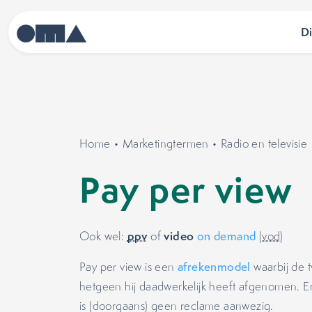
D
Home
•
Marketingtermen
•
Radio en televisie
Pay per view
ppv
video
Ook wel:
of
on demand
(
vod
)
Pay per view is een
afrekenmodel
waarbij de tv
hetgeen hij daadwerkelijk heeft afgenomen. E
is (doorgaans) geen reclame aanwezig.