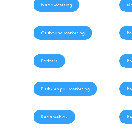
Narrowcasting
No
Outbound marketing
Pa
Podcast
Pr
Push- en pull marketing
Ra
Reclameblok
Re