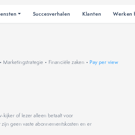
iensten
Succesverhalen
Klanten
Werken b
•
Marketingstrategie
•
Financiële zaken
•
Pay per view
-kijker of lezer alleen betaalt voor
r zijn geen vaste abonnementskosten en er