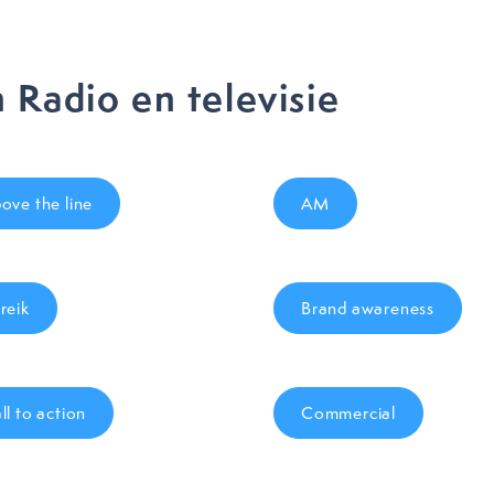
Radio en televisie
ove the line
AM
reik
Brand awareness
ll to action
Commercial