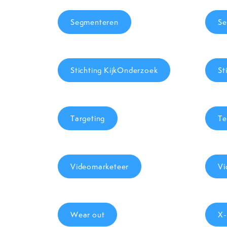
Segmenteren
Se
Stichting KijkOnderzoek
St
Targeting
Te
Videomarketeer
Vi
Wear out
X-