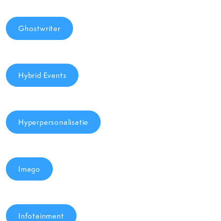
Ghostwriter
Hybrid Events
Hyperpersonalisatie
Imago
Infotainment