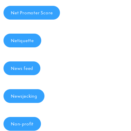
Net Promoter Score
Netiquette
News feed
Newsjacking
Non-profit