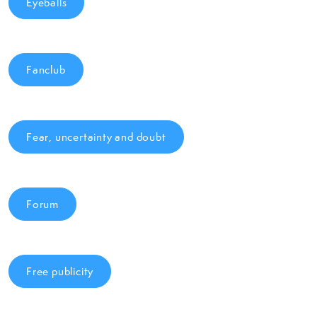
Eyeballs
Fanclub
Fear, uncertainty and doubt
Forum
Free publicity