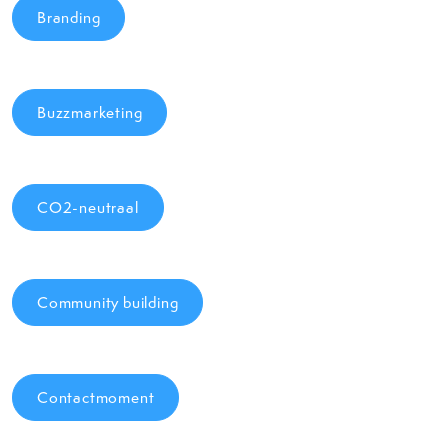
Branding
Buzzmarketing
CO2-neutraal
Community building
Contactmoment