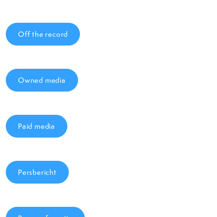
Off the record
Owned media
Paid media
Persbericht