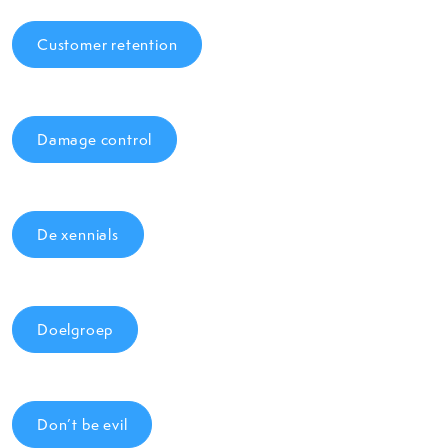
Customer retention
Damage control
De xennials
Doelgroep
Don’t be evil