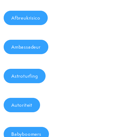
Afbreukrisico
Ambassadeur
Astroturfing
Autoriteit
Babyboomers