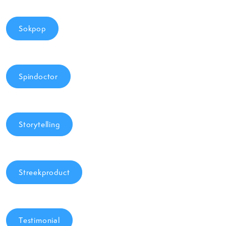
Sokpop
Spindoctor
Storytelling
Streekproduct
Testimonial