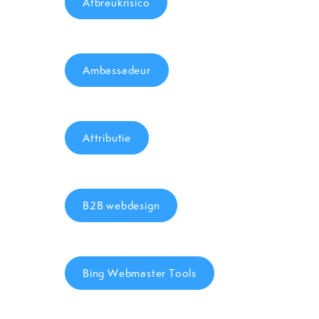
Afbreukrisico
Ambassadeur
Attributie
B2B webdesign
Bing Webmaster Tools