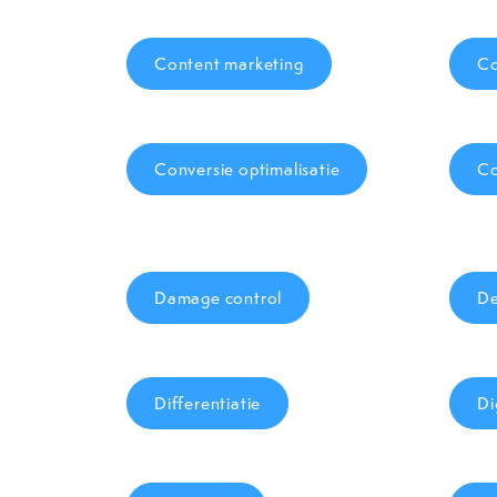
Content marketing
Co
Conversie optimalisatie
Co
Damage control
De
Differentiatie
Di