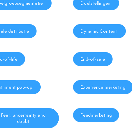
elgroepsegmentatie
Doelstellingen
ale distributie
Dynamic Content
d-of-life
End-of-sale
it intent pop-up
Experience marketing
Fear, uncertainty and
Feedmarketing
doubt