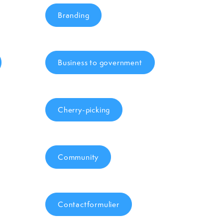
Branding
Business to government
Cherry-picking
Community
Contactformulier