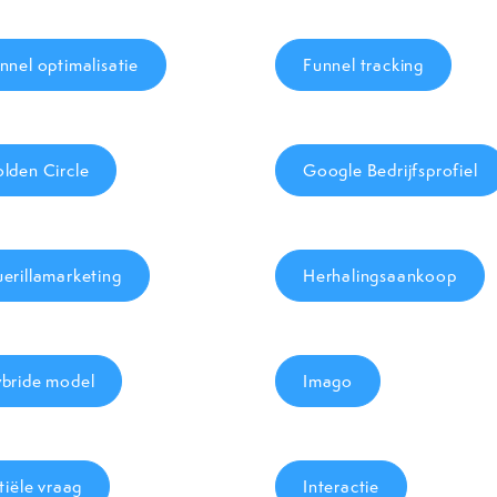
nnel optimalisatie
Funnel tracking
lden Circle
Google Bedrijfsprofiel
erillamarketing
Herhalingsaankoop
bride model
Imago
itiële vraag
Interactie