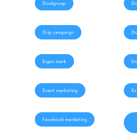
Doelgroep
Do
Drip campaign
Du
Eigen merk
En
Event marketing
Ex
Facebook marketing