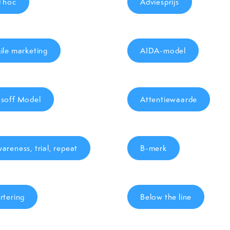
 hoc
Adviesprijs
ile marketing
AIDA-model
soff Model
Attentiewaarde
areness, trial, repeat
B-merk
rtering
Below the line