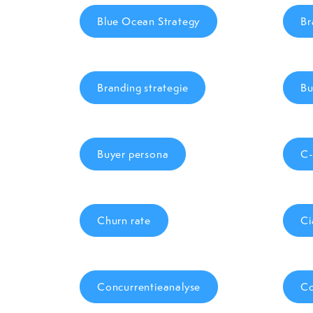
Blue Ocean Strategy
Br
Branding strategie
Bu
Buyer persona
C-
Churn rate
Ci
Concurrentieanalyse
Co