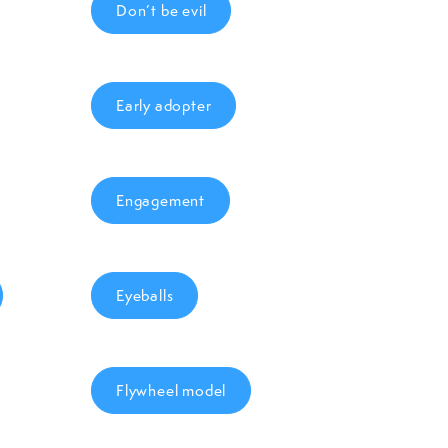
Don’t be evil
Early adopter
Engagement
Eyeballs
Flywheel model