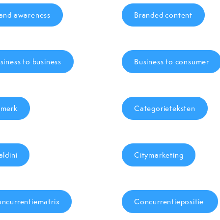
and awareness
Branded content
siness to business
Business to consumer
merk
Categorieteksten
aldini
Citymarketing
ncurrentiematrix
Concurrentiepositie