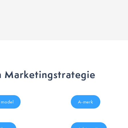
 Marketingstrategie
 model
A-merk