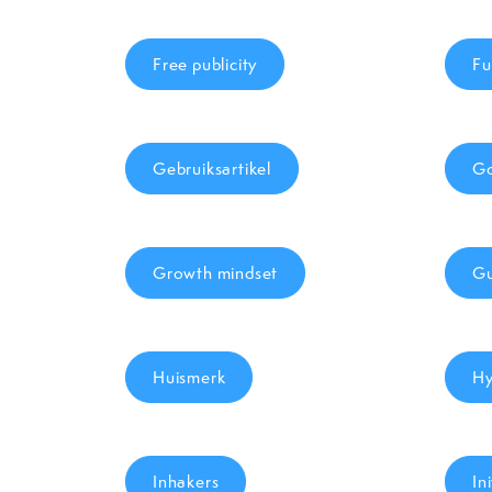
Free publicity
Fu
Gebruiksartikel
Go
Growth mindset
Gu
Huismerk
Hy
Inhakers
In