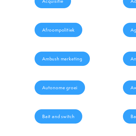
Acquisitie
Ad
Afroompolitiek
Ag
Ambush marketing
An
Autonome groei
Aw
Bait and switch
Ba