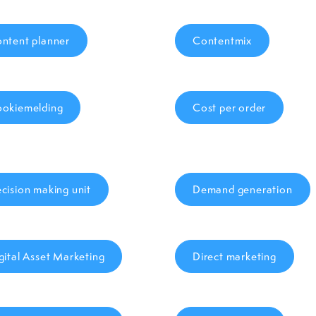
ntent planner
Contentmix
okiemelding
Cost per order
cision making unit
Demand generation
gital Asset Marketing
Direct marketing