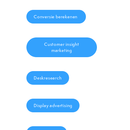
Conversie berekenen
Customer insight
marketing
Deskresearch
Display advertising