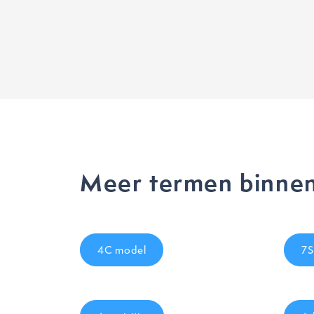
Meer termen binnen
4C model
7S