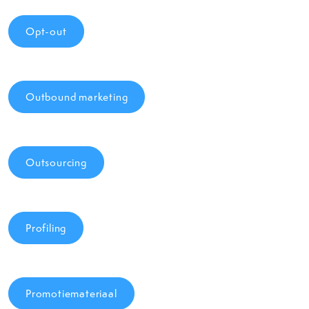
Opt-out
Outbound marketing
Outsourcing
Profiling
Promotiemateriaal