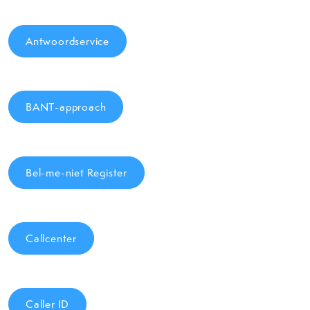
Antwoordservice
BANT-approach
Bel-me-niet Register
Callcenter
Caller ID