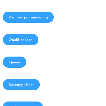
Push- en pull marketing
Qualified lead
Queue
Recency effect