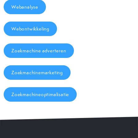
Webanalyse
Webontwikkeling
Zoekmachine adverteren
Zoekmachinemarketing
Zoekmachineoptimalisatie