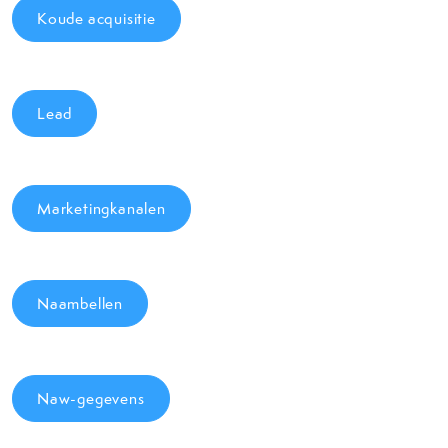
Koude acquisitie
Lead
Marketingkanalen
Naambellen
Naw-gegevens