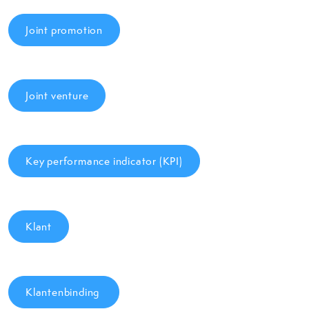
Joint promotion
Joint venture
Key performance indicator (KPI)
Klant
Klantenbinding