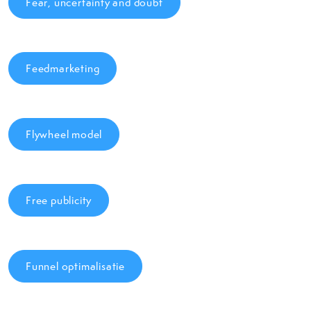
Fear, uncertainty and doubt
Feedmarketing
Flywheel model
Free publicity
Funnel optimalisatie