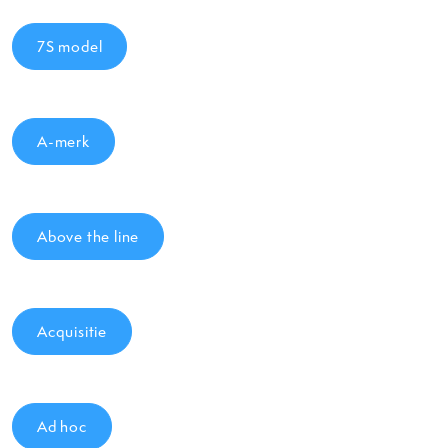
7S model
A-merk
Above the line
Acquisitie
Ad hoc