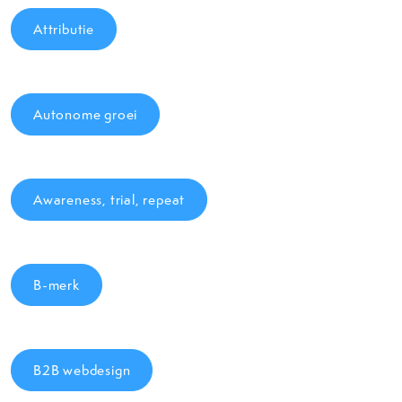
Attributie
Autonome groei
Awareness, trial, repeat
B-merk
B2B webdesign