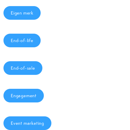
Eigen merk
End-of-life
End-of-sale
Engagement
Event marketing