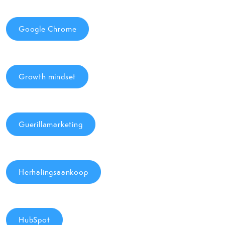
Google Chrome
Growth mindset
Guerillamarketing
Herhalingsaankoop
HubSpot