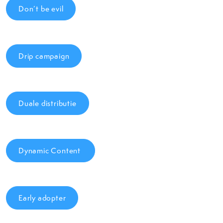
Don’t be evil
Drip campaign
Duale distributie
Dynamic Content
Early adopter