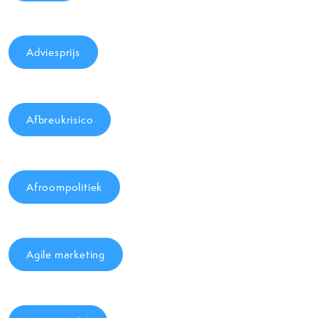
Adviesprijs
Afbreukrisico
Afroompolitiek
Agile marketing