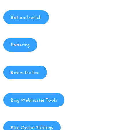
Bait and switch
Bartering
Below the line
Bing Webmaster Tools
Blue Ocean Strategy