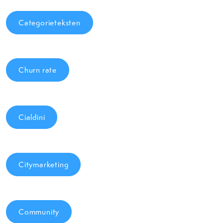
Categorieteksten
Churn rate
Cialdini
Citymarketing
Community