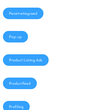
Penetratiegraad
Pop-up
Product Listing Ads
Productfeed
Profiling