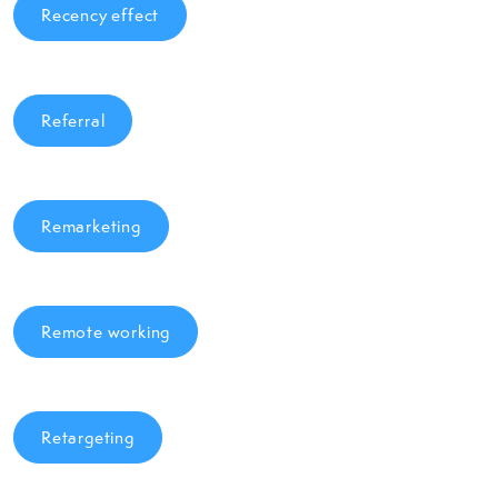
Recency effect
Referral
Remarketing
Remote working
Retargeting