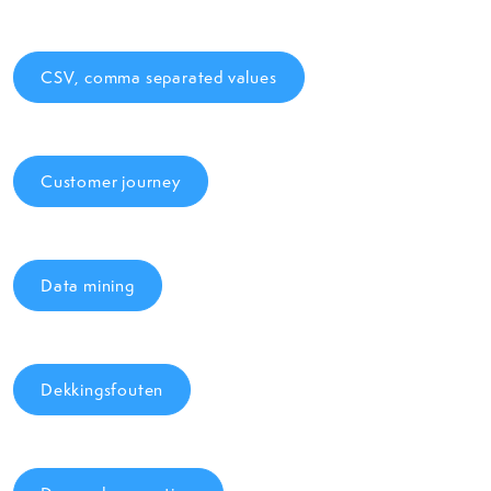
CSV, comma separated values
Customer journey
Data mining
Dekkingsfouten