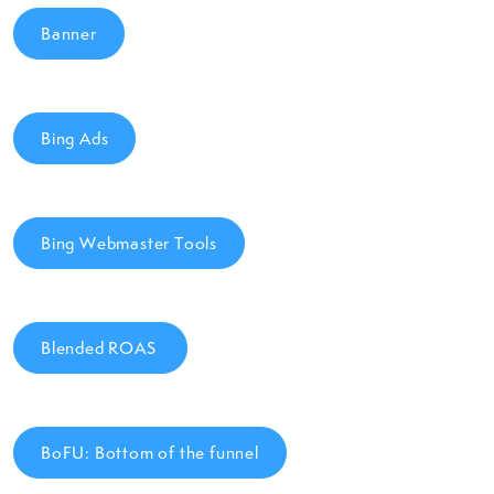
Banner
Bing Ads
Bing Webmaster Tools
Blended ROAS
BoFU: Bottom of the funnel