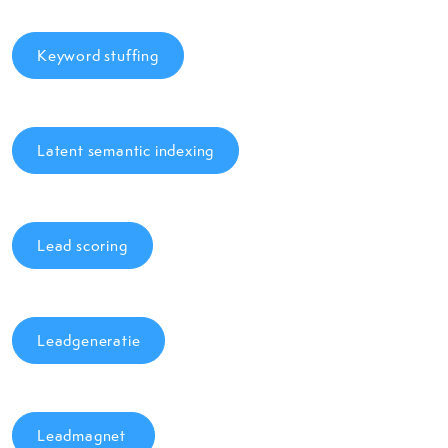
Keyword stuffing
Latent semantic indexing
Lead scoring
Leadgeneratie
Leadmagnet