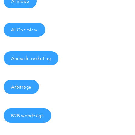
AI mode
AI Overview
Ambush marketing
Arbitrage
B2B webdesign