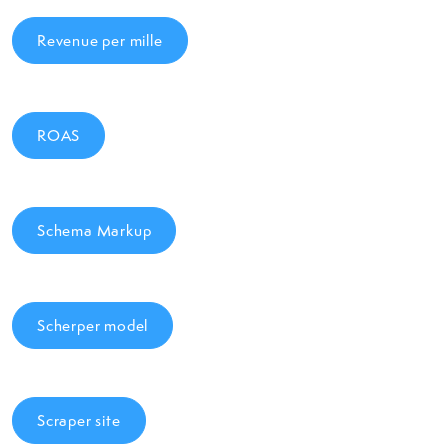
Revenue per mille
ROAS
Schema Markup
Scherper model
Scraper site