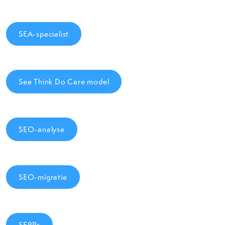
SEA-specialist
See Think Do Care model
SEO-analyse
SEO-migratie
SERPs