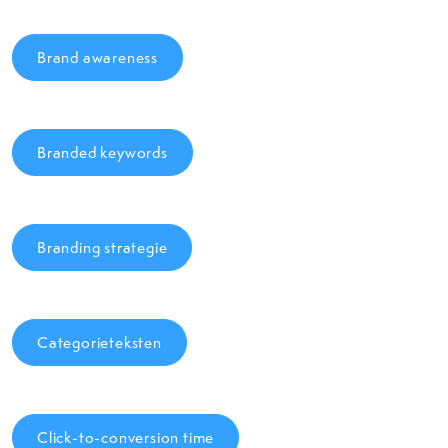
Brand awareness
Branded keywords
Branding strategie
Categorieteksten
Click-to-conversion time