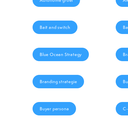
Autonome groei
Aw
Bait and switch
Ba
Blue Ocean Strategy
Br
Branding strategie
Bu
Buyer persona
C-