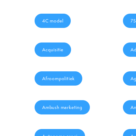
4C model
7S
Acquisitie
Ad
Afroompolitiek
Ag
Ambush marketing
An