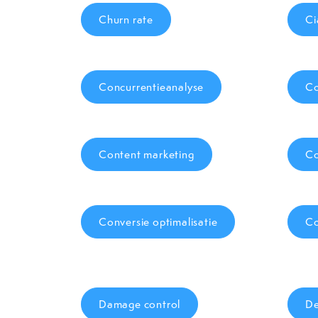
Churn rate
Ci
Concurrentieanalyse
Co
Content marketing
Co
Conversie optimalisatie
Co
Damage control
De