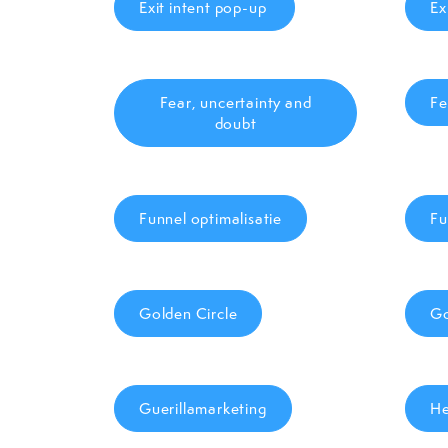
Exit intent pop-up
Ex
Fear, uncertainty and
Fe
doubt
Funnel optimalisatie
Fu
Golden Circle
Go
Guerillamarketing
He