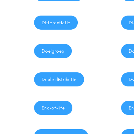
Differentiatie
Di
Doelgroep
Do
Duale distributie
Dy
End-of-life
En