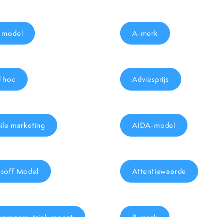
 model
A-merk
 hoc
Adviesprijs
ile marketing
AIDA-model
soff Model
Attentiewaarde