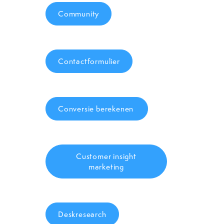
Community
Contactformulier
Conversie berekenen
Customer insight
marketing
Deskresearch