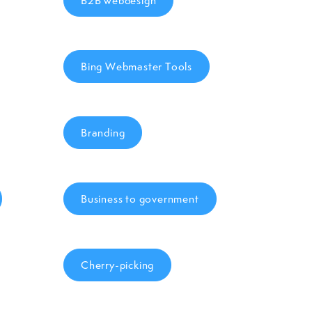
B2B webdesign
Bing Webmaster Tools
Branding
Business to government
Cherry-picking