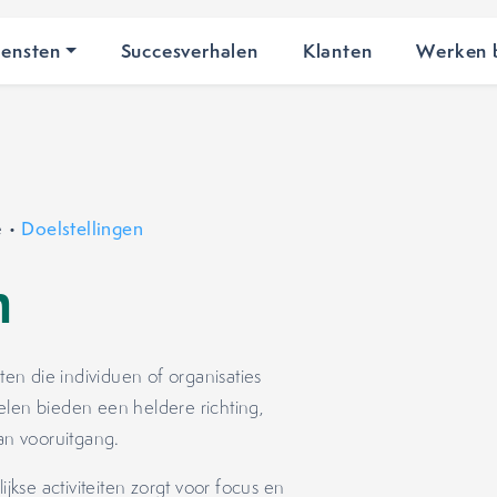
iensten
Succesverhalen
Klanten
Werken b
e
•
Doelstellingen
en
ten die individuen of organisaties
elen bieden een heldere richting,
van vooruitgang.
ijkse activiteiten zorgt voor focus en