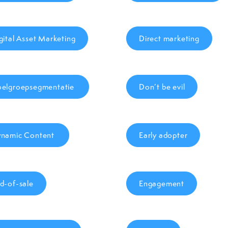
gital Asset Marketing
Direct marketing
elgroepsegmentatie
Don’t be evil
namic Content
Early adopter
d-of-sale
Engagement