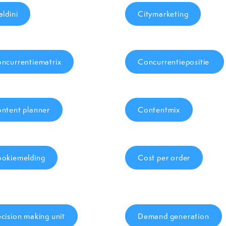
aldini
Citymarketing
ncurrentiematrix
Concurrentiepositie
ntent planner
Contentmix
okiemelding
Cost per order
cision making unit
Demand generation