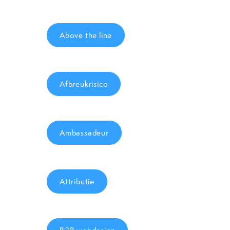
Above the line
Afbreukrisico
Ambassadeur
Attributie