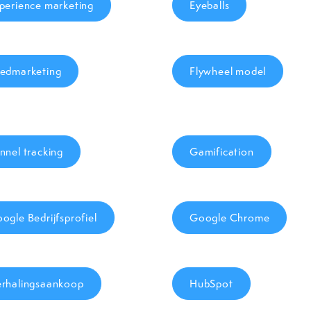
perience marketing
Eyeballs
edmarketing
Flywheel model
nnel tracking
Gamification
ogle Bedrijfsprofiel
Google Chrome
rhalingsaankoop
HubSpot