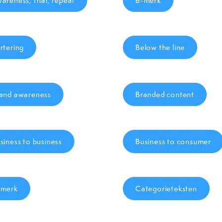
areness, trial, repeat
B-merk
rtering
Below the line
and awareness
Branded content
siness to business
Business to consumer
merk
Categorieteksten