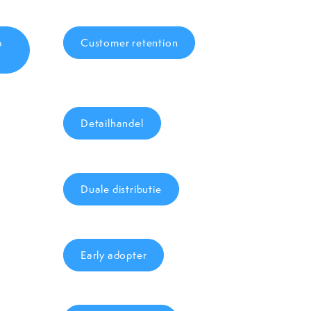
p
Customer retention
Detailhandel
Duale distributie
Early adopter