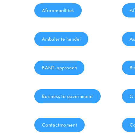
Afroompolitiek
Af
Ambulante handel
Au
BANT-approach
Bl
Business to government
C-
Contactmoment
Co