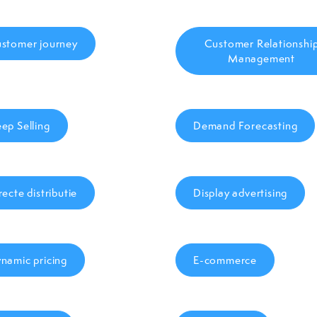
stomer journey
Customer Relationshi
Management
ep Selling
Demand Forecasting
recte distributie
Display advertising
namic pricing
E-commerce