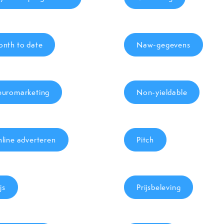
nth to date
Naw-gegevens
uromarketing
Non-yieldable
line adverteren
Pitch
js
Prijsbeleving