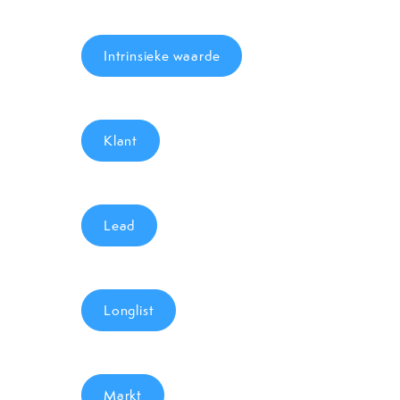
Intrinsieke waarde
Klant
Lead
Longlist
Markt