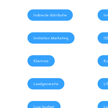
Indirecte distributie
In
Invitation Marketing
I
Klantreis
Ko
Leadgeneratie
Li
Low-budget
Lo