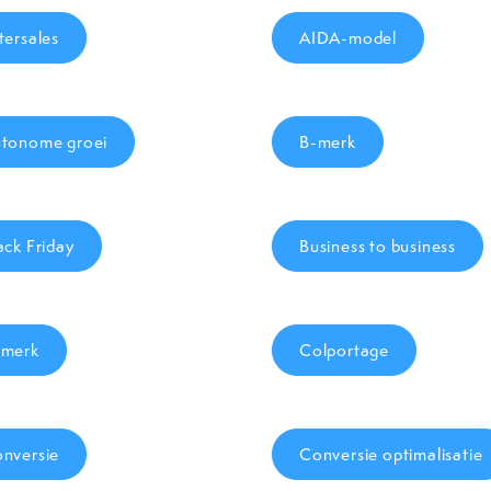
tersales
AIDA-model
tonome groei
B-merk
ack Friday
Business to business
merk
Colportage
nversie
Conversie optimalisatie