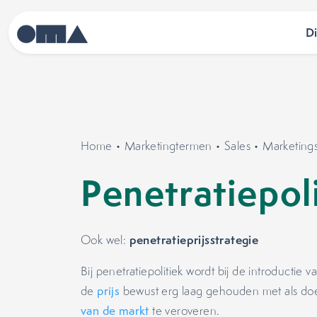
D
Home
•
Marketingtermen
•
Sales
•
Marketings
Penetratiepol
penetratieprijsstrategie
Ook wel:
Bij penetratiepolitiek wordt bij de introductie 
de
prijs
bewust erg laag gehouden met als doel 
van de markt
te veroveren.