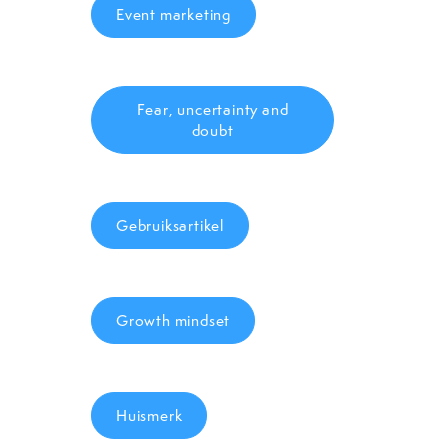
Event marketing
Fear, uncertainty and
doubt
Gebruiksartikel
Growth mindset
Huismerk