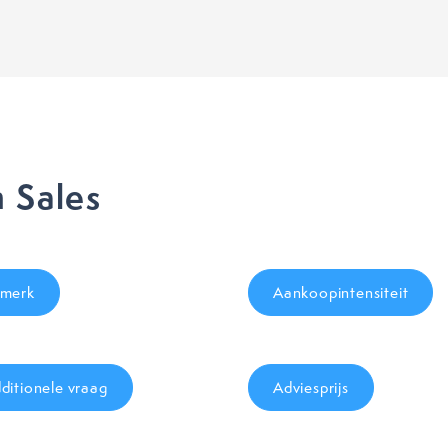
 Sales
merk
Aankoopintensiteit
ditionele vraag
Adviesprijs