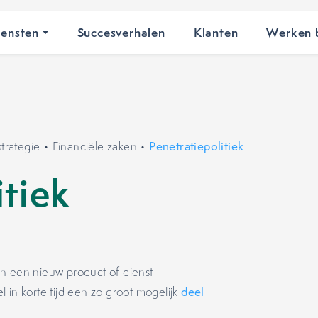
iensten
Succesverhalen
Klanten
Werken b
trategie
•
Financiële zaken
•
Penetratiepolitiek
itiek
van een nieuw product of dienst
in korte tijd een zo groot mogelijk
deel