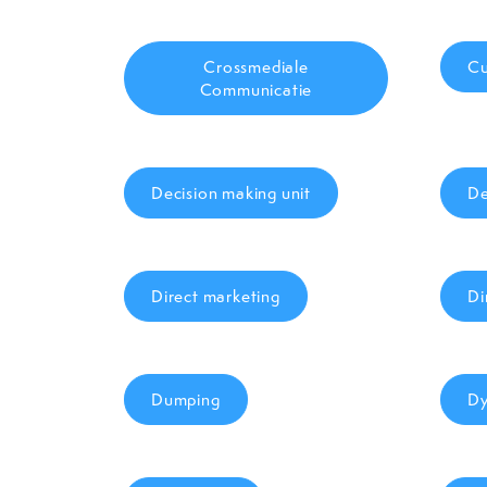
Crossmediale
Cu
Communicatie
Decision making unit
De
Direct marketing
Di
Dumping
Dy