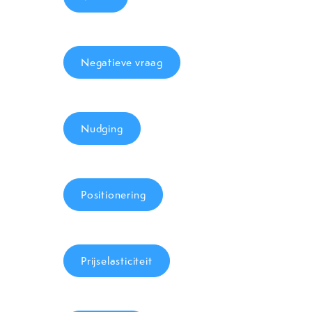
Negatieve vraag
Nudging
Positionering
Prijselasticiteit