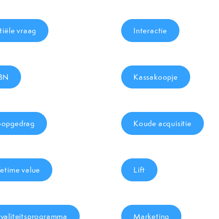
itiële vraag
Interactie
SBN
Kassakoopje
opgedrag
Koude acquisitie
fetime value
Lift
yaliteitsprogramma
Marketing