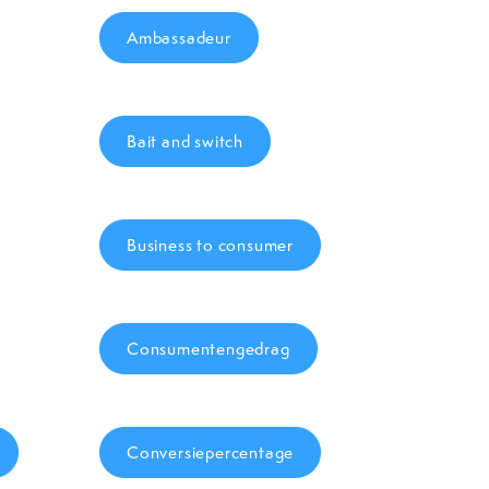
Ambassadeur
Bait and switch
Business to consumer
Consumentengedrag
Conversiepercentage