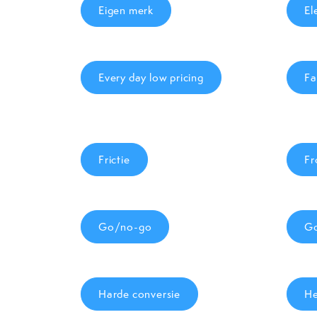
Eigen merk
El
Every day low pricing
Fa
Frictie
Fr
Go/no-go
Go
Harde conversie
He