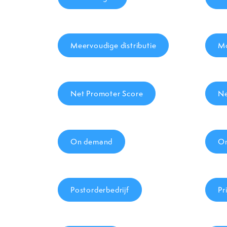
Meervoudige distributie
Mo
Net Promoter Score
Ne
On demand
On
Postorderbedrijf
Pri