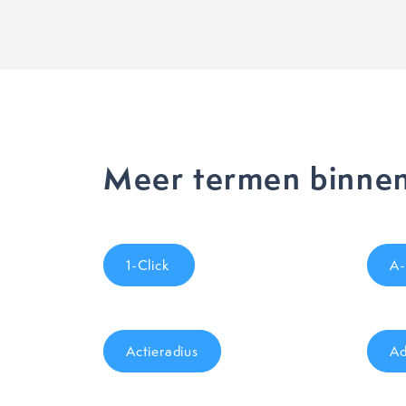
Meer termen binnen
1-Click
A-
Actieradius
Ad