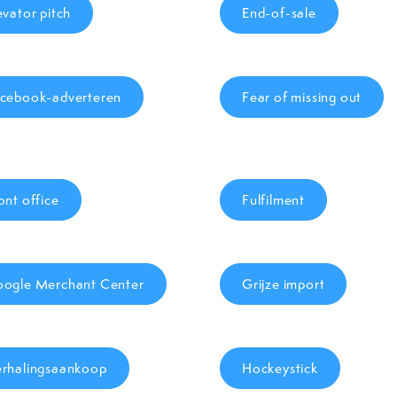
evator pitch
End-of-sale
cebook-adverteren
Fear of missing out
ont office
Fulfilment
ogle Merchant Center
Grijze import
rhalingsaankoop
Hockeystick