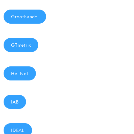
Groothandel
GTmetrix
Het Net
IAB
IDEAL