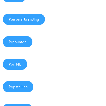
Personal branding
Pijnpunten
PostNL
Prijsstelling