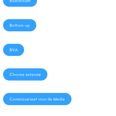
Boardroom
Bottom-up
BVA
Chrome extensie
Commissariaat voor de Media