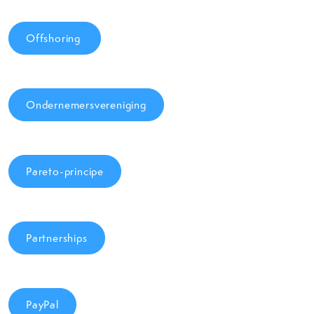
Offshoring
Ondernemersvereniging
Pareto-principe
Partnerships
PayPal