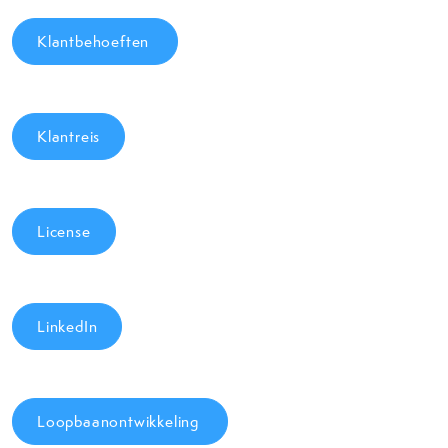
Klantbehoeften
Klantreis
License
LinkedIn
Loopbaanontwikkeling