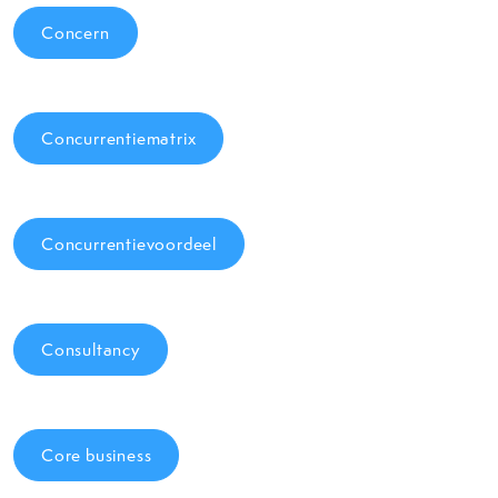
Concern
Concurrentiematrix
Concurrentievoordeel
Consultancy
Core business