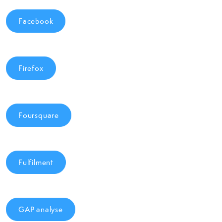
Facebook
Firefox
Foursquare
Fulfilment
GAP analyse