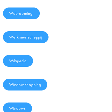
Webrooming
Werkmaatschappij
Wikipedia
Window shopping
Windows