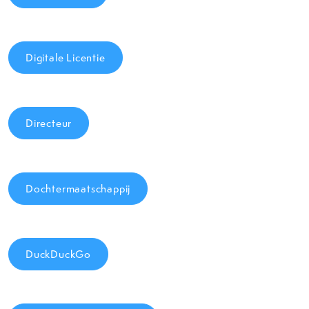
Digitale Licentie
Directeur
Dochtermaatschappij
DuckDuckGo