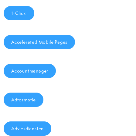
1-Click
Accelerated Mobile Pages
Accountmanager
Adformatie
Adviesdiensten