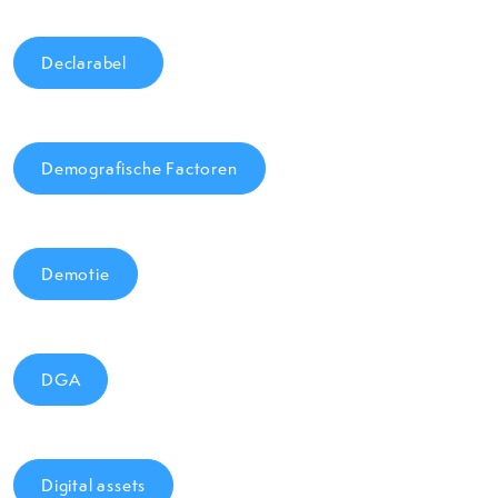
Declarabel
Demografische Factoren
Demotie
DGA
Digital assets