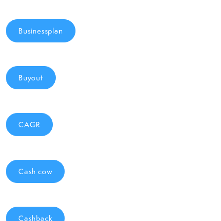
Businessplan
Buyout
CAGR
Cash cow
Cashback