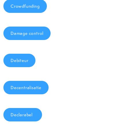
Crowdfunding
Damage control
Debiteur
Decentralisatie
Declarabel