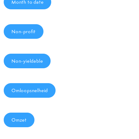
Month to date
Non-profit
Non-yieldable
Omloopsnelheid
Omzet