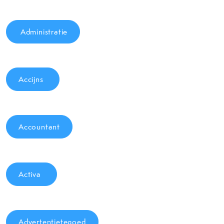
Administratie
Accijns
Accountant
Activa
Advertentietegoed