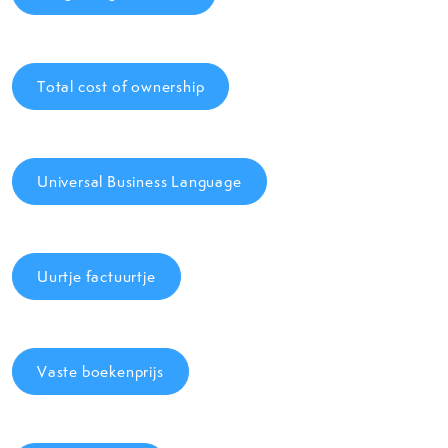
Total cost of ownership
Universal Business Language
Uurtje factuurtje
Vaste boekenprijs