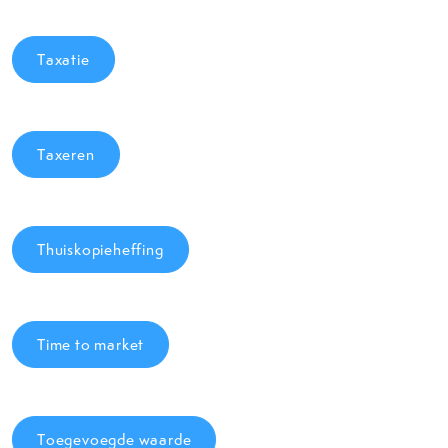
Taxatie
Taxeren
Thuiskopieheffing
Time to market
Toegevoegde waarde