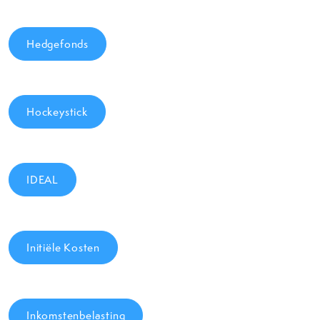
Hedgefonds
Hockeystick
IDEAL
Initiële Kosten
Inkomstenbelasting