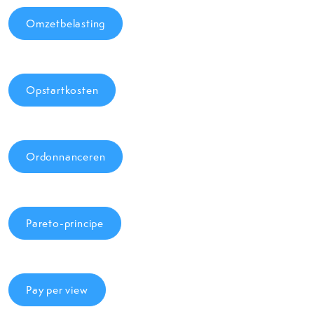
Omzetbelasting
Opstartkosten
Ordonnanceren
Pareto-principe
Pay per view