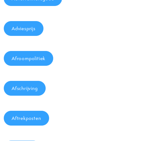
Adviesprijs
Afroompolitiek
Afschrijving
Aftrekposten