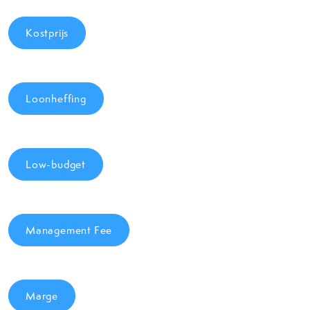
Kostprijs
Loonheffing
Low-budget
Management Fee
Marge