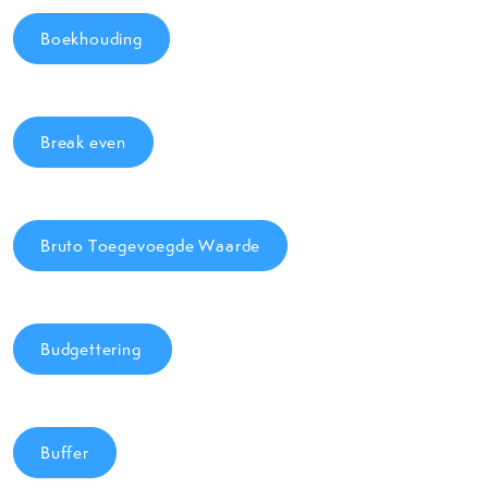
Boekhouding
Break even
Bruto Toegevoegde Waarde
Budgettering
Buffer