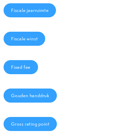
Fiscale jaarruimte
Fiscale winst
Fixed fee
Gouden handdruk
Gross rating point