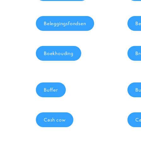
Beleggingsfondsen
Be
Boekhouding
Br
Buffer
Bu
Cash cow
Ca