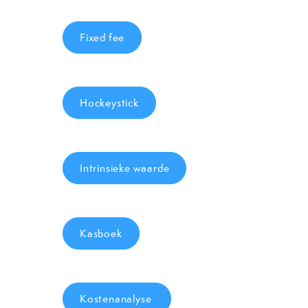
Fixed fee
Hockeystick
Intrinsieke waarde
Kasboek
Kostenanalyse