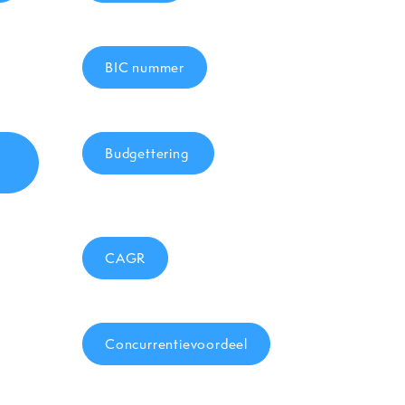
BIC nummer
Budgettering
CAGR
Concurrentievoordeel