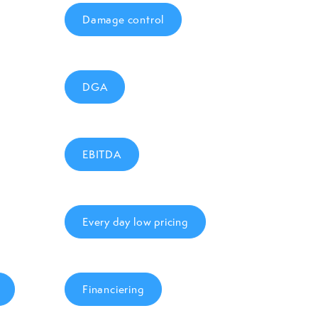
Damage control
DGA
EBITDA
Every day low pricing
Financiering