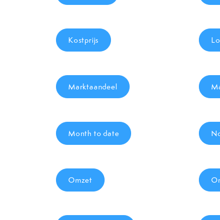
Kostprijs
Lo
Marktaandeel
Ma
Month to date
No
Omzet
Om