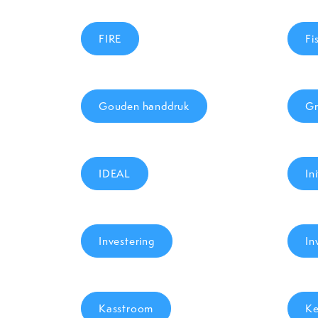
FIRE
Fi
Gouden handdruk
Gr
IDEAL
In
Investering
In
Kasstroom
Ke