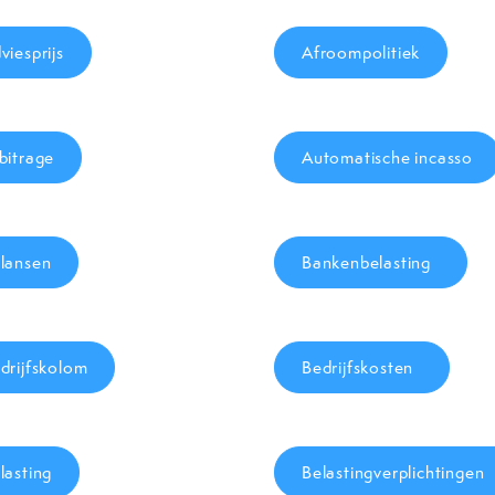
viesprijs
Afroompolitiek
bitrage
Automatische incasso
lansen
Bankenbelasting
drijfskolom
Bedrijfskosten
lasting
Belastingverplichtingen