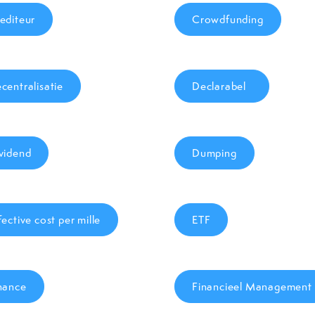
editeur
Crowdfunding
centralisatie
Declarabel
vidend
Dumping
fective cost per mille
ETF
nance
Financieel Management