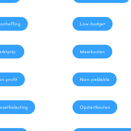
onheffing
Low-budget
rktprijs
Meerkosten
n-profit
Non-yieldable
zetbelasting
Opstartkosten