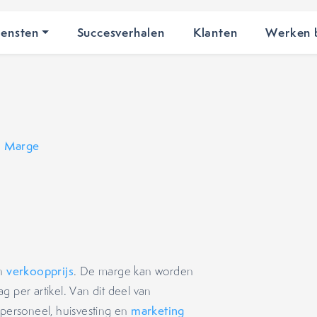
iensten
Succesverhalen
Klanten
Werken b
•
Marge
en
verkoopprijs
. De marge kan worden
g per artikel. Van dit deel van
ersoneel, huisvesting en
marketing