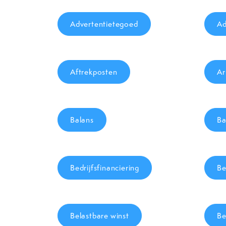
Advertentietegoed
Ad
Aftrekposten
Ar
Balans
Ba
Bedrijfsfinanciering
Be
Belastbare winst
Be