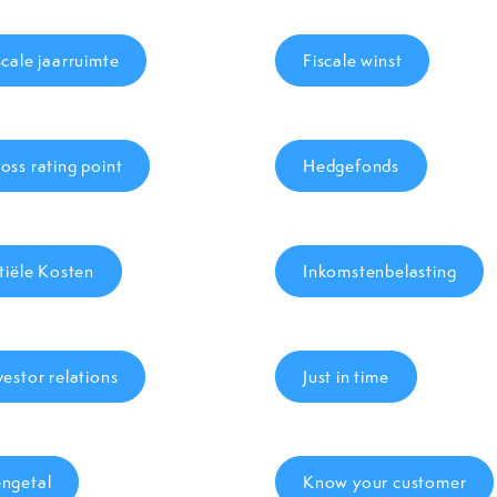
scale jaarruimte
Fiscale winst
oss rating point
Hedgefonds
itiële Kosten
Inkomstenbelasting
vestor relations
Just in time
ngetal
Know your customer