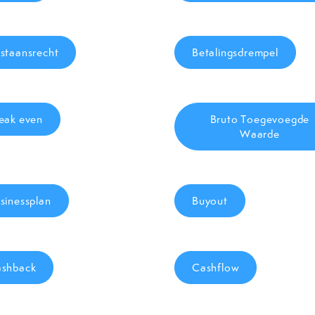
staansrecht
Betalingsdrempel
eak even
Bruto Toegevoegde
Waarde
sinessplan
Buyout
shback
Cashflow