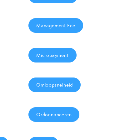
Management Fee
Micropayment
Omloopsnelheid
Ordonnanceren