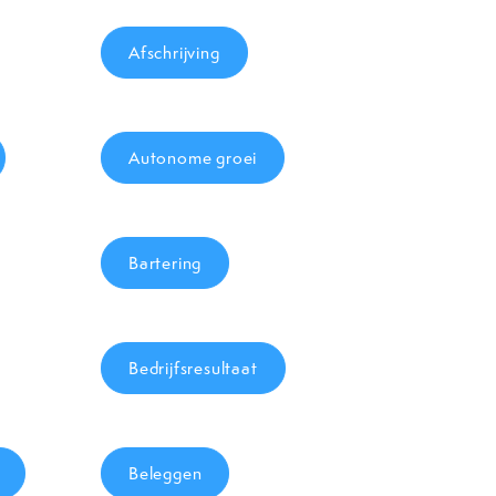
Afschrijving
Autonome groei
Bartering
Bedrijfsresultaat
Beleggen