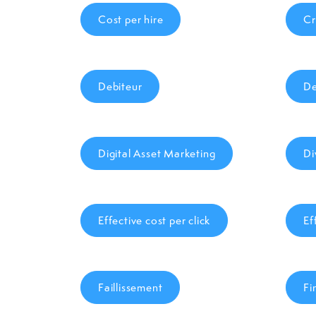
Cost per hire
Cr
Debiteur
De
Digital Asset Marketing
Di
Effective cost per click
Ef
Faillissement
Fi