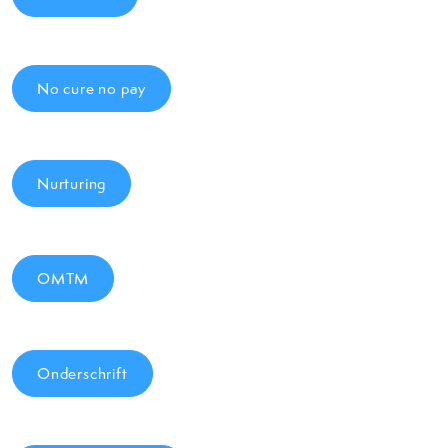
No cure no pay
Nurturing
OMTM
Onderschrift