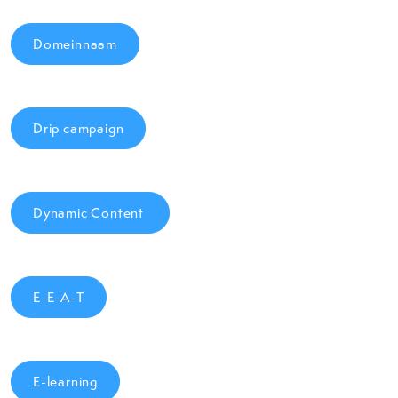
Domeinnaam
Drip campaign
Dynamic Content
E-E-A-T
E-learning