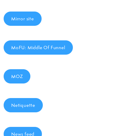
Mirror site
MoFU: Middle Of Funnel
MOZ
Netiquette
News feed