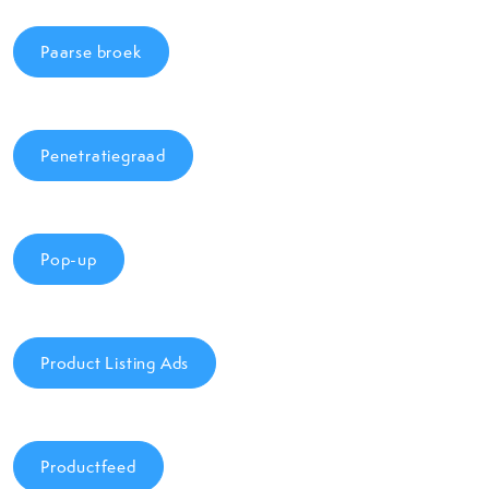
Paarse broek
Penetratiegraad
Pop-up
Product Listing Ads
Productfeed