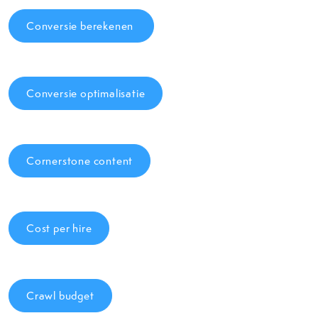
Conversie berekenen
Conversie optimalisatie
Cornerstone content
Cost per hire
Crawl budget