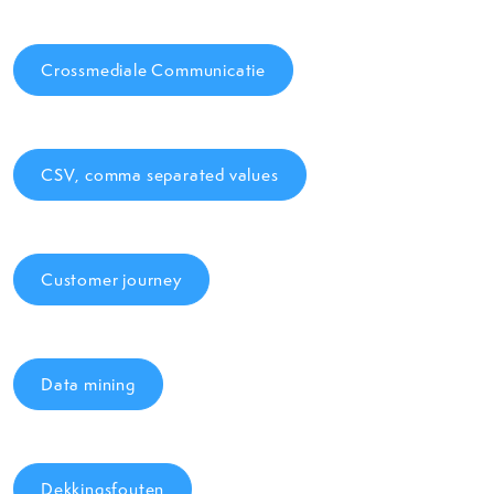
Crossmediale Communicatie
CSV, comma separated values
Customer journey
Data mining
Dekkingsfouten