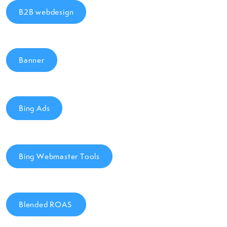
B2B webdesign
Banner
Bing Ads
Bing Webmaster Tools
Blended ROAS