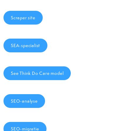
Scraper site
SEA-specialist
See Think Do Care model
SEO-analyse
SEO-migratie