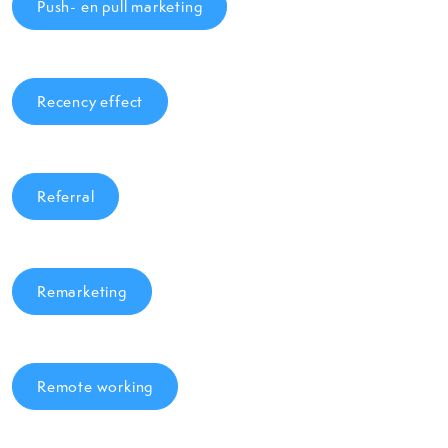
Push- en pull marketing
Recency effect
Referral
Remarketing
Remote working