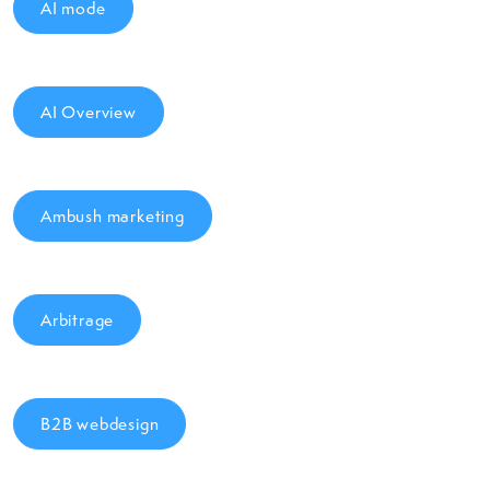
AI mode
AI Overview
Ambush marketing
Arbitrage
B2B webdesign