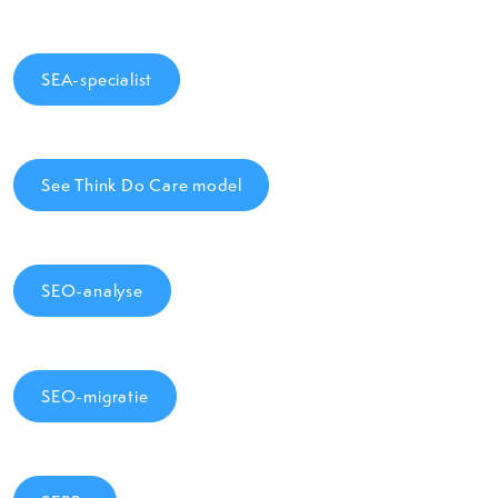
SEA-specialist
See Think Do Care model
SEO-analyse
SEO-migratie