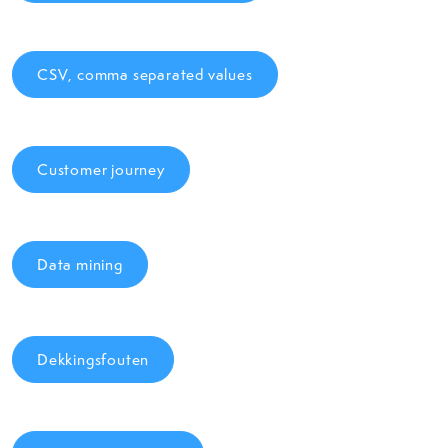
CSV, comma separated values
Customer journey
Data mining
Dekkingsfouten