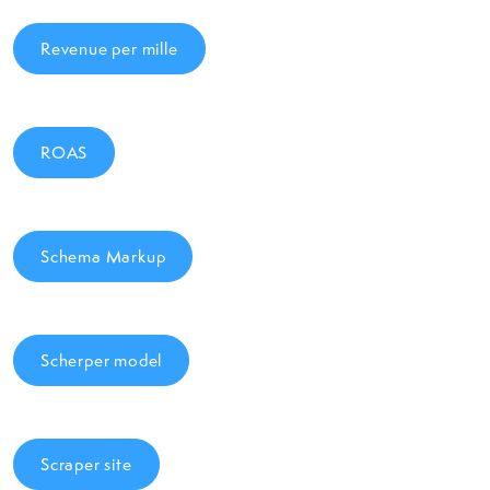
Revenue per mille
ROAS
Schema Markup
Scherper model
Scraper site