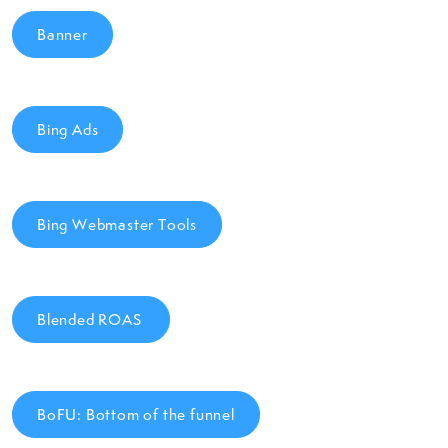
Banner
Bing Ads
Bing Webmaster Tools
Blended ROAS
BoFU: Bottom of the funnel