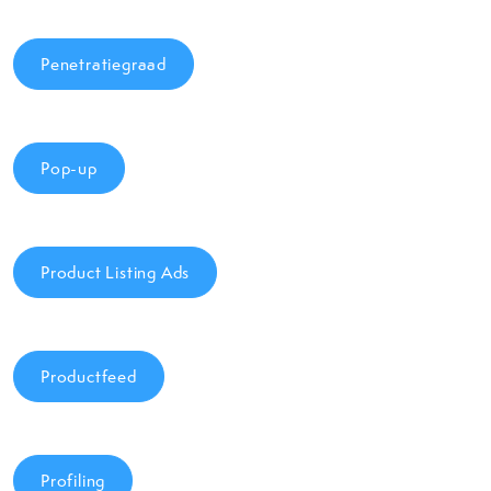
Penetratiegraad
Pop-up
Product Listing Ads
Productfeed
Profiling