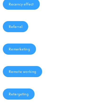
Recency effect
Referral
Remarketing
Remote working
Retargeting