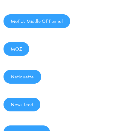
MoFU: Middle Of Funnel
MOZ
Netiquette
News feed