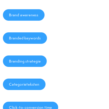
Brand awareness
Branded keywords
Branding strategie
Categorieteksten
Click-to-conversion time