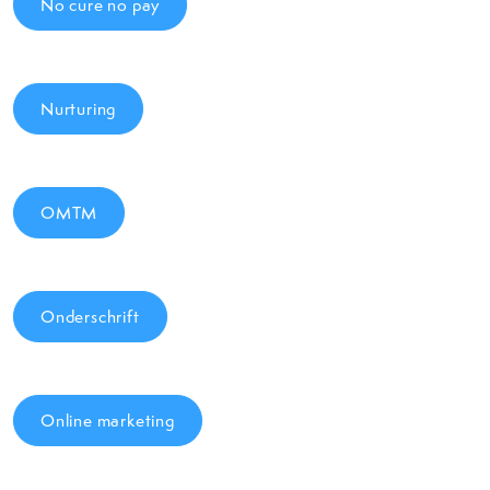
No cure no pay
Nurturing
OMTM
Onderschrift
Online marketing