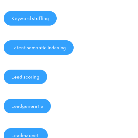
Keyword stuffing
Latent semantic indexing
Lead scoring
Leadgeneratie
Leadmagnet